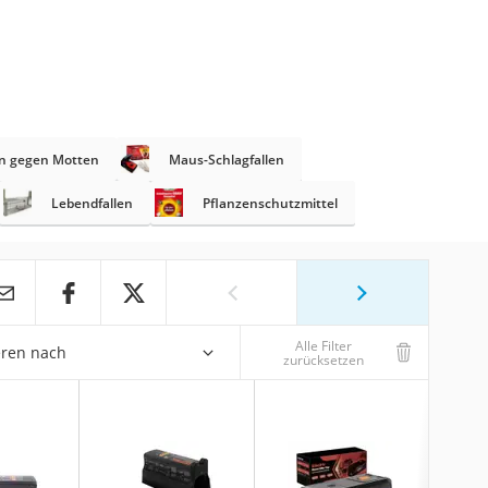
n gegen Motten
Maus-Schlagfallen
Lebendfallen
Pflanzenschutzmittel
Alle Filter
eren nach
zurücksetzen