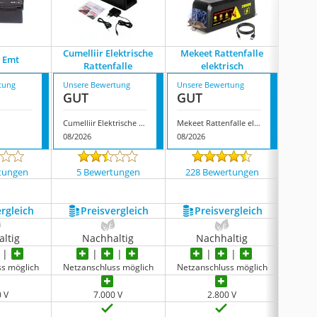
Cumelliir Elektrische
Mekeet Rattenfalle
Hoyiy
 Emt
Rattenfalle
elektrisch
R
tung
Unsere Bewertung
Unsere Bewertung
Unsere
GUT
GUT
GUT
Cumelliir Elektrische Rattenfalle
Mekeet Rattenfalle elektrisch
08/2026
08/2026
08/202
tungen
5 Bewertungen
228 Bewertungen
5 
ergleich
Preis­vergleich
Preis­vergleich
P
ltig
Nachhaltig
Nachhaltig
N
ss möglich
Netzanschluss möglich
Netzanschluss möglich
Netzan
0 V
7.000 V
2.800 V