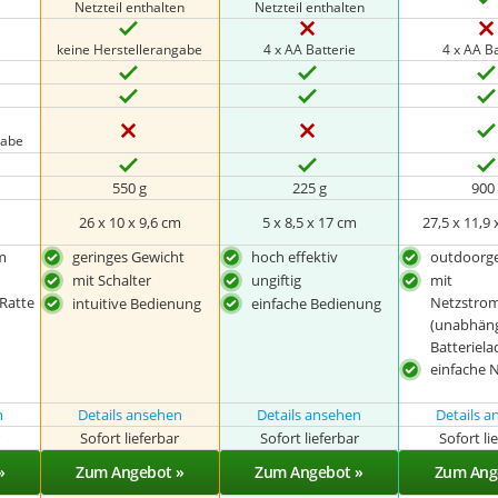
Netzteil enthalten
Netzteil enthalten
keine Herstellerangabe
4 x AA Batterie
4 x AA Ba
gabe
550 g
225 g
900
‎26 x 10 x 9,6 cm
5 x 8,5 x 17 cm
27,5 x 11,9 
m
geringes Gewicht
hoch effektiv
outdoorge
mit Schalter
ungiftig
mit
Ratte
Netzstro
intuitive Bedienung
einfache Bedienung
(unabhäng
Batteriel
einfache 
n
Details ansehen
Details ansehen
Details 
r
Sofort lieferbar
Sofort lieferbar
Sofort li
»
Zum Angebot »
Zum Angebot »
Zum Ang