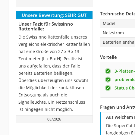
Technische Deta
Unsere Bewertung:
SEHR GUT
Modell
Unser Fazit für Swissinno
Rattenfalle:
Netzstrom
Die Swissinno Rattenfalle unseres
Batterien entha
Vergleichs elektrischer Rattenfallen
hat eine Größe von 27 x 9 x 13
Vorteile
Zentimeter (L x B x H). Positiv ist
uns aufgefallen, dass der Falle
3-Platten
bereits Batterien beiliegen.
problemlo
Überdies überzeugten uns sowohl
die Möglichkeit der kontaktlosen
Status üb
Entsorgung als auch die
Signalleuchte. Ein Netzanschluss
Fragen und Antw
ist hingegen nicht möglich.
Aus welchem M
08/2026
Die SuperCat-
langlebigen E