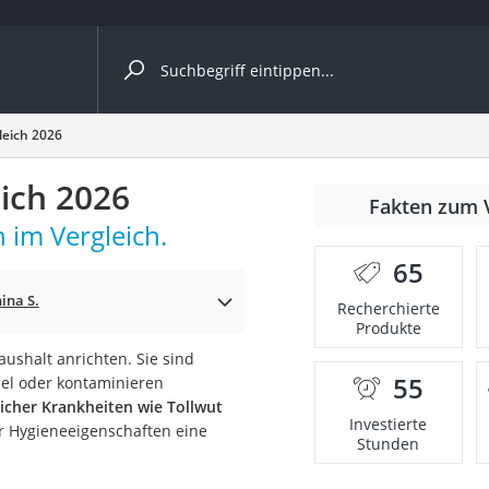
ergleiche nach Kategorie
leich 2026
eich 2026
nmäher
Fakten zum 
 im Vergleich.
s
65
er
ina S.
Recherchierte
Produkte
gerät
ushalt anrichten. Sie sind
2 Innengeräte
55
el oder kontaminieren
licher Krankheiten wie Tollwut
Investierte
er Hygieneeigenschaften eine
Stunden
e