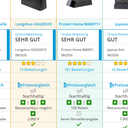
alle
Longzhuo HGG20310
Protect Home 86600711
Jayeuw
Unsere Bewertung
Unsere Bewertung
Unsere Bewer
SEHR GUT
SEHR GUT
GUT
e
Longzhuo HGG20310
Protect Home 86600711
Jayeuw Emt
08/2026
08/2026
08/2026
n
14 Bewertungen
181 Bewertungen
43 Bewer
nzeigen
ch
Preis­vergleich
Preis­vergleich
Preis­v
Nachhaltig
Nachhaltig
Nachha
gabe
Netzanschluss möglich
100 Ratten
Netzanschlu
gabe
2.000 V
keine Herstellerangabe
7.00