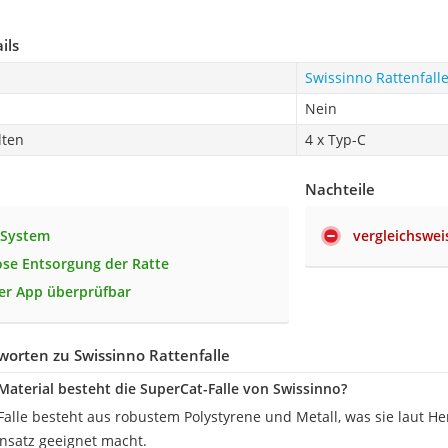
ils
Swissinno Rattenfall
Nein
lten
4 x Typ-C
Nachteile
-System
vergleichswei
se Entsorgung der Ratte
er App überprüfbar
orten zu Swissinno Rattenfalle
aterial besteht die SuperCat-Falle von Swissinno?
Falle besteht aus robustem Polystyrene und Metall, was sie laut He
insatz geeignet macht.