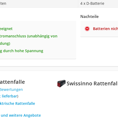
lten
4 x D-Batterie
Nachteile
eeignet
Batterien nic
tromanschluss (unabhängig von
adung)
ig durch hohe Spannung
attenfalle
Swissinno Rattenfal
 Bewertungen
t lieferbar
)
ektrische Rattenfalle
h und weitere Angebote