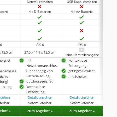
Netzteil enthalten
USB-Kabel enthalten
Netz
tterie
4 x D-Batterien
4 x AA Batterie
4 x
 g
700 g
490 g
x 12,5 cm
27,5 x 11,9 x 12,5 cm
27
keine Herstellerangabe
eignet
mit
kontaktlose
mit
Netzstromanschluss
Entsorgung
Net
(unabhängig von
geringes Gewicht
(un
manschluss
Batterieladung)
Batt
ig von
mit Schalter
outdoorgeeignet
out
adung)
Nutzung
kontaktlose
mit 
Entsorgung
ansehen
Details ansehen
Details ansehen
eferbar
Sofort lieferbar
Sofort lieferbar
Sof
ebot »
Zum Angebot »
Zum Angebot »
Zu