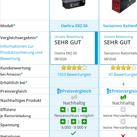
Modell
*
Owltra ‎ERZ-50
Swissinno Rattenf
Unsere Bewertung
Unsere Bewertung
Vergleichsergebnis
*
SEHR GUT
SEHR GUT
Informationen zur
Produktsortierung und
Owltra ‎ERZ-50
Swissinno Rattenfall
Bewertung
08/2026
08/2026
Kundenwertung
*
bei Amazon
1923 Bewertungen
45 Bewertunge
Erhältlich bei
*
mehr a
Preis­vergleich
Preis­verglei
Preis­vergleich
Nachhaltiges Produkt
Nachhaltig
Nachhaltig
Effizienz
Netzanschluss möglich
keine Herstelleran
je Batterieladung
Spannung
6.000 - 9.000 V
keine Herstelleran
Netzstrom