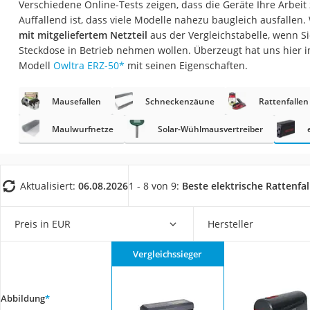
Verschiedene Online-Tests zeigen, dass die Geräte Ihre Arbeit 
Fliesenschneider
Auffallend ist, dass viele Modelle nahezu baugleich ausfallen.
Hochdruckreinige
mit mitgeliefertem Netzteil
aus der Vergleichstabelle, wenn Sie
Steckdose in Betrieb nehmen wollen. Überzeugt hat uns hier 
Doppelschleifer
Modell
Owltra ‎ERZ-50
*
mit seinen Eigenschaften.
Überwachungska
Benzinrasenmäher 
Mausefallen
Schneckenzäune
Rattenfallen
Akku-Laubsauger
Maulwurfnetze
Solar-Wühlmausvertreiber
Löschdecke
Multimeter
Aktualisiert:
06.08.2026
1 - 8 von 9:
Beste elektrische Rattenfal
Winterharte Palm
Gasdurchlauferhit
Preis in EUR
Hersteller
Service
Vergleichssieger
Abbildung
*