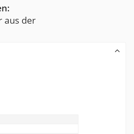
en:
r aus der