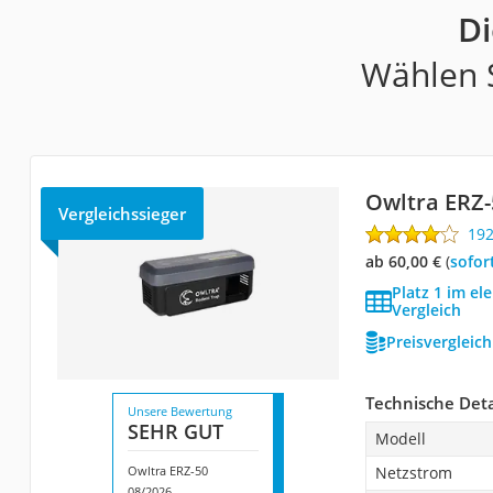
Di
Wählen S
Owltra ‎ERZ
Vergleichssieger
19
ab 60,00 €
(
Sofor
Platz 1 im el
Vergleich
Preisvergleic
Technische Deta
Unsere Bewertung
SEHR GUT
Modell
Owltra ‎ERZ-50
Netzstrom
08/2026