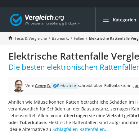
Kategorien
Die beliebtesten V
Baumarkt
Tests & Vergleiche
Baumarkt
Fallen
Elektrische Rattenfalle Verg
Tresor feuerfest
Elektrische Rattenfalle Vergl
Makita-Akku-Rase
Kappsäge
Die besten elektronischen Rattenfallen
Smartes Türschlos
Akku-Rasentrimm
schreibt über:
Fallen
Lektorin:
Jan
Von:
Georg B.
Redakteur
Feuchtigkeitsmess
Ähnlich wie Mäuse können Ratten beträchtliche Schäden im Ha
Split-Klimaanlage 
verantwortlich für Schäden an der Bausubstanz, zernagen Kab
Pelletofen
Lebensmittel. Allem voran
übertragen sie eine Vielzahl gefähr
oder Tuberkulose
. Elektrische Rattenfallen sind aufgrund ihr
Bohrmaschine
ideale Alternative zu
Schlagfallen-Rattenfallen
.
Tiefbrunnenpump