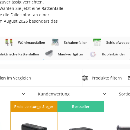
zuverlässig verrichten.
 Wählen Sie jetzt eine
Rattenfalle
r
 die Falle sofort an einer
im August 2026 besonders das
mera
mit Elektrostart
Wühlmausfallen
Schabenfallen
Schlupfwespe
elektrische Rattenfallen
Maulwurfgitter
Kupferbänder
len
im Vergleich
Produkte filtern
en
zer
Kundenwertung
Sorti
Preis-Leistungs-Sieger
Bestseller