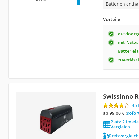
Batterien entha
Vorteile
outdoorg
mit Netzs
Batteriel
zuverläss
Swissinno R
45
ab 99,00 €
(
Sofor
Platz 2 im el
Vergleich
Preisvergleic