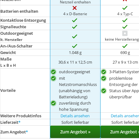
Netzteil enthalten
Batterien enthalten
4 x D-Batterie
4 x Typ-C
Kontaktlose Entsorgung
Signalleuchte
Outdoorgeeignet
keine Herstelleran
lt. Hersteller
An-/Aus-Schalter
Gewicht
1.048 g
690 g
Maße
30,6 x 11 x 12,5 cm
‎27 x 9 x 13 cm
L x B x H
outdoorgeeignet
3-Platten-Syste
mit
problemlose
Netzstromanschluss
Entsorgung der 
Vorteile
(unabhängig von
Status über App
Batterieladung)
überprüfbar
zuverlässig durch
hohe Spannung
Weitere Produktinfos
Details ansehen
Details ansehe
Lieferzeit
*
Sofort lieferbar
Sofort lieferba
Zum Angebot »
Zum Angebot 
Zum Angebot
*