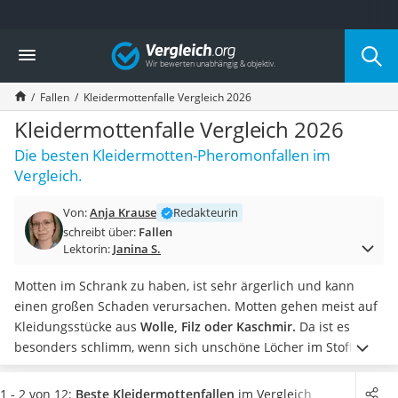
Die beliebtesten Vergleiche nach Kategorie
Vergleich
Baumarkt
Tresor feuerfest
Fallen
Kleidermottenfalle Vergleich 2026
Makita-Akku-Rasenmäher
Kappsäge
Kleidermottenfalle Vergleich 2026
Smartes Türschloss
Die besten Kleidermotten-Pheromonfallen im
Akku-Rasentrimmer
Vergleich.
Feuchtigkeitsmessgerät
Split-Klimaanlage 2 Innengeräte
Von:
Anja Krause
Redakteurin
Pelletofen
schreibt über:
Fallen
Bohrmaschine
Lektorin:
Janina S.
Tiefbrunnenpumpe
Fliesenschneider
Motten im Schrank zu haben, ist sehr ärgerlich und kann
Hochdruckreiniger
einen großen Schaden verursachen. Motten gehen meist auf
Doppelschleifer
Kleidungsstücke aus
Wolle, Filz oder Kaschmir.
Da ist es
Überwachungskamera
besonders schlimm, wenn sich unschöne Löcher im Stoff
Benzinrasenmäher mit Elektrostart
finden, da diese Stücke meist recht kostspielig waren.
Worauf
Akku-Laubsauger
Sie bei einem eigenen Test achten sollten: Wenn keine
1 - 2 von 12:
Beste Kleidermottenfallen
im Vergleich