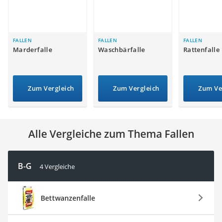
Löschdecke
Multimeter
Winterharte Palmen
Gasdurchlauferhitzer
FALLEN
FALLEN
FALLEN
Marderfalle
Waschbärfalle
Rattenfalle
Service
Zum Vergleich
Zum Vergleich
Zum Ve
Alle Vergleiche zum Thema Fallen
B-G
4 Vergleiche
Bettwanzenfalle