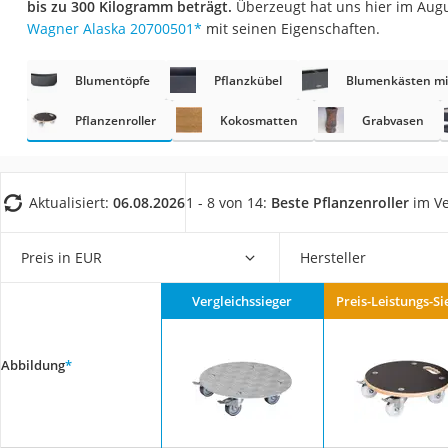
bis zu 300 Kilogramm beträgt.
Überzeugt hat uns hier im Aug
Fliesenschneider
Wagner Alaska 20700501
*
mit seinen Eigenschaften.
Hochdruckreinige
Doppelschleifer
Blumentöpfe
Pflanzkübel
Blumenkästen mi
Überwachungska
Pflanzenroller
Kokosmatten
Grabvasen
Benzinrasenmäher 
Akku-Laubsauger
Aktualisiert:
06.08.2026
1 - 8 von 14:
Beste Pflanzenroller
im Ve
Löschdecke
Multimeter
Preis in EUR
Hersteller
Winterharte Palm
Gasdurchlauferhit
Vergleichssieger
Preis-Leistungs-Si
Service
Abbildung
*