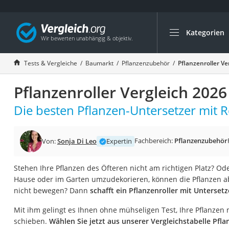
Kategorien
Die beliebtesten V
Baumarkt
Tests & Vergleiche
Baumarkt
Pflanzenzubehör
Pflanzenroller Ve
Tresor feuerfest
Pflanzenroller Vergleich 2026
Makita-Akku-Rase
Kappsäge
Die besten Pflanzen-Untersetzer mit R
Smartes Türschlos
Akku-Rasentrimm
Fachbereich:
Pflanzenzubehör
Von:
Sonja Di Leo
Expertin
Feuchtigkeitsmess
Stehen Ihre Pflanzen des Öfteren nicht am richtigen Platz? Od
Split-Klimaanlage 
Hause oder im Garten umzudekorieren, können die Pflanzen a
Pelletofen
nicht bewegen? Dann
schafft ein Pflanzenroller mit Untersetz
Bohrmaschine
Mit ihm gelingt es Ihnen ohne mühseligen Test, Ihre Pflanzen m
Tiefbrunnenpump
schieben.
Wählen Sie jetzt aus unserer Vergleichstabelle Pfla