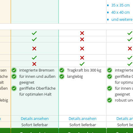
•
35 x 35 cm
•
40 x 40 cm
•
und weitere
msen
integrierte Bremsen
Tragkraft bis 300 kg
integrier
läche
für innen und außen
langlebig
geriffelte
alt
geeignet
für optima
ußen
geriffelte Oberfläche
für innen
für optimalen Halt
geeignet
lebig
robust un
n
Details ansehen
Details ansehen
Details 
r
Sofort lieferbar
Sofort lieferbar
Sofort li