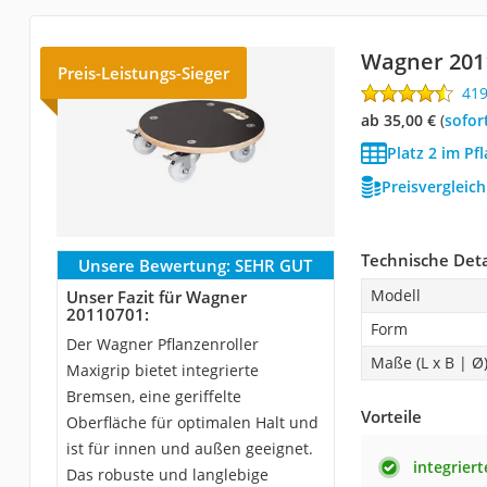
Wagner 201
Preis-Leistungs-Sieger
41
ab 35,00 €
(
Sofor
Platz 2 im Pf
Preisvergleic
Technische Deta
Unsere Bewertung:
SEHR GUT
Modell
Unser Fazit für Wagner
20110701:
Form
Der Wagner Pflanzenroller
Maße (L x B | Ø
Maxigrip bietet integrierte
Bremsen, eine geriffelte
Vorteile
Oberfläche für optimalen Halt und
ist für innen und außen geeignet.
integrier
Das robuste und langlebige