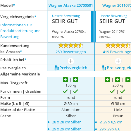
Modell
*
Wagner Alaska 20700501
Wagner 201107
Unsere Bewertung
Unsere Bewertung
Vergleichsergebnis
*
SEHR GUT
SEHR GUT
Informationen zur
Produktsortierung und
Wagner Alaska 20700501
Wagner 20110701
Bewertung
08/2026
08/2026
Kundenwertung
*
bei Amazon
259 Bewertungen
419 Bewertung
Erhältlich bei
*
mehr anzeigen
mehr a
Preis­vergleich
Preis­verglei
Preis­vergleich
Allgemeine Merkmale
Max. Tragkraft
150 kg
250 kg
Für drinnen | draußen
Form
rund
rund
Maße (L x B | Ø)
Ø 30 cm
Ø 38 cm
Material der Platte
Aluminium
Holz
Farbe
Silber
Braun
•
•
28 x 28 cm Silber
Ø 29 x 8,5 cm
•
•
29 x 29 cm Silber
29 x 29 x 8.6