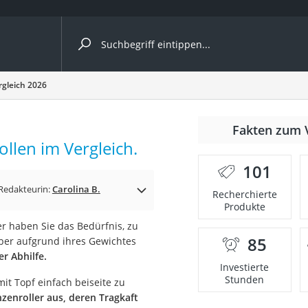
ergleiche nach Kategorie
rgleich 2026
nmäher
Fakten zum 
ollen im Vergleich.
s
101
er
Redakteurin:
Carolina B.
Recherchierte
Produkte
gerät
er haben Sie das Bedürfnis, zu
2 Innengeräte
85
ber aufgrund ihres Gewichtes
er Abhilfe.
Investierte
Stunden
it Topf einfach beiseite zu
e
nzenroller aus, deren Tragkaft