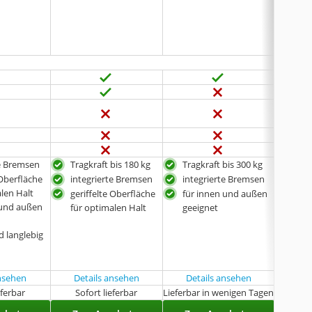
te Bremsen
Tragkraft bis 180 kg
Tragkraft bis 300 kg
für
gee
 Oberfläche
integrierte Bremsen
integrierte Bremsen
UV-
len Halt
geriffelte Oberfläche
für innen und außen
 und außen
für optimalen Halt
geeignet
d langlebig
ansehen
Details ansehen
Details ansehen
Det
eferbar
Sofort lieferbar
Lieferbar in wenigen Tagen
Sof