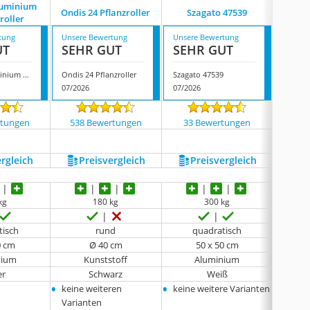
luminium
Ondis 24 Pflanzroller
Szagato 47539
Expo
roller
tung
Unsere Bewertung
Unsere Bewertung
Unsere
UT
SEHR GUT
SEHR GUT
SEH
Schlögel Aluminium Pflanzenroller
Ondis 24 Pflanzroller
Szagato 47539
Expo-B
07/2026
07/2026
07/202
rtungen
538 Bewertungen
33 Bewertungen
704
ergleich
Preis­vergleich
Preis­vergleich
P
kg
180 kg
300 kg
tisch
rund
quadratisch
0 cm
Ø 40 cm
50 x 50 cm
nium
Kunststoff
Aluminium
er
Schwarz
Weiß
•
•
•
keine weiteren
keine weitere Varianten
keine
Varianten
Varia