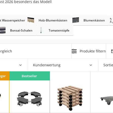
ust 2026 besonders das Modell
r
t Wasserspeicher
Holz-Blumenkästen
Blumenkästen
mera
Bonsai-Schalen
Tomatentöpfe
mit Elektrostart
rgleich
Produkte filtern
Kundenwertung
Sorti
en
zer
eger
Bestseller