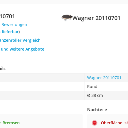
10701
Wagner 20110701
9 Bewertungen
t lieferbar
)
lanzenroller Vergleich
h und weitere Angebote
ils
Wagner 20110701
Rund
)
Ø 38 cm
Nachteile
te Bremsen
Oberfläche is