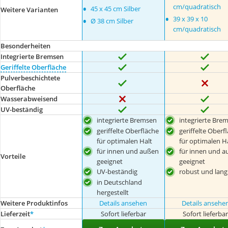
•
cm/quadratisch
45 x 45 cm Silber
Weitere Varianten
•
•
39 x 39 x 10
Ø 38 cm Silber
cm/quadratisch
Besonderheiten
Integrierte Bremsen
Geriffelte Oberfläche
Pulverbeschichtete
Oberfläche
Wasserabweisend
UV-beständig
integrierte Bremsen
integrierte Bre
geriffelte Oberfläche
geriffelte Oberf
für optimalen Halt
für optimalen H
für innen und außen
für innen und a
Vorteile
geeignet
geeignet
UV-beständig
robust und lang
in Deutschland
hergestellt
Weitere Produktinfos
Details ansehen
Details ansehe
Lieferzeit
*
Sofort lieferbar
Sofort lieferba