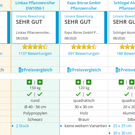
Linkax Pflanzenroller
Expo Börse GmbH
Schlögel A
01
‎DW1050-1
Pflanzenroller
Pflanzen
Unsere Bewertung
Unsere Bewertung
Unsere Bewer
SEHR GUT
SEHR GUT
SEHR G
Linkax Pflanzenroller ‎DW1050-1
Expo Börse GmbH Pflanzenroller
08/2026
08/2026
08/2026
en
1137 Bewertungen
697 Bewertungen
188 Bewe
nzeigen
ch
Preis­vergleich
Preis­vergleich
Preis­v
150 kg
120 kg
200 
rund
quadratisch
quadra
Ø 40 - 56 cm
30 x 30 cm
20 x 2
Polypropylen
Holz
Alumi
Schwarz
Braun
Silb
•
•
•
2 Stück
keine weitern Varianten
25 x 25 cm
•
30 x 30 cm