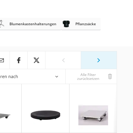
Blumenkastenhalterungen
Pflanzsäcke
Alle Filter
eren nach
zurücksetzen