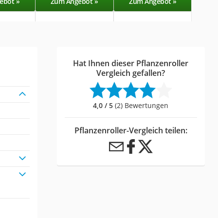
ebot »
Zum Angebot »
Zum Angebot »
Zu
Hat Ihnen dieser Pflanzenroller
Vergleich gefallen?
4,0 / 5
(2) Bewertungen
Pflanzenroller-Vergleich teilen: