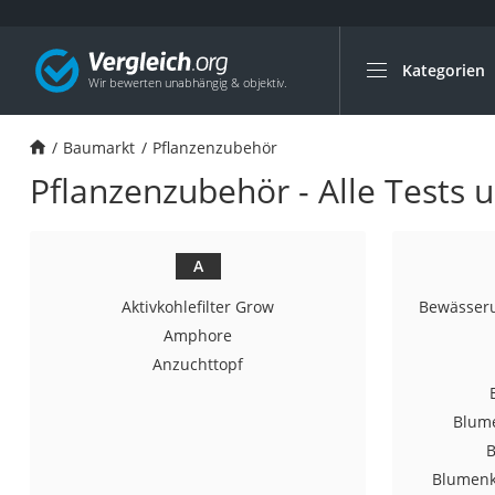
Kategorien
Die beliebtesten V
Baumarkt
Baumarkt
Pflanzenzubehör
Tresor feuerfest
Pflanzenzubehör - Alle Tests 
Makita-Akku-Rase
Kappsäge
Smartes Türschlos
A
Akku-Rasentrimm
Aktivkohlefilter Grow
Bewässer
Feuchtigkeitsmess
Amphore
Anzuchttopf
Split-Klimaanlage 
Pelletofen
Blume
Bohrmaschine
B
Tiefbrunnenpump
Blumenk