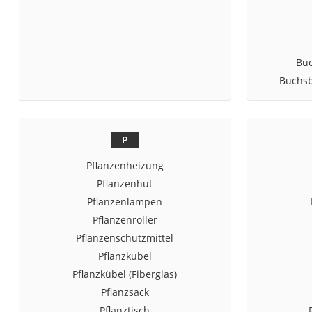
Fliesenschneider
Hochdruckreinige
Doppelschleifer
Buc
Überwachungska
Buchsb
Benzinrasenmäher 
Akku-Laubsauger
P
Löschdecke
Multimeter
Pflanzenheizung
Pflanzenhut
Winterharte Palm
Pflanzenlampen
Gasdurchlauferhit
Pflanzenroller
Service
Pflanzenschutzmittel
Pflanzkübel
Pflanzkübel (Fiberglas)
Pflanzsack
Pflanztisch