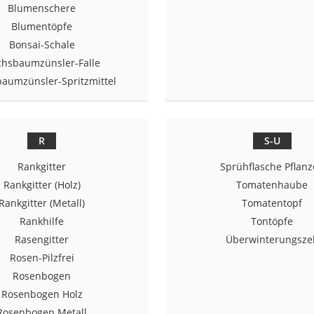
Blumenschere
Blumentöpfe
r
Bonsai-Schale
hsbaumzünsler-Falle
mera
aumzünsler-Spritzmittel
mit Elektrostart
R
S-U
Rankgitter
Sprühflasche Pflan
Rankgitter (Holz)
Tomatenhaube
en
Rankgitter (Metall)
Tomatentopf
zer
Rankhilfe
Tontöpfe
Rasengitter
Überwinterungszel
Rosen-Pilzfrei
Rosenbogen
Rosenbogen Holz
Rosenbogen Metall