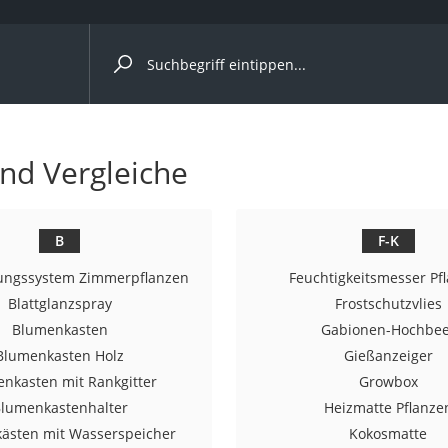
ergleiche nach Kategorie
und Vergleiche
nmäher
s
B
F-K
er
ungssystem Zimmerpflanzen
Feuchtigkeitsmesser Pf
gerät
Blattglanzspray
Frostschutzvlies
Blumenkasten
Gabionen-Hochbee
2 Innengeräte
Blumenkasten Holz
Gießanzeiger
nkasten mit Rankgitter
Growbox
lumenkastenhalter
Heizmatte Pflanze
e
ästen mit Wasserspeicher
Kokosmatte