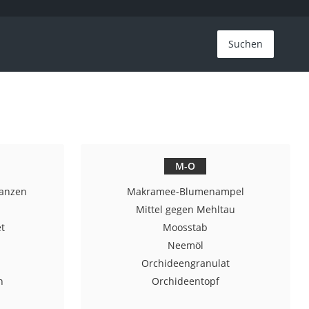
Suchen
M-O
lanzen
Makramee-Blumenampel
Mittel gegen Mehltau
t
Moosstab
Neemöl
Orchideengranulat
n
Orchideentopf