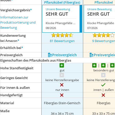
Modell
*
Pflanzkübel (Fiberglas)
Pflanzkübel
Unsere Bewertung
Unsere Bewertung
Vergleichsergebnis
*
SEHR GUT
SEHR GUT
Informationen zur
Produktsortierung und
Klocke Pflanzgefäße Pflanzkübel (Fiberglas)
Kloc
Bewertung
08/2026
07/2026
Kundenwertung
*
bei Amazon
81 Bewertungen
9 Bewertunge
Erhältlich bei
*
Preis­vergleich
Preis­verglei
Preis­vergleich
Eigenschaften des Pflanzkübels aus Fiberglas
Hohe Standfestigkeit
gut
besonders gut
Geringes Gewicht
keine Herstellerangabe
keine Herstelleran
Für innen & außen
nur innen
innen | außen
Handgefertigt
Material
Fiberglas-Stein-Gemisch
Fiberglas
Maße
34 x 34 x 75 cm
33 x 33 x 75 c