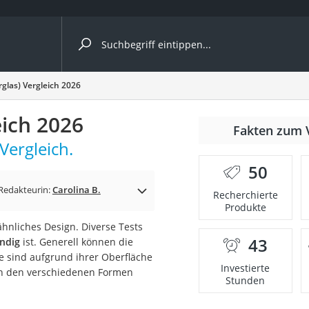
ergleiche nach Kategorie
rglas) Vergleich 2026
eich 2026
nmäher
Fakten zum 
Vergleich.
s
50
er
Redakteurin:
Carolina B.
Recherchierte
Produkte
gerät
ähnliches Design. Diverse Tests
2 Innengeräte
43
ändig
ist. Generell können die
 sind aufgrund ihrer Oberfläche
Investierte
 in den verschiedenen Formen
Stunden
e