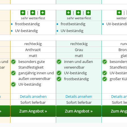
sehr wetterfest
sehr wetterfest
wetter
•
•
•
frostbeständig
frostbeständig
UV-beständ
•
•
UV-beständig
UV-beständig
rechteckig
rechteckig
run
Anthrazit
Grau
Bron
matt
matt
glat
n und
besonders gute
innen und außen
besonders
bar
Standfestigkeit
verwendbar
Standfesti
ganzjährig innen und
UV-beständig
UV-bestän
außen verwendbar
frostbeständig
großer Kü
UV-beständig
n
Details ansehen
Details ansehen
Details 
r
Sofort lieferbar
Sofort lieferbar
Sofort li
»
Zum Angebot »
Zum Angebot »
Zum Ang