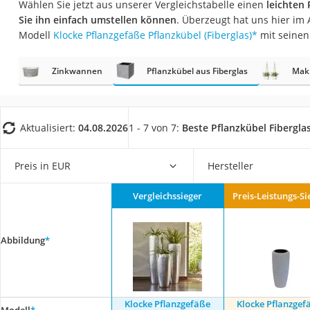
Wählen Sie jetzt aus unserer Vergleichstabelle einen
leichten 
Fliesenschneider
Sie ihn einfach umstellen können
. Überzeugt hat uns hier im
Hochdruckreinige
Modell
Klocke Pflanzgefäße Pflanzkübel (Fiberglas)
*
mit seinen
Doppelschleifer
Zinkwannen
Pflanzkübel aus Fiberglas
Mak
Überwachungska
Benzinrasenmäher 
Akku-Laubsauger
Aktualisiert:
04.08.2026
1 - 7 von 7:
Beste Pflanzkübel Fibergla
Löschdecke
Multimeter
Preis in EUR
Hersteller
Winterharte Palm
Vergleichssieger
Preis-Leistungs-Si
Gasdurchlauferhit
Service
Abbildung
*
Klocke Pflanzgefäße
Klocke Pflanzgef