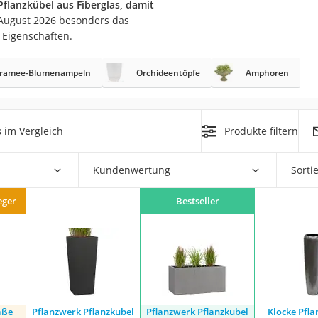
Pflanzkübel aus Fiberglas, damit
 August 2026 besonders das
r
 Eigenschaften.
ramee-Blumenampeln
Orchideentöpfe
Amphoren
mera
mit Elektrostart
s
im Vergleich
Produkte filtern
Kundenwertung
Sorti
en
eger
Bestseller
zer
äße
Pflanzwerk Pflanzkübel
Pflanzwerk Pflanzkübel
Klocke Pfl