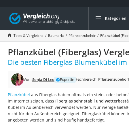
Kategorien
Die beliebtesten V
Baumarkt
Tests & Vergleiche
Baumarkt
Pflanzenzubehör
Pflanzkübel (Fibe
Tresor feuerfest
Pflanzkübel (Fiberglas) Vergl
Makita-Akku-Rase
Kappsäge
Die besten Fiberglas-Blumenkübel im 
Smartes Türschlos
Akku-Rasentrimm
Fachbereich:
Pflanzenzubehör
Von:
Sonja Di Leo
Expertin
Feuchtigkeitsmess
Pflanzkübel
aus Fiberglas haben oftmals ein stein- oder beton
Split-Klimaanlage 
im Internet zeigen, dass
Fiberglas sehr stabil und wetterbest
Pelletofen
Kübel im Außenbereich verwendet werden. Nur wenige Gefäße
nicht für den Außenbereich geeignet. Fiberglaskübel können
Bohrmaschine
angeboten werden und sind häufig handgefertigt.
Tiefbrunnenpump