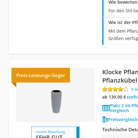
Wie bewerten 
Für den Stil 
Wie ist der P
Mit dem Pflan
Größen verfügb
Klocke Pfla
Preis-Leistungs-Sieger
Pflanzkübel
9 
ab 139,00 €
(
Sof
Platz 2 im Pf
Vergleich
Preisvergleic
Technische Deta
Unsere Bewertung
SEHR GUT