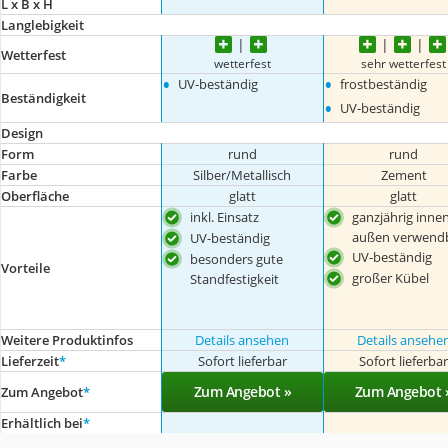
L x B x H
Langlebigkeit
Wetterfest
wetterfest
sehr wetterfest
•
•
UV-beständig
frostbeständig
Beständigkeit
•
UV-beständig
Design
Form
rund
rund
Farbe
Silber/Metallisch
Zement
Oberfläche
glatt
glatt
inkl. Einsatz
ganzjährig inne
außen verwend
UV-beständig
UV-beständig
besonders gute
Vorteile
großer Kübel
Standfestigkeit
Weitere Produktinfos
Details ansehen
Details ansehe
Lieferzeit
*
Sofort lieferbar
Sofort lieferba
Zum Angebot »
Zum Angebot 
Zum Angebot
*
Erhältlich bei
*