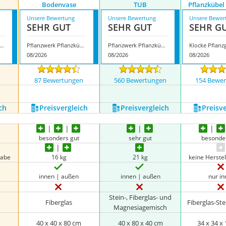
Bodenvase
TUB
Pflanzkübel
Unsere Bewertung
Unsere Bewertung
Unsere Bewer
SEHR GUT
SEHR GUT
SEHR G
ke Pflanzgefäße Pflanzkübel
Pflanzwerk Pflanzkübel Bodenvase
Pflanzwerk Pflanzkübel TUB
08/2026
08/2026
08/2026
n
87 Bewertungen
560 Bewertungen
154 Bewe
ch
Preis­vergleich
Preis­vergleich
Preis­v
besonders gut
sehr gut
besonde
gabe
16 kg
21 kg
keine Herste
innen | außen
innen | außen
nur i
Stein-, Fiberglas- und
Fiberglas
Fiberglas-St
Magnesiagemisch
m
40 x 40 x 80 cm
40 x 80 x 40 cm
34 x 34 x