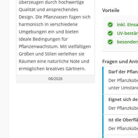
überzeugen durch hochwertige
Qualität und ansprechendes
Vorteile
Design. Die Pflanzvasen fügen sich
harmonisch in verschiedene
inkl. Eins
Umgebungen ein und bieten
UV-bestä
ideale Bedingungen für
besonders
Pflanzenwachstum. Mit vielfältigen
Größen und Stilen verleihen sie
Räumen eine natürliche Note und
Fragen und Antw
ermöglichen kreatives Gärtnern.
Darf der Pfla
08/2026
Der Pflanzküb
unter Umständ
Eignet sich d
Der Pflanzkübe
Ist die Oberf
Der Pflanzkübe