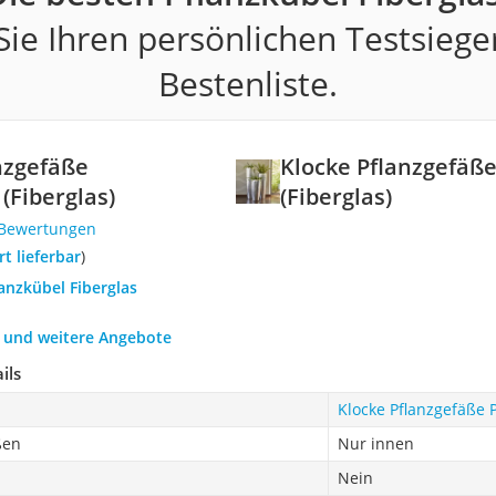
ie Ihren persönlichen Testsiege
Bestenliste.
nzgefäße
Klocke Pflanzgefäße
(Fiberglas)
(Fiberglas)
 Bewertungen
ort lieferbar
)
lanzkübel Fiberglas
h und weitere Angebote
ils
Klocke Pflanzgefäße P
ßen
Nur innen
Nein