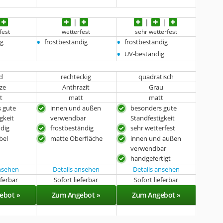
fest
wetterfest
sehr wetterfest
•
•
ig
frostbeständig
frostbeständig
•
UV-beständig
d
rechteckig
quadratisch
ze
Anthrazit
Grau
t
matt
matt
 gute
innen und außen
besonders gute
gkeit
verwendbar
Standfestigkeit
dig
frostbeständig
sehr wetterfest
bel
matte Oberfläche
innen und außen
verwendbar
handgefertigt
ansehen
Details ansehen
Details ansehen
eferbar
Sofort lieferbar
Sofort lieferbar
ebot »
Zum Angebot »
Zum Angebot »