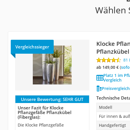
Wählen S
Klocke Pfla
Vergleichssieger
Pflanzkübel 
81
ab 149,00 €
(
Sof
Platz 1 im Pf
Vergleich
Preisvergleic
Technische Deta
Unsere Bewertung:
SEHR GUT
Modell
Unser Fazit für Klocke
Pflanzgefäße Pflanzkübel
Für innen & au
(Fiberglas):
Die Klocke Pflanzgefäße
Handgefertigt