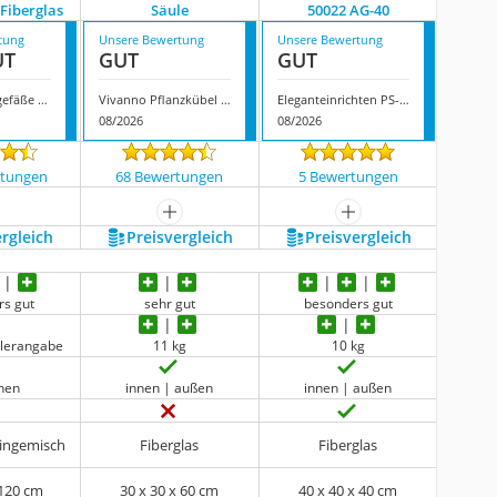
 Fiberglas
Säule
50022 AG-40
tung
Unsere Bewertung
Unsere Bewertung
UT
GUT
GUT
Klocke Pflanzgefäße Pflanzkübel Fiberglas
Vivanno Pflanzkübel Säule
Eleganteinrichten PS-50022 AG-40
08/2026
08/2026
rtungen
68 Bewertungen
5 Bewertungen
mehr anzeigen
mehr anzeigen
ergleich
Preis­vergleich
Preis­vergleich
rs gut
sehr gut
besonders gut
llerangabe
11 kg
10 kg
nnen
innen | außen
innen | außen
eingemisch
Fiberglas
Fiberglas
 120 cm
30 x 30 x 60 cm
40 x 40 x 40 cm