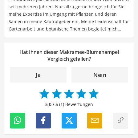
und im März 2026 "Kleine Bäume für den Garten". Beide
seit mehreren Jahren. Nur allzu gerne bringe ich für Sie
Bücher wurden mit dem Deutschen Gartenbuchpreis
meine Expertise im Umgang mit Pflanzen und deren
ausgezeichnet.
Samen in meine Kaufratgeber ein. Meine Leidenschaft für
Der Makramee-Blumenampel-Vergleich ist aus unserer
Gartenarbeit und botanische Themen begleitet mich
Sicht besonders empfehlenswert für
DIY-Enthusiasten
schon seit meiner Kindheit und im Laufe der Jahre konnte
und
Pflanzenliebhaber
.
ich mir ein umfangreiches Wissen über Pflanzenarten,
Anbau- und Pflegepraktiken sowie Samenauswahl
Hat Ihnen dieser Makramee-Blumenampel
aneignen.
Vergleich gefallen?
Der Makramee-Blumenampel-Vergleich ist aus unserer
Sicht besonders empfehlenswert für
DIY-Enthusiasten
Ja
Nein
und
Pflanzenliebhaber
.
5,0 / 5
(1) Bewertungen