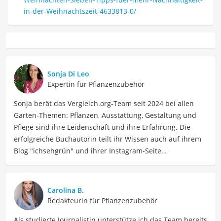
in-der-Weihnachtszeit-4633813-0/
Sonja Di Leo
Expertin für Pflanzenzubehör
Sonja berät das Vergleich.org-Team seit 2024 bei allen
Garten-Themen: Pflanzen, Ausstattung, Gestaltung und
Pflege sind ihre Leidenschaft und ihre Erfahrung. Die
erfolgreiche Buchautorin teilt ihr Wissen auch auf ihrem
Blog "ichsehgrün" und ihrer Instagram-Seite
@ichsehgruen mit ihren Leser:innen. Sie hat ihren Garten
erst mal kaputtgepflegt, bevor sie bei Null angefangen
und den Garten neu angelegt hat. Inzwischen hat Sie zwei
Carolina B.
Bücher verfasst: Im Februar 2023 erschien Buch "Keine
Redakteurin für Pflanzenzubehör
Zeit zu gärtnern - Blumenparadies mit wenig Aufwand"
Als studierte Journalistin unterstütze ich das Team bereits