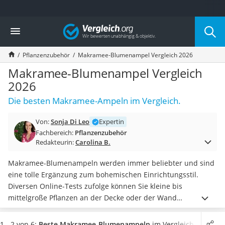
Die beliebtesten Vergleiche nach Kategorie
Vergleich
Baumarkt
Tresor feuerfest
Pflanzenzubehör
Makramee-Blumenampel Vergleich 2026
Makita-Akku-Rasenmäher
Kappsäge
Makramee-Blumenampel Vergleich
Smartes Türschloss
2026
Akku-Rasentrimmer
Die besten Makramee-Ampeln im Vergleich.
Feuchtigkeitsmessgerät
Split-Klimaanlage 2 Innengeräte
Von:
Sonja Di Leo
Expertin
Pelletofen
Fachbereich:
Pflanzenzubehör
Bohrmaschine
Redakteurin:
Carolina B.
Tiefbrunnenpumpe
Fliesenschneider
Makramee-Blumenampeln werden immer beliebter und sind
Hochdruckreiniger
eine tolle Ergänzung zum bohemischen Einrichtungsstil.
Doppelschleifer
Diversen Online-Tests zufolge können Sie kleine bis
Überwachungskamera
mittelgroße Pflanzen an der Decke oder der Wand
Benzinrasenmäher mit Elektrostart
aufhängen. Sollten Sie Haustiere haben, ist die
Aufhängung
Akku-Laubsauger
der Pflanzen außerhalb der Reichweite der Tiere
von Vorteil,
1 - 2 von 6:
Beste Makramee-Blumenampeln
im Vergleich