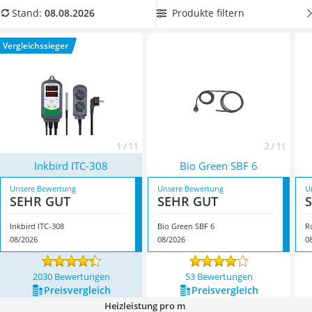
Löschdecke
Schutzgrad ein sehr bedeutender Faktor ist.
Wählen Sie jetzt
Produkte filtern
Stand:
08.08.2026
Multimeter
eine Pflanzenheizung mit Thermostat aus unserer
Winterharte Palmen
Produkttabelle,
sodass Sie die An- und Abschalttemperatur
Vergleichssieger
Gasdurchlauferhitzer
individuell einstellen können
. Überzeugt hat uns hier im
Service
August 2026 besonders das Modell
Inkbird ITC-308
*
mit
seinen Eigenschaften.
1 / 11
2 / 11
Inkbird ITC-308
Bio Green SBF 6
Unsere Bewertung
Unsere Bewertung
U
SEHR GUT
SEHR GUT
Inkbird ITC-308
Bio Green SBF 6
R
08/2026
08/2026
0
2030 Bewertungen
53 Bewertungen
Preis­vergleich
Preis­vergleich
Heizleistung pro m