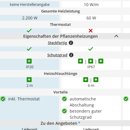
10 W/m
keine Herstellerangabe
Gesamte Heizleistung
2.200 W
60 W
Thermostat
Eigenschaften der Pflanzenheizungen
Steckfertig
Schutzgrad
IP20
IP67
Heizschlauchlänge
2 m
6 m
Vorteile
inkl. Thermostat
automatische
Abschaltung
besonders guter
Schutzgrad
Zu den Angeboten
*
Lieferzeit
Lieferzeit