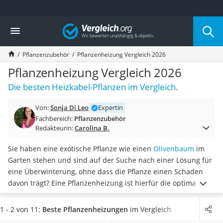
Die beliebtesten Vergleiche nach Kategorie
Vergleich
Baumarkt
Tresor feuerfest
Pflanzenzubehör
Pflanzenheizung Vergleich 2026
Makita-Akku-Rasenmäher
Kappsäge
Pflanzenheizung Vergleich 2026
Smartes Türschloss
Die besten Heizkabel-Pflanzen im Vergleich.
Akku-Rasentrimmer
Feuchtigkeitsmessgerät
Von:
Sonja Di Leo
Expertin
Split-Klimaanlage 2 Innengeräte
Fachbereich:
Pflanzenzubehör
Pelletofen
Redakteurin:
Carolina B.
Bohrmaschine
Tiefbrunnenpumpe
Sie haben eine exotische Pflanze wie einen
Olivenbaum
im
Fliesenschneider
Garten stehen und sind auf der Suche nach einer Lösung für
Hochdruckreiniger
eine Überwinterung, ohne dass die Pflanze einen Schaden
Doppelschleifer
davon trägt? Eine Pflanzenheizung ist hierfür die optimale
Überwachungskamera
Lösung. Das
Kabel kann unkompliziert um die Pflanze
Benzinrasenmäher mit Elektrostart
gewickelt werden
, damit diese immer die optimale
1 - 2 von 11:
Beste Pflanzenheizungen
im Vergleich
Akku-Laubsauger
Temperatur hat. Diverse Online-Tests besagen, dass der