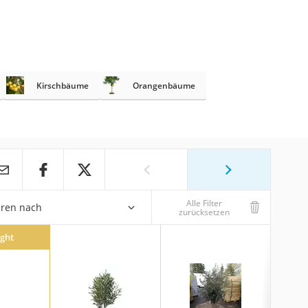
Kirschbäume
Orangenbäume
Alle Filter
eren nach
zurücksetzen
ight