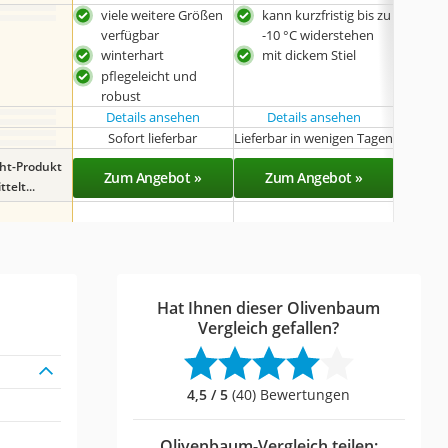
viele weitere Größen
kann kurzfristig bis zu
win
verfügbar
-10 °C widerstehen
pfle
winterhart
mit dickem Stiel
rob
pflegeleicht und
sehr
robust
Details ansehen
Details ansehen
Det
Sofort lieferbar
Lieferbar in wenigen Tagen
Sof
ght-Produkt
Zum Angebot »
Zum Angebot »
Zu
telt...
Hat Ihnen dieser Olivenbaum
Vergleich gefallen?
4,5 / 5
(40) Bewertungen
Olivenbaum-Vergleich teilen: