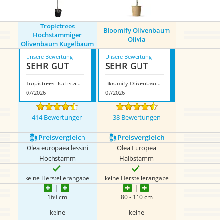
Tropictrees
Bloomify Olivenbaum
Hochstämmiger
Olivia
Olivenbaum Kugelbaum
Unsere Bewertung
Unsere Bewertung
SEHR GUT
SEHR GUT
Tropictrees Hochstämmiger Olivenbaum Kugelbaum
Bloomify Olivenbaum Olivia
07/2026
07/2026
414 Bewertungen
38 Bewertungen
Preis­vergleich
Preis­vergleich
Olea europaea lessini
Olea Europea
Hochstamm
Halbstamm
keine Herstellerangabe
keine Herstellerangabe
160 cm
80 - 110 cm
keine
keine