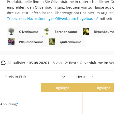
Produkttabelle finden Sie Olivenbäume in unterschiedlicher 
Fliesenschneider
empfehlen, den Olivenbaum ganz bequem von zu Hause aus
o
Hochdruckreinige
Ihre Haustür liefern lassen. Überzeugt hat uns hier im Augus
Tropictrees Hochstämmiger Olivenbaum Kugelbaum
*
mit sein
Doppelschleifer
Überwachungska
Olivenbäume
Zitronenbäume
Birnenbäume
Benzinrasenmäher 
Pflaumenbäume
Quittenbäume
Akku-Laubsauger
Löschdecke
Multimeter
Aktualisiert:
05.08.2026
1 - 8 von 12:
Beste Olivenbäume
im Ver
Winterharte Palm
Preis in EUR
Hersteller
Gasdurchlauferhit
Service
Highlight
Highlight
Abbildung
*