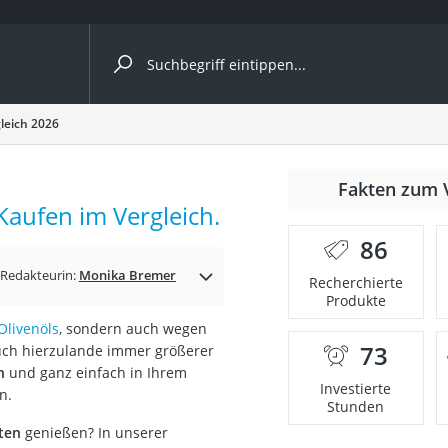
ergleiche nach Kategorie
leich 2026
nmäher
Fakten zum 
aufen im Vergleich.
s
86
er
Redakteurin:
Monika Bremer
Recherchierte
Produkte
gerät
Olivenöls
, sondern auch wegen
2 Innengeräte
73
uch hierzulande immer größerer
n
und ganz einfach in Ihrem
Investierte
n.
Stunden
e
ten
genießen? In unserer