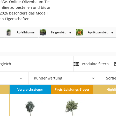
Größe. Online-Olivenbaum-Test
nline zu bestellen
und bis an
r
t 2026 besonders das Modell
en Eigenschaften.
mera
Apfelbäume
Feigenbäume
Aprikosenbäume
mit Elektrostart
gleich
Produkte filtern
en
zer
Kundenwertung
Sorti
Vergleichssieger
Preis-Leistungs-Sieger
Highl