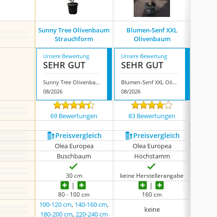
Sunny Tree Olivenbaum
Blumen-Senf XXL
Bloomi
Strauchform
Olivenbaum
Unsere Bewertung
Unsere Bewertung
Unsere
SEHR GUT
SEHR GUT
SEH
Sunny Tree Olivenbaum Strauchform
Blumen-Senf XXL Olivenbaum
08/2026
08/2026
08/202
69 Bewertungen
83 Bewertungen
779
Preis­vergleich
Preis­vergleich
P
Olea Europea
Olea Europea
Ol
Buschbaum
Hochstamm
30 cm
keine Herstellerangabe
80 - 100 cm
160 cm
100-120 cm
,
140-160 cm
,
keine
180-200 cm
,
220-240 cm