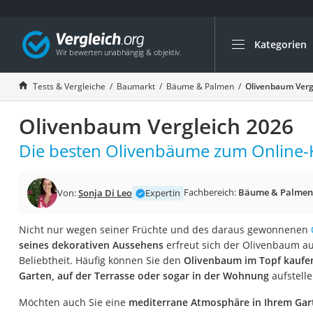
Kategorien
Die beliebtesten V
Baumarkt
Tests & Vergleiche
Baumarkt
Bäume & Palmen
Olivenbaum Verg
Tresor feuerfest
Olivenbaum Vergleich 2026
Makita-Akku-Rase
Kappsäge
Die besten Olivenbäume zum Online-K
Smartes Türschlos
Akku-Rasentrimm
Fachbereich:
Bäume & Palmen
Von:
Sonja Di Leo
Expertin
Feuchtigkeitsmess
Nicht nur wegen seiner Früchte und des daraus gewonnenen
Split-Klimaanlage 
seines dekorativen Aussehens
erfreut sich der Olivenbaum a
Pelletofen
Beliebtheit. Häufig können Sie den
Olivenbaum im Topf kaufe
Garten, auf der Terrasse oder sogar in der Wohnung
aufstelle
Bohrmaschine
Tiefbrunnenpump
Möchten auch Sie eine
mediterrane Atmosphäre in Ihrem Gar