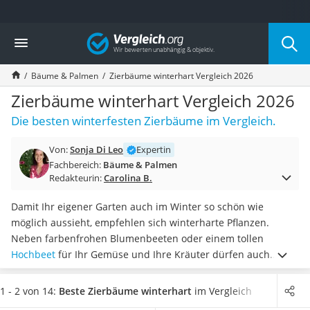
Die beliebtesten Vergleiche nach Kategorie
Vergleich
Baumarkt
Tresor feuerfest
Bäume & Palmen
Zierbäume winterhart Vergleich 2026
Makita-Akku-Rasenmäher
Kappsäge
Zierbäume winterhart Vergleich 2026
Smartes Türschloss
Die besten winterfesten Zierbäume im Vergleich.
Akku-Rasentrimmer
Feuchtigkeitsmessgerät
Von:
Sonja Di Leo
Expertin
Split-Klimaanlage 2 Innengeräte
Fachbereich:
Bäume & Palmen
Pelletofen
Redakteurin:
Carolina B.
Bohrmaschine
Tiefbrunnenpumpe
Damit Ihr eigener Garten auch im Winter so schön wie
Fliesenschneider
möglich aussieht, empfehlen sich winterharte Pflanzen.
Hochdruckreiniger
Neben farbenfrohen Blumenbeeten oder einem tollen
Doppelschleifer
Hochbeet
für Ihr Gemüse und Ihre Kräuter dürfen auch
Überwachungskamera
imposante Bäume nicht fehlen. Damit Sie nicht jedes Jahr
Benzinrasenmäher mit Elektrostart
ums Neue einen Baum pflanzen müssen, empfehlen Tests im
1 - 2 von 14:
Beste Zierbäume winterhart
im Vergleich
Akku-Laubsauger
Internet, dass Sie winterharte Zierbäume aussuchen, die