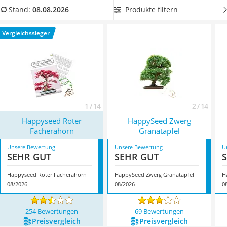
Löschdecke
mehrere Samen pflanzen. Deshalb wählen Sie jetzt ein
Produkte filtern
Stand:
08.08.2026
Multimeter
Produkt mit mehreren Bonsai-Samen
aus unserer
Winterharte Palmen
Vergleichstabelle. Überzeugt hat uns hier im August 2026
Vergleichssieger
Gasdurchlauferhitzer
besonders das Modell
Happyseed Roter Fächerahorn
*
mit
Service
seinen Eigenschaften.
1 / 14
2 / 14
Happyseed Roter
HappySeed Zwerg
Fächerahorn
Granatapfel
Unsere Bewertung
Unsere Bewertung
U
SEHR GUT
SEHR GUT
Happyseed Roter Fächerahorn
HappySeed Zwerg Granatapfel
H
08/2026
08/2026
0
254 Bewertungen
69 Bewertungen
Preis­vergleich
Preis­vergleich