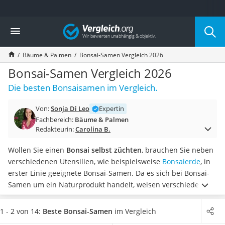
Die beliebtesten Vergleiche nach Kategorie
Vergleich
Baumarkt
Tresor feuerfest
Bäume & Palmen
Bonsai-Samen Vergleich 2026
Makita-Akku-Rasenmäher
Kappsäge
Bonsai-Samen Vergleich 2026
Smartes Türschloss
Die besten Bonsaisamen im Vergleich.
Akku-Rasentrimmer
Feuchtigkeitsmessgerät
Von:
Sonja Di Leo
Expertin
Split-Klimaanlage 2 Innengeräte
Fachbereich:
Bäume & Palmen
Pelletofen
Redakteurin:
Carolina B.
Bohrmaschine
Tiefbrunnenpumpe
Wollen Sie einen
Bonsai selbst züchten
, brauchen Sie neben
Fliesenschneider
verschiedenen Utensilien, wie beispielsweise
Bonsaierde
, in
Hochdruckreiniger
erster Linie geeignete Bonsai-Samen.
Da es sich bei Bonsai-
Doppelschleifer
Samen um ein Naturprodukt handelt, weisen verschiedene
Überwachungskamera
Tests im Internet darauf hin, dass
nicht immer alle Samen
Benzinrasenmäher mit Elektrostart
zuverlässig keimen
. Die Chancen für eine erfolgreiche
1 - 2 von 14:
Beste Bonsai-Samen
im Vergleich
Akku-Laubsauger
Keimung erhöhen Sie, wenn Sie nicht nur einen, sondern