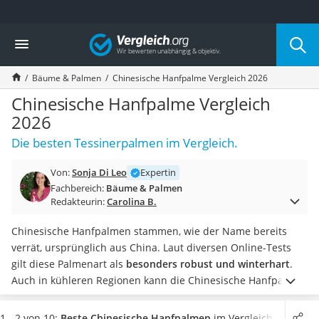
Die beliebtesten Vergleiche nach Kategorie
Vergleich
Baumarkt
Tresor feuerfest
Bäume & Palmen
Chinesische Hanfpalme Vergleich 2026
Makita-Akku-Rasenmäher
Kappsäge
Chinesische Hanfpalme Vergleich
Smartes Türschloss
2026
Akku-Rasentrimmer
Die besten Tessinerpalmen im Vergleich.
Feuchtigkeitsmessgerät
Split-Klimaanlage 2 Innengeräte
Von:
Sonja Di Leo
Expertin
Pelletofen
Fachbereich:
Bäume & Palmen
Bohrmaschine
Redakteurin:
Carolina B.
Tiefbrunnenpumpe
Fliesenschneider
Chinesische Hanfpalmen stammen, wie der Name bereits
Hochdruckreiniger
verrät, ursprünglich aus China. Laut diversen Online-Tests
Doppelschleifer
gilt diese Palmenart als
besonders robust und winterhart
.
Überwachungskamera
Auch in kühleren Regionen kann die Chinesische Hanfpalme
Benzinrasenmäher mit Elektrostart
meist ohne Probleme draußen gepflanzt werden. An
Akku-Laubsauger
optimalen Standorten kann eine
Hanfpalme
eine Wuchshöhe
1 - 2 von 10:
Beste Chinesische Hanfpalmen
im Vergleich