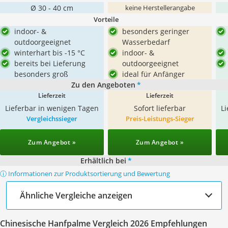
Ø 30 - 40 cm
keine Herstellerangabe
Vorteile
indoor- &
besonders geringer
outdoorgeeignet
Wasserbedarf
winterhart bis -15 °C
indoor- &
bereits bei Lieferung
outdoorgeeignet
besonders groß
ideal für Anfänger
Zu den Angeboten
*
Lieferzeit
Lieferzeit
Lieferbar in wenigen Tagen
Sofort lieferbar
L
Vergleichssieger
Preis-Leistungs-Sieger
Zum Angebot »
Zum Angebot »
Erhältlich bei
*
ⓘ Informationen zur Produktsortierung und Bewertung
Ähnliche Vergleiche anzeigen
Chinesische Hanfpalme Vergleich 2026 Empfehlungen