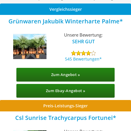
Vergleichssieger
Grünwaren Jakubik Winterharte Palme
Unsere Bewertung:
SEHR GUT
545 Bewertungen
Zum Angebot »
Zum Ebay-Angebot »
Preis-Leistungs-Sieger
Csl Sunrise Trachycarpus Fortunei