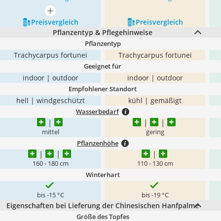
mehr anzeigen
Preis­vergleich
Preis­vergleich
Pflanzentyp & Pflegehinweise
Pflanzentyp
Trachycarpus fortunei
Trachycarpus fortunei
Geeignet für
indoor | outdoor
indoor | outdoor
Empfohlener Standort
hell | windgeschützt
kühl | gemäßigt
Wasserbedarf
mittel
gering
Pflanzenhöhe
160 - 180 cm
110 - 130 cm
Winterhart
bis -15 °C
bis -19 °C
Eigenschaften bei Lieferung der Chinesischen Hanfpalme
Größe des Topfes