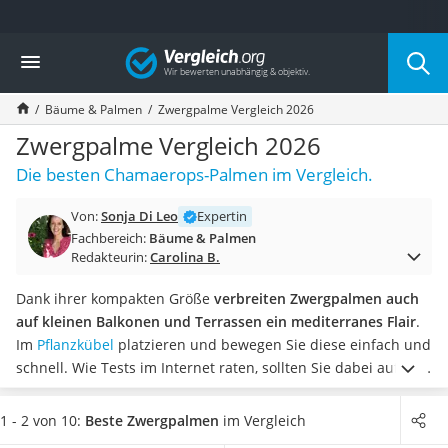
Die beliebtesten Vergleiche nach Kategorie
Vergleich
Baumarkt
Tresor feuerfest
Bäume & Palmen
Zwergpalme Vergleich 2026
Makita-Akku-Rasenmäher
Kappsäge
Zwergpalme Vergleich 2026
Smartes Türschloss
Die besten Chamaerops-Palmen im Vergleich.
Akku-Rasentrimmer
Feuchtigkeitsmessgerät
Von:
Sonja Di Leo
Expertin
Split-Klimaanlage 2 Innengeräte
Fachbereich:
Bäume & Palmen
Pelletofen
Redakteurin:
Carolina B.
Bohrmaschine
Tiefbrunnenpumpe
Dank ihrer kompakten Größe
verbreiten Zwergpalmen auch
Fliesenschneider
auf kleinen Balkonen und Terrassen ein mediterranes Flair
.
Hochdruckreiniger
Im
Pflanzkübel
platzieren und bewegen Sie diese einfach und
Doppelschleifer
schnell. Wie Tests im Internet raten, sollten Sie dabei auf den
Überwachungskamera
idealen Aufstellungsort achten.
Wählen Sie jetzt aus unserer
Benzinrasenmäher mit Elektrostart
Vergleichstabelle eine Zwergpalme, die winterhart ist, damit
1 - 2 von 10:
Beste Zwergpalmen
im Vergleich
Akku-Laubsauger
diese
im Winter keine Frostschäden erhält
. Winterharte