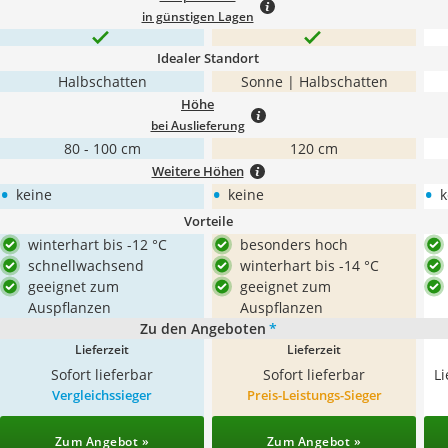
in günstigen Lagen
Idealer Standort
Halbschatten
Sonne | Halbschatten
Höhe
bei Auslieferung
80 - 100 cm
120 cm
Weitere Höhen
•
•
•
keine
keine
k
Vorteile
winterhart bis -12 °C
besonders hoch
schnellwachsend
winterhart bis -14 °C
geeignet zum
geeignet zum
Auspflanzen
Auspflanzen
Zu den Angeboten
*
Lieferzeit
Lieferzeit
Sofort lieferbar
Sofort lieferbar
L
Vergleichssieger
Preis-Leistungs-Sieger
Zum Angebot »
Zum Angebot »