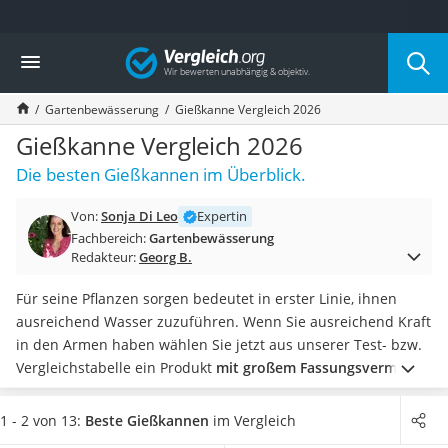
Die beliebtesten Vergleiche nach Kategorie
Vergleich
Baumarkt
Tresor feuerfest
Gartenbewässerung
Gießkanne Vergleich 2026
Makita-Akku-Rasenmäher
Kappsäge
Gießkanne Vergleich 2026
Smartes Türschloss
Die besten Gießkannen im Überblick.
Akku-Rasentrimmer
Feuchtigkeitsmessgerät
Von:
Sonja Di Leo
Expertin
Split-Klimaanlage 2 Innengeräte
Fachbereich:
Gartenbewässerung
Pelletofen
Redakteur:
Georg B.
Bohrmaschine
Tiefbrunnenpumpe
Für seine Pflanzen sorgen bedeutet in erster Linie, ihnen
Fliesenschneider
ausreichend Wasser zuzuführen. Wenn Sie ausreichend Kraft
Hochdruckreiniger
in den Armen haben wählen Sie jetzt aus unserer Test- bzw.
Doppelschleifer
Vergleichstabelle ein Produkt
mit großem Fassungsvermögen
Überwachungskamera
aus. So müssen Sie weniger Wege zum Wasserhahn
Benzinrasenmäher mit Elektrostart
zurücklegen
.
Eine verzinkte Metall-Gießkanne ist robuster,
1 - 2 von 13:
Beste Gießkannen
im Vergleich
Akku-Laubsauger
eine Kunststoff-Kanne hingegen leichter. Am Ende läuft es