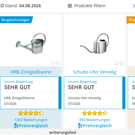
Löschdecke
aber oft auf eine reine Geschmacksfrage hinaus, da die
Produkte filtern
Stand:
04.08.2026
Multimeter
Gießkanne ja auch gut zum Rest des Gartens oder Balkons
Winterharte Palmen
passen soll. Überzeugt hat uns hier im August 2026
Vergleichssieger
Pre
Gasdurchlauferhitzer
besonders das Modell
HRB Zinkgießkanne
*
mit seinen
Service
Eigenschaften.
1 / 13
2 / 13
HRB Zinkgießkanne
Schulte-Ufer Venedig
Unsere Bewertung
Unsere Bewertung
U
SEHR GUT
SEHR GUT
HRB Zinkgießkanne
Schulte-Ufer Venedig
K
07/2026
07/2026
0
1263 Bewertungen
394 Bewertungen
Preis­vergleich
Preis­vergleich
witterungsfest