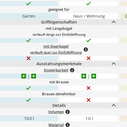
geeignet für
Garten
Haus / Wohnung
G
Griffeigenschaften
mit Längsbügel
verläuft längs zur Einfüllöffnung
mit Querbügel
verläuft quer zur Einfüllöffnung
Ausstattungsmerkmale
Dosierbarkeit
mit Brause
Brause abnehmbar
Details
Volumen
10,0 l
1,0 l
Material