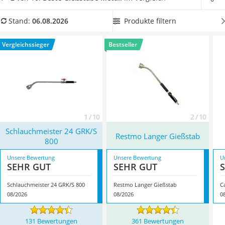
Löschdecke
Wählen Sie jetzt einen
besonders langen Metall-Gießstab bis
Multimeter
zu 103 cm
aus unserer Vergleichstabelle, damit Ihnen das
Produkte filtern
Stand:
06.08.2026
Winterharte Palmen
Gießen der Pflanzen besonders leicht fällt. Überzeugt hat uns
Gasdurchlauferhitzer
hier im August 2026 besonders das Modell
Schlauchmeister
Vergleichssieger
Bestseller
Service
24 GRK/S 800
*
mit seinen Eigenschaften.
1 / 10
2 / 10
Schlauchmeister 24 GRK/S
Restmo Langer Gießstab
800
Unsere Bewertung
Unsere Bewertung
U
SEHR GUT
SEHR GUT
Schlauchmeister 24 GRK/S 800
Restmo Langer Gießstab
C
08/2026
08/2026
0
131 Bewertungen
361 Bewertungen