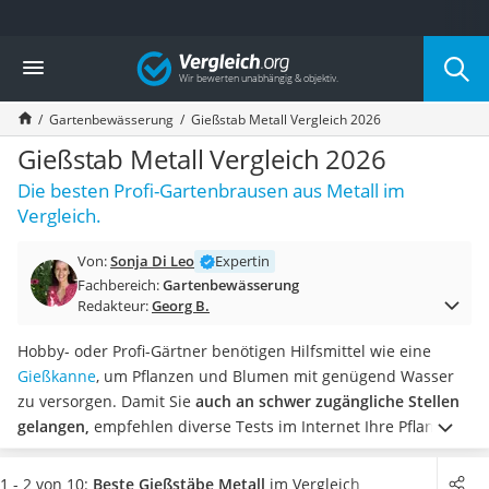
Die beliebtesten Vergleiche nach Kategorie
Vergleich
Baumarkt
Tresor feuerfest
Gartenbewässerung
Gießstab Metall Vergleich 2026
Makita-Akku-Rasenmäher
Kappsäge
Gießstab Metall Vergleich 2026
Smartes Türschloss
Die besten Profi-Gartenbrausen aus Metall im
Akku-Rasentrimmer
Vergleich.
Feuchtigkeitsmessgerät
Split-Klimaanlage 2 Innengeräte
Von:
Sonja Di Leo
Expertin
Pelletofen
Fachbereich:
Gartenbewässerung
Bohrmaschine
Redakteur:
Georg B.
Tiefbrunnenpumpe
Fliesenschneider
Hobby- oder Profi-Gärtner benötigen Hilfsmittel wie eine
Hochdruckreiniger
Gießkanne
, um Pflanzen und Blumen mit genügend Wasser
Doppelschleifer
zu versorgen. Damit Sie
auch an schwer zugängliche Stellen
Überwachungskamera
gelangen,
empfehlen diverse Tests im Internet Ihre Pflanzen
Benzinrasenmäher mit Elektrostart
mit einem Gießstab aus Metall zu bewässern. Diese sind
Akku-Laubsauger
besonders robust und bieten einen hohen Bedienkomfort.
1 - 2 von 10:
Beste Gießstäbe Metall
im Vergleich