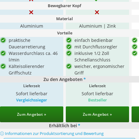
Bewegbarer Kopf
Material
Aluminium
Aluminium | Zink
Vorteile
praktische
einfach bedienbar
Dauerarretierung
mit Durchflussregler
Wasserdurchlass ca. 46
inklusive 1/2 Zoll
l/min
Schnellanschluss
Kälteisolierender
weicher, ergonomischer
Griffschutz
Griff
Zu den Angeboten
*
Lieferzeit
Lieferzeit
Sofort lieferbar
Sofort lieferbar
Vergleichssieger
Bestseller
Zum Angebot »
Zum Angebot »
Erhältlich bei
*
ⓘ Informationen zur Produktsortierung und Bewertung