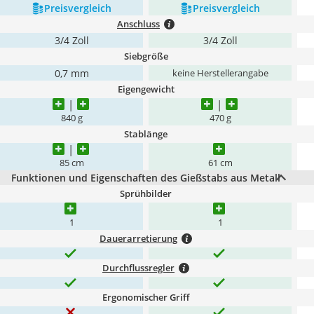
Preis­vergleich
Preis­vergleich
Anschluss
3/4 Zoll
3/4 Zoll
Siebgröße
0,7 mm
keine Herstellerangabe
Eigengewicht
840 g
470 g
Stablänge
85 cm
61 cm
Funktionen und Eigenschaften des Gießstabs aus Metall
Sprühbilder
1
1
Dauerarretierung
Durchflussregler
Ergonomischer Griff