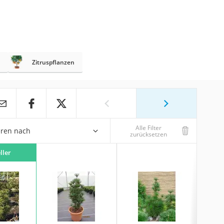
Zitruspflanzen
Alle Filter
eren nach
zurücksetzen
ller