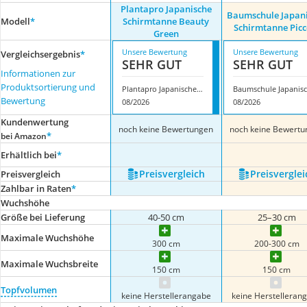
Plantapro Japanische
Baumschule Japan
Modell
*
Schirmtanne Beauty
Schirmtanne Picc
Green
Unsere Bewertung
Unsere Bewertung
Vergleichsergebnis
*
SEHR GUT
SEHR GUT
Informationen zur
Produktsortierung und
Plantapro Japanische Schirmtanne Beauty Green
B
Bewertung
08/2026
08/2026
Kundenwertung
noch keine Bewertungen
noch keine Bewertu
*
bei Amazon
Erhältlich bei
*
Preis­vergleich
Preis­verglei
Preis­vergleich
Zahlbar in Raten
*
Wuchshöhe
Größe bei Lieferung
40-50 cm
25–30 cm
Maximale Wuchshöhe
300 cm
200-300 cm
Maximale Wuchsbreite
150 cm
150 cm
Topfvolumen
keine Herstellerangabe
keine Herstelleran