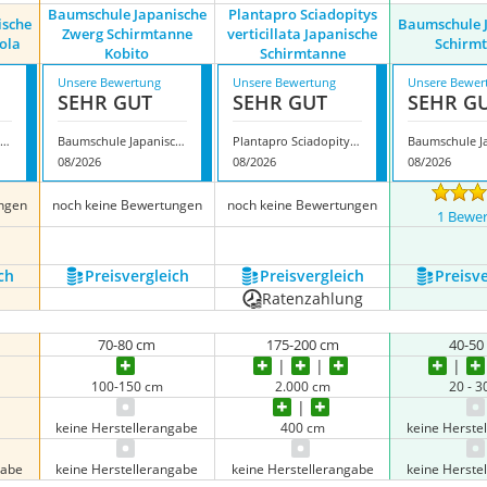
Baumschule Japanische
Plantapro Sciadopitys
ische
Baumschule 
Zwerg Schirmtanne
verticillata Japanische
ola
Schirm
Kobito
Schirmtanne
Unsere Bewertung
Unsere Bewertung
Unsere Bewer
SEHR GUT
SEHR GUT
SEHR G
aumschule Japanische Schirmtanne Piccola
Baumschule Japanische Zwerg Schirmtanne Kobito
Plantapro Sciadopitys verticillata Japanische Schirmtanne
08/2026
08/2026
08/2026
ngen
noch keine Bewertungen
noch keine Bewertungen
1 Bewe
ch
Preis­vergleich
Preis­vergleich
Preis­v
Ratenzahlung
70-80 cm
175-200 cm
40-50
100-150 cm
2.000 cm
20 - 
keine Herstellerangabe
400 cm
keine Herste
gabe
keine Herstellerangabe
keine Herstellerangabe
keine Herste