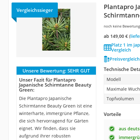
Plantapro J
Vergleichssieger
Schirmtann
noch keine Bewertun
ab 149,00 €
(
Lie
Platz 1 im j
Vergleich
Preisvergleic
Technische Deta
Unsere Bewertung:
SEHR GUT
Modell
Unser Fazit für Plantapro
Japanische Schirmtanne Beauty
Maximale Wuch
Green:
Die Plantapro Japanische
Topfvolumen
Schirmtanne Beauty Green ist eine
winterharte, immergrüne Pflanze,
Vorteile
die sich hervorragend für Gärten
eignet. Wir finden, dass sie
aus deut
aufgrund ihrer robusten
immergrü