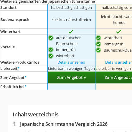
Weitere Eigenschaften der japanischen Schirmtanne
Standort
halbschattig-schattigen
halbschattig-son
leicht feucht, sand
Bodenanspruch
kalkfrei, nährstoffreich
humos
Winterhart
aus deutscher
winterhart
Baumschule
immergrün
Vorteile
immergrün
Baumschul-Qual
winterhart
Weitere Produktinfos
Details ansehen
Details ansehe
Lieferzeit
*
Lieferbar in wenigen Tagen
Lieferbar in wenigen
Zum Angebot »
Zum Angebot 
Zum Angebot
*
Erhältlich bei
*
Inhaltsverzeichnis
Japanische Schirmtanne Vergleich 2026