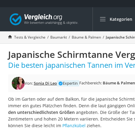
Kategorien
Die beliebtesten V
Baumarkt
Tests & Vergleiche
Baumarkt
Bäume & Palmen
Japanische Schi
Tresor feuerfest
Japanische Schirmtanne Verg
Makita-Akku-Rase
Kappsäge
Die besten japanischen Tannen im Ver
Smartes Türschlos
Akku-Rasentrimm
Fachbereich:
Bäume & Palmen
Von:
Sonja Di Leo
Expertin
Feuchtigkeitsmess
Ob im Garten oder auf dem Balkon, für die japanische Schirmt
Split-Klimaanlage 
immer ein gutes Plätzchen finden. Denn die laut gängigen Onl
Pelletofen
den unterschiedlichsten Größen
angeboten. Die Größe der Ta
Zentimetern und hohen 20 Metern variieren. Entscheiden Sie si
Bohrmaschine
können Sie diese leicht im
Pflanzkübel
ziehen.
Tiefbrunnenpump