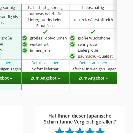
ig-sonnig
halbschattig-sonnig
halbschattig
halbs
humose, nahrhafte
 sandig bis
Untergrunde, keine
kalkfrei, nährstoffreich
os
Staunässe
 große
großes Topfvolumen
große Wuchshöhe
win
he
winterhart
sehr große
imm
n
Liefergröße
immergrün
Bau
t
Baumschul-Qualität
ansehen
Details ansehen
Details ansehen
enigen Tagen
Sofort lieferbar
Lieferbar in wenigen Tagen
Lieferba
ebot »
Zum Angebot »
Zum Angebot »
Zu
Hat Ihnen dieser Japanische
Schirmtanne Vergleich gefallen?