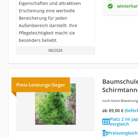
Eigenschaften und attraktiven
winterhar
Erscheinung eine wertvolle
Bereicherung für jeden
Außenbereich darstellt. Ihre
Pflegeleichtigkeit macht sie
besonders beliebt.
08/2026
Baumschule
Preis-Leistungs-Sieger
Schirmtanne
noch keine Bewertun
ab 89,00 €
(
Liefe
Platz 2 im j
Vergleich
Preisvergleic