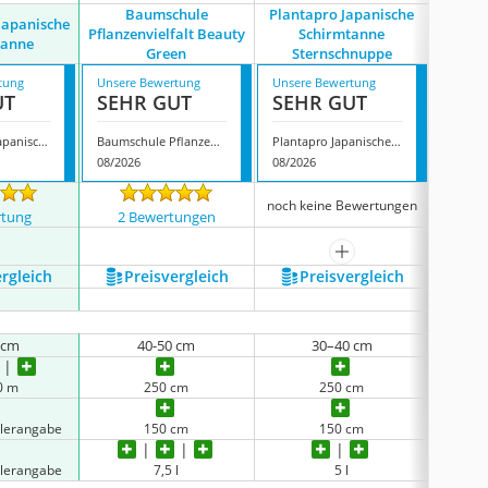
Baumschule
Plantapro Japanische
Baumsc
Japanische
Pflanzenvielfalt Beauty
Schirmtanne
Schir
tanne
Green
Sternschnuppe
tung
Unsere Bewertung
Unsere Bewertung
Unsere
UT
SEHR GUT
SEHR GUT
SEH
Baumschule Japanische Schirmtanne
Baumschule Pflanzenvielfalt Beauty Green
Plantapro Japanische Schirmtanne Sternschnuppe
08/2026
08/2026
08/202
noch keine Bewertungen
noch k
rtung
2 Bewertungen
mehr anzeigen
ergleich
Preis­vergleich
Preis­vergleich
P
 cm
40-50 cm
30–40 cm
30 m
250 cm
250 cm
llerangabe
150 cm
150 cm
keine 
llerangabe
7,5 l
5 l
keine 