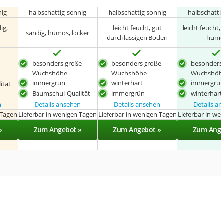
nig
halbschattig-sonnig
halbschattig-sonnig
halbschatt
ig,
leicht feucht, gut
leicht feucht,
sandig, humos, locker
durchlässigen Boden
hum
besonders große
besonders große
besonders
Wuchshöhe
Wuchshöhe
Wuchshö
immergrün
winterhart
immergrü
ität
Baumschul-Qualität
immergrün
winterhar
n
Details ansehen
Details ansehen
Details 
 Tagen
Lieferbar in wenigen Tagen
Lieferbar in wenigen Tagen
Lieferbar in w
»
Zum Angebot »
Zum Angebot »
Zum Ang