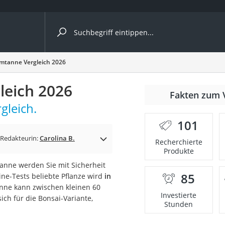
ergleiche nach Kategorie
rmtanne Vergleich 2026
leich 2026
nmäher
Fakten zum 
gleich.
s
101
er
Redakteurin:
Carolina B.
Recherchierte
Produkte
gerät
anne werden Sie mit Sicherheit
2 Innengeräte
85
ine-Tests beliebte Pflanze wird
in
nne kann zwischen kleinen 60
Investierte
ch für die Bonsai-Variante,
Stunden
e