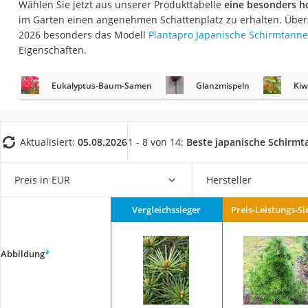
Wählen Sie jetzt aus unserer Produkttabelle
eine besonders h
Fliesenschneider
im Garten einen angenehmen Schattenplatz zu erhalten. Über
Hochdruckreinige
2026 besonders das Modell
Plantapro Japanische Schirmtann
Eigenschaften.
Doppelschleifer
Überwachungska
Eukalyptus-Baum-Samen
Glanzmispeln
Ki
Benzinrasenmäher 
Akku-Laubsauger
Löschdecke
Aktualisiert:
05.08.2026
1 - 8 von 14:
Beste japanische Schirm
Multimeter
Preis in EUR
Hersteller
Winterharte Palm
Gasdurchlauferhit
Vergleichssieger
Preis-Leistungs-Si
Service
Abbildung
*