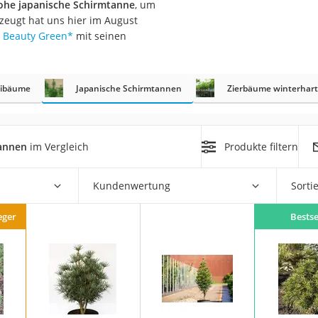
ohe japanische Schirmtanne
, um
zeugt hat uns hier im August
r
e Beauty Green
*
mit seinen
mera
wibäume
Japanische Schirmtannen
Zierbäume winterhart
mit Elektrostart
tannen
im Vergleich
Produkte filtern
Kundenwertung
Sorti
en
zer
eger
Bestse