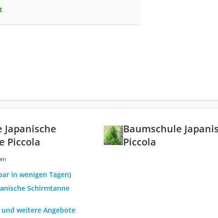
t
 Japanische
Baumschule Japani
 Piccola
Piccola
gen
rbar in wenigen Tagen
)
apanische Schirmtanne
h und weitere Angebote