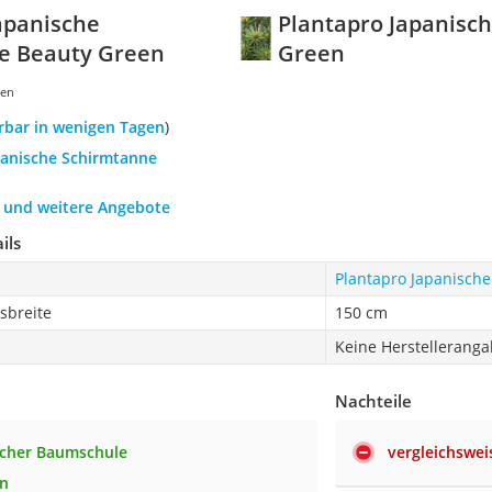
apanische
Plantapro Japanisc
e Beauty Green
Green
gen
ferbar in wenigen Tagen
)
apanische Schirmtanne
h und weitere Angebote
ils
Plantapro Japanisch
sbreite
150 cm
Keine Herstellerang
Nachteile
scher Baumschule
vergleichswe
n