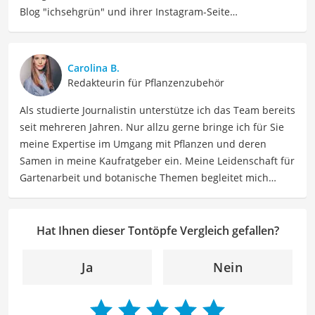
Blog "ichsehgrün" und ihrer Instagram-Seite
@ichsehgruen mit ihren Leser:innen. Sie hat ihren Garten
erst mal kaputtgepflegt, bevor sie bei Null angefangen
und den Garten neu angelegt hat. Inzwischen hat Sie zwei
Carolina B.
Bücher verfasst: Im Februar 2023 erschien Buch "Keine
Redakteurin für Pflanzenzubehör
Zeit zu gärtnern - Blumenparadies mit wenig Aufwand"
Als studierte Journalistin unterstütze ich das Team bereits
und im März 2026 "Kleine Bäume für den Garten". Beide
seit mehreren Jahren. Nur allzu gerne bringe ich für Sie
Bücher wurden mit dem Deutschen Gartenbuchpreis
meine Expertise im Umgang mit Pflanzen und deren
ausgezeichnet.
Samen in meine Kaufratgeber ein. Meine Leidenschaft für
Der Tontöpfe-Vergleich ist aus unserer Sicht besonders
Gartenarbeit und botanische Themen begleitet mich
empfehlenswert für
Hobbygärtner
und
Künstler
.
schon seit meiner Kindheit und im Laufe der Jahre konnte
ich mir ein umfangreiches Wissen über Pflanzenarten,
Anbau- und Pflegepraktiken sowie Samenauswahl
Hat Ihnen dieser Tontöpfe Vergleich gefallen?
aneignen.
Der Tontöpfe-Vergleich ist aus unserer Sicht besonders
Ja
Nein
empfehlenswert für
Hobbygärtner
und
Künstler
.