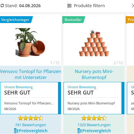
Löschdecke
verschiedenen Sets, sodass Sie die für Sie passende Größe
Produkte filtern
Stand:
04.08.2026
Multimeter
gleich in mehrfacher Ausführung bestellen können.
Winterharte Palmen
Überzeugt hat uns hier im August 2026 besonders das
Vergleichssieger
Bestseller
Pre
Gasdurchlauferhitzer
Modell
Vensovo Tontopf für Pflanzen mit Untersetzer
*
mit
Service
seinen Eigenschaften.
1 / 12
2 / 12
Vensovo Tontopf für Pflanzen
Nursery pots Mini-
mit Untersetzer
Blumentopf
Unsere Bewertung
Unsere Bewertung
U
SEHR GUT
SEHR GUT
Vensovo Tontopf für Pflanzen mit Untersetzer
Nursery pots Mini-Blumentopf
z
08/2026
08/2026
0
741 Bewertungen
1320 Bewertungen
Preis­vergleich
Preis­vergleich