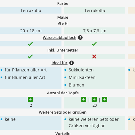
Farbe
Terrakotta
Terrakotta
Maße
Ø x H
20 x 18 cm
7,6 x 7,6 cm
Wasserablaufloch
Inkl. Untersetzer
Ideal für
•
•
•
für Pflanzen aller Art
Sukkulenten
k
•
•
für Blumen aller Art
Mini-Kakteen
•
Blumen
Anzahl der Töpfe
2
20
Weitere Sets oder Größen
•
•
•
keine
keine weiteren Sets oder
k
Größen verfügbar
Vorteile