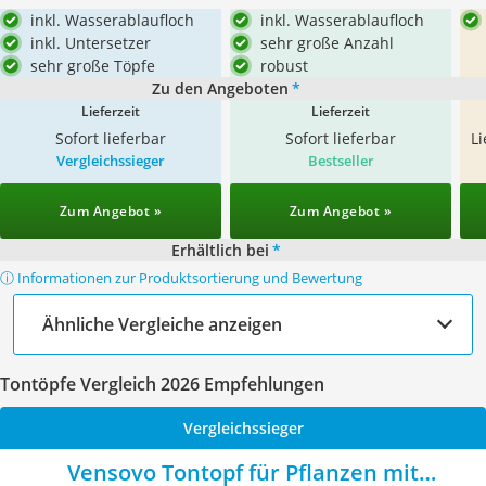
inkl. Wasserablaufloch
inkl. Wasserablaufloch
inkl. Untersetzer
sehr große Anzahl
sehr große Töpfe
robust
Zu den Angeboten
*
Lieferzeit
Lieferzeit
Sofort lieferbar
Sofort lieferbar
L
Vergleichssieger
Bestseller
Zum Angebot »
Zum Angebot »
Erhältlich bei
*
ⓘ Informationen zur Produktsortierung und Bewertung
Ähnliche Vergleiche anzeigen
Tontöpfe Vergleich 2026 Empfehlungen
Vergleichssieger
Vensovo Tontopf für Pflanzen mit