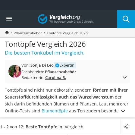
Die beliebtesten Vergleiche nach Kategorie
Vergleich
Baumarkt
Tresor feuerfest
Pflanzenzubehör
Tontöpfe Vergleich 2026
Makita-Akku-Rasenmäher
Kappsäge
Tontöpfe Vergleich 2026
Smartes Türschloss
Die besten Tonkübel im Vergleich.
Akku-Rasentrimmer
Feuchtigkeitsmessgerät
Von:
Sonja Di Leo
Expertin
Split-Klimaanlage 2 Innengeräte
Fachbereich:
Pflanzenzubehör
Pelletofen
Redakteurin:
Carolina B.
Bohrmaschine
Tiefbrunnenpumpe
Tontöpfe sind nicht nur dekorativ, sondern
fördern mit ihrer
Fliesenschneider
Sauerstoffdurchlässigkeit auch das Wurzelwachstum
der
Hochdruckreiniger
sich darin befindenden Blumen und Pflanzen. Laut mehrerer
Doppelschleifer
Online-Tests sind
Blumentöpfe
aus Ton zudem besonders
Überwachungskamera
robust.
Wählen Sie jetzt aus unserer Vergleichstabelle
Benzinrasenmäher mit Elektrostart
Tontöpfe, die
mit einem Wasserablaufloch ausgestattet sind,
1 - 2 von 12:
Beste Tontöpfe
im Vergleich
Akku-Laubsauger
um Wurzelfäule zu vermeiden
. Die meisten Töpfe gibt es in