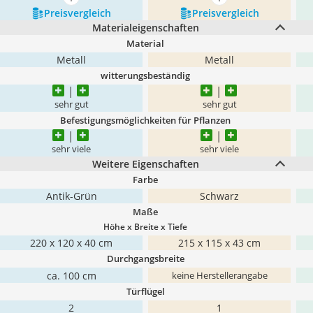
mehr anzeigen
mehr anzeigen
Preis­vergleich
Preis­vergleich
Materialeigenschaften
Material
Metall
Metall
witterungsbeständig
sehr gut
sehr gut
Befestigungsmöglichkeiten für Pflanzen
sehr viele
sehr viele
Weitere Eigenschaften
Farbe
Antik-Grün
Schwarz
Maße
Höhe x Breite x Tiefe
220 x 120 x 40 cm
215 x 115 x 43 cm
Durchgangsbreite
ca. 100 cm
keine Herstellerangabe
Türflügel
2
1