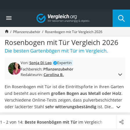
Die beliebtesten Vergleiche nach Kategorie
Vergleich
Baumarkt
Tresor feuerfest
Pflanzenzubehör
Rosenbogen mit Tür Vergleich 2026
Makita-Akku-Rasenmäher
Kappsäge
Rosenbogen mit Tür Vergleich 2026
Smartes Türschloss
Die besten Gartenbögen mit Tür im Vergleich.
Akku-Rasentrimmer
Feuchtigkeitsmessgerät
Von:
Sonja Di Leo
Expertin
Split-Klimaanlage 2 Innengeräte
Fachbereich:
Pflanzenzubehör
Pelletofen
Redakteurin:
Carolina B.
Bohrmaschine
Tiefbrunnenpumpe
Ein Rosenbogen mit Tür ist die Eintrittspforte in Ihren Garten
Fliesenschneider
und besteht aus einem
großen Bogen aus Metall oder Holz
.
Hochdruckreiniger
Verschiedene Online-Tests zeigen, dass pulverbeschichteter
Doppelschleifer
oder lackierter Stahl
sehr witterungsbeständig
ist. Die
Überwachungskamera
Gartenpforte schließt mit einer ein- oder zweiflügeligen Tür.
Benzinrasenmäher mit Elektrostart
An den Seiten finden sich häufig Abstellmöglichkeiten für
1 - 2 von 14:
Beste Rosenbögen mit Tür
im Vergleich
Akku-Laubsauger
Pflanzen oder eine Sitzbank. Die Auswahl an Rosenbögen in