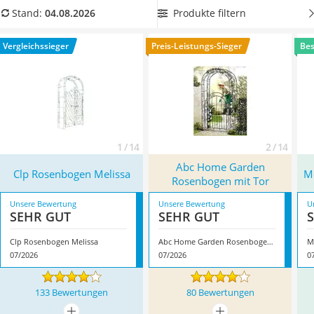
Löschdecke
schlichtem Design oder mit reichen Verzierungen ist groß.
Produkte filtern
Stand:
04.08.2026
Multimeter
Kaufen Sie einen Rosenbogen mit einer Tür, die
breit genug
Winterharte Palmen
ist, um mit einer Schubkarre durchzufahren. Eine
Vergleichssieger
Preis-Leistungs-Sieger
Bes
Gasdurchlauferhitzer
Bepflanzung mit
Rosen oder Clematis
lässt den Bogen nach
Service
kurzer Zeit natürlich einwachsen. Überzeugt hat uns hier im
August 2026 besonders das Modell
Clp Rosenbogen Melissa
*
mit seinen Eigenschaften.
1 / 14
2 / 14
Abc Home Garden
Clp Rosenbogen Melissa
M
Rosenbogen mit Tor
Unsere Bewertung
Unsere Bewertung
U
SEHR GUT
SEHR GUT
Clp Rosenbogen Melissa
Abc Home Garden Rosenbogen mit Tor
M
07/2026
07/2026
0
133 Bewertungen
80 Bewertungen