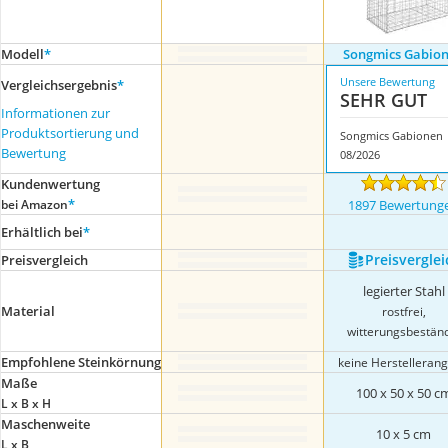
Modell
*
Songmics Gabio
Unsere Bewertung
Vergleichsergebnis
*
SEHR GUT
Informationen zur
Produktsortierung und
Songmics Gabionen
Bewertung
08/2026
Kundenwertung
*
bei Amazon
1897 Bewertung
Erhältlich bei
*
Preis­verglei
Preis­vergleich
legierter Stahl
Material
rostfrei,
witterungsbestän
Empfohlene Steinkörnung
keine Herstelleran
Maße
100 x 50 x 50 c
L x B x H
Maschenweite
10 x 5 cm
L x B