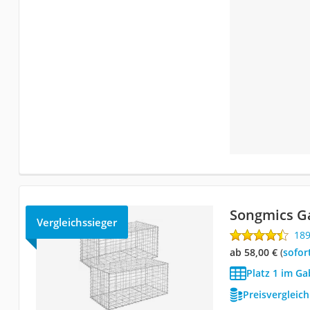
Songmics G
Vergleichssieger
18
ab 58,00 €
(
Sofor
Platz 1 im Ga
Preisvergleic