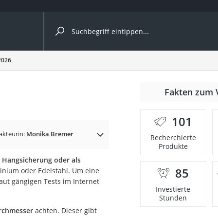
ergleiche nach Kategorie
2026
nmäher
Fakten zum 
s
101
er
akteurin:
Monika Bremer
Recherchierte
Produkte
gerät
r Hangsicherung oder als
2 Innengeräte
85
minium oder Edelstahl. Um eine
aut gängigen Tests im Internet
Investierte
Stunden
e
rchmesser
achten. Dieser gibt