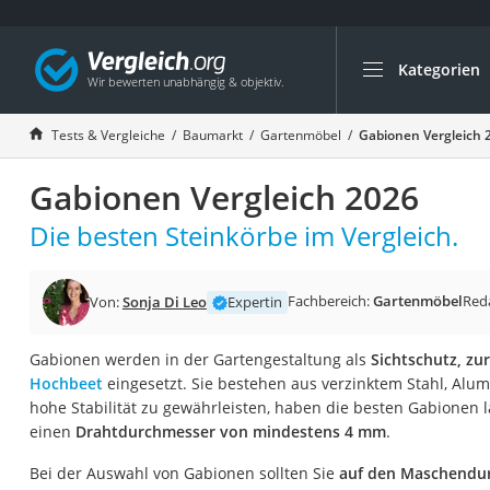
Kategorien
Die beliebtesten V
Baumarkt
Tests & Vergleiche
Baumarkt
Gartenmöbel
Gabionen Vergleich 
Tresor feuerfest
Gabionen Vergleich 2026
Makita-Akku-Rase
Kappsäge
Die besten Steinkörbe im Vergleich.
Smartes Türschlos
Akku-Rasentrimm
Fachbereich:
Gartenmöbel
Red
Von:
Sonja Di Leo
Expertin
Feuchtigkeitsmess
Gabionen werden in der Gartengestaltung als
Sichtschutz, zu
Split-Klimaanlage 
Hochbeet
eingesetzt. Sie bestehen aus verzinktem Stahl, Alu
Pelletofen
hohe Stabilität zu gewährleisten, haben die besten Gabionen l
einen
Drahtdurchmesser von mindestens 4 mm
.
Bohrmaschine
Tiefbrunnenpump
Bei der Auswahl von Gabionen sollten Sie
auf den Maschendu