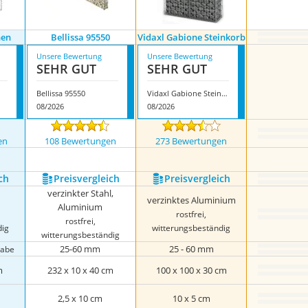
nen
Bellissa 95550
Vidaxl Gabione Steinkorb
Unsere Bewertung
Unsere Bewertung
SEHR GUT
SEHR GUT
Bellissa 95550
Vidaxl Gabione Steinkorb
08/2026
08/2026
en
108 Bewertungen
273 Bewertungen
ch
Preis­vergleich
Preis­vergleich
verzinkter Stahl,
verzinktes Aluminium
Aluminium
rostfrei,
rostfrei,
dig
witterungsbeständig
witterungsbeständig
25-60 mm
25 - 60 mm
gabe
m
232 x 10 x 40 cm
100 x 100 x 30 cm
2,5 x 10 cm
10 x 5 cm