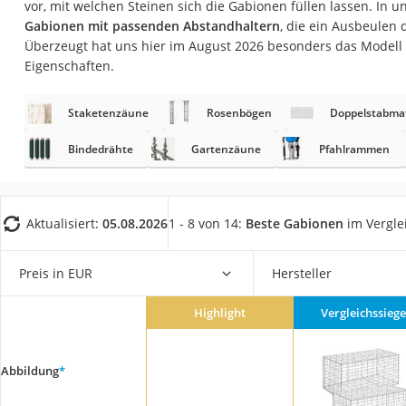
vor, mit welchen Steinen sich die Gabionen füllen lassen. In u
Fliesenschneider
Gabionen mit passenden Abstandhaltern
, die ein Ausbeulen
Hochdruckreinige
Überzeugt hat uns hier im August 2026 besonders das Modell
Eigenschaften.
Doppelschleifer
Überwachungska
Staketenzäune
Rosenbögen
Doppelstabma
Benzinrasenmäher 
Bindedrähte
Gartenzäune
Pfahlrammen
Akku-Laubsauger
Löschdecke
Multimeter
Aktualisiert:
05.08.2026
1 - 8 von 14:
Beste Gabionen
im Vergle
Winterharte Palm
Preis in EUR
Hersteller
Gasdurchlauferhit
Service
Highlight
Vergleichssiege
Abbildung
*