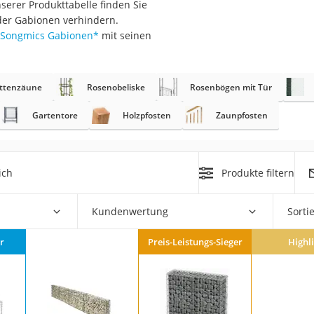
nserer Produkttabelle finden Sie
 der Gabionen verhindern.
r
Songmics Gabionen
*
mit seinen
mera
ttenzäune
Rosenobeliske
Rosenbögen mit Tür
mit Elektrostart
Gartentore
Holzpfosten
Zaunpfosten
ich
Produkte filtern
en
zer
Kundenwertung
Sorti
r
Preis-Leistungs-Sieger
Highl