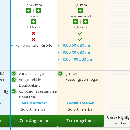
2,5/2 mm
3,5 mm
hoch
ausreichend
0.09 m3
0,92 m3
•
•
keine weiteren Größen
100 x 50 x 30 cm
•
100 x 80 x 30 cm
•
150 x 100 x 30 cm
ität
variable Länge
großes
Fassungsvermögen
eren
hergestellt in
Deutschland
korrosionsbeständige
ändig
s Material
n
Details ansehen
Details ansehen
r
Sofort lieferbar
Sofort lieferbar
Unser Highli
»
Zum Angebot »
Zum Angebot »
wird ermit