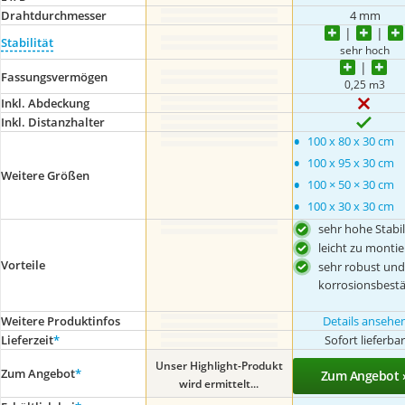
Drahtdurchmesser
4 mm
Stabilität
sehr hoch
Fassungsvermögen
0,25 m3
Inkl. Abdeckung
Inkl. Distanzhalter
•
100 x 80 x 30 cm
•
100 x 95 x 30 cm
Weitere Größen
•
100 × 50 × 30 cm
•
100 x 30 x 30 cm
sehr hohe Stabil
leicht zu monti
Vorteile
sehr robust und
korrosionsbest
Weitere Produktinfos
Details ansehe
Lieferzeit
*
Sofort lieferba
Unser Highlight-Produkt
Zum Angebot
*
Zum Angebot 
wird ermittelt...