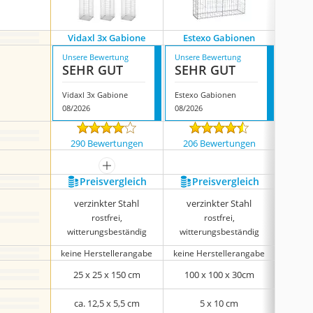
Vidaxl 3x Gabione
Estexo Gabionen
Estexo 
Unsere Bewertung
Unsere Bewertung
Unsere
SEHR GUT
SEHR GUT
SEH
Vidaxl 3x Gabione
Estexo Gabionen
08/2026
08/2026
08/202
290 Bewertungen
206 Bewertungen
25 
mehr anzeigen
Preis­vergleich
Preis­vergleich
P
verzinkter Stahl
verzinkter Stahl
WPC, 
rostfrei,
rostfrei,
witterungsbeständig
witterungsbeständig
witt
ü
keine Herstellerangabe
keine Herstellerangabe
25 x 25 x 150 cm
100 x 100 x 30cm
100
ca. 12,5 x 5,5 cm
5 x 10 cm