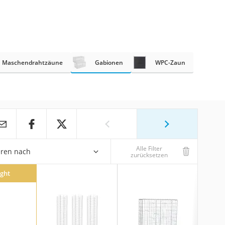
Maschendrahtzäune
Gabionen
WPC-Zaun
Alle Filter
eren nach
zurücksetzen
ight