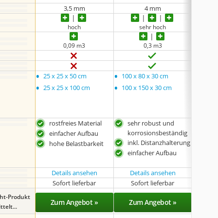
3,5 mm
4 mm
hoch
sehr hoch
0,09 m3
0,3 m3
•
•
•
25 x 25 x 50 cm
100 x 80 x 30 cm
keine
•
•
25 x 25 x 100 cm
100 x 150 x 30 cm
rostfreies Material
sehr robust und
hohe
korrosionsbeständig
einfacher Aufbau
ink
inkl. Distanzhalterung
hohe Belastbarkeit
kan
einfacher Aufbau
ver
Details ansehen
Details ansehen
Det
Sofort lieferbar
Sofort lieferbar
Sof
ght-Produkt
Zum Angebot »
Zum Angebot »
Zu
telt...