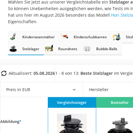
Wählen Sie jetzt aus unserer Vergleichstabelle ein
Stelzlager 
Fliesenschneider
So können Unebenheiten ausgeglichen werden, wie Tests im I
Hochdruckreinige
hat uns hier im August 2026 besonders das Modell
Hori Stelz
Eigenschaften.
Doppelschleifer
Überwachungska
Kinderrasenmäher
Kinderschubkarren
Sit
Benzinrasenmäher 
Stelzlager
Roundnets
Bubble-Balls
Akku-Laubsauger
Löschdecke
Multimeter
Aktualisiert:
05.08.2026
1 - 8 von 13:
Beste Stelzlager
im Vergle
Winterharte Palm
Preis in EUR
Hersteller
Gasdurchlauferhit
Service
Vergleichssieger
Bestseller
Abbildung
*