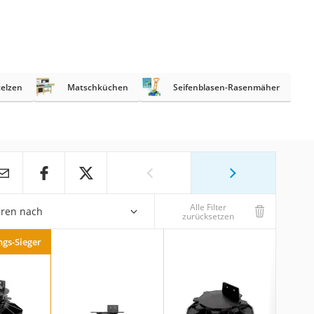
elzen
Matschküchen
Seifenblasen-Rasenmäher
Alle Filter
eren nach
zurücksetzen
ngs-Sieger