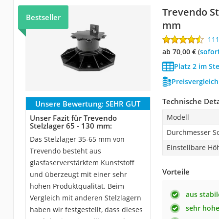
Trevendo Ste
Bestseller
mm
11
ab 70,00 €
(
Sofor
Platz 2 im St
Preisvergleic
Technische Deta
Unsere Bewertung:
SEHR GUT
Modell
Unser Fazit für Trevendo
Stelzlager 65 - 130 mm:
Durchmesser So
Das Stelzlager 35-65 mm von
Einstellbare Hö
Trevendo besteht aus
glasfaserverstärktem Kunststoff
Vorteile
und überzeugt mit einer sehr
hohen Produktqualität. Beim
aus stabi
Vergleich mit anderen Stelzlagern
sehr hohe
haben wir festgestellt, dass dieses