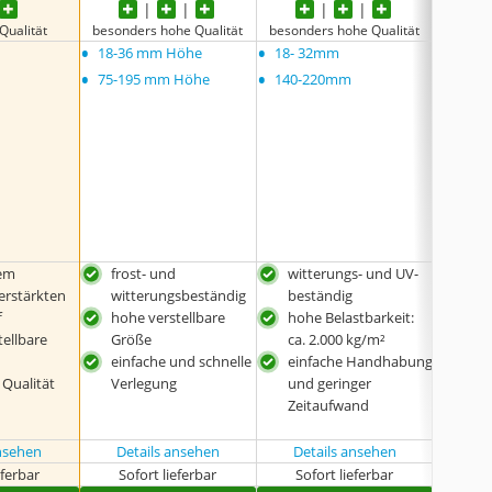
Qualität
besonders hohe Qualität
besonders hohe Qualität
besond
•
•
•
18-36 mm Höhe
18- 32mm
30-60
•
•
•
75-195 mm Höhe
140-220mm
60-14
•
60-14
lem
frost- und
witterungs- und UV-
wit
erstärkten
witterungsbeständig
beständig
s Ma
f
hohe verstellbare
hohe Belastbarkeit:
bes
tellbare
Größe
ca. 2.000 kg/m²
Trag
einfache und schnelle
einfache Handhabung
kg
 Qualität
Verlegung
und geringer
gute
Zeitaufwand
ansehen
Details ansehen
Details ansehen
Det
eferbar
Sofort lieferbar
Sofort lieferbar
Sof