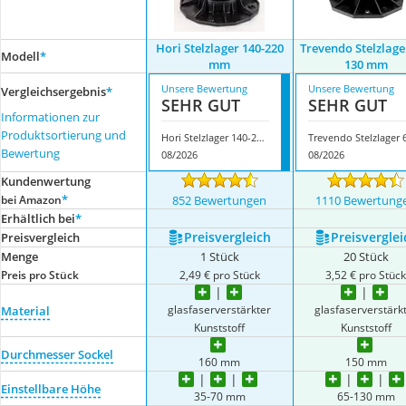
Hori Stelzlager 140-220
Trevendo Stelzlager
Modell
*
mm
130 mm
Unsere Bewertung
Unsere Bewertung
Vergleichsergebnis
*
SEHR GUT
SEHR GUT
Informationen zur
Produktsortierung und
Hori Stelzlager 140-220 mm
Bewertung
08/2026
08/2026
Kundenwertung
*
bei Amazon
852 Bewertungen
1110 Bewertung
Erhältlich bei
*
Preis­vergleich
Preis­verglei
Preis­vergleich
Menge
1 Stück
20 Stück
Preis pro Stück
2,49 € pro Stück
3,52 € pro Stüc
glasfaserverstärkter
glasfaserverstärk
Material
Kunststoff
Kunststoff
Durchmesser Sockel
160 mm
150 mm
Einstellbare Höhe
35-70 mm
65-130 mm