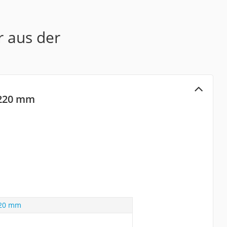
r aus der
-220 mm
220 mm