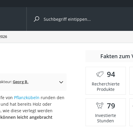
ergleiche nach Kategorie
 2026
nmäher
Fakten zum 
s
94
er
akteur:
Georg B.
Recherchierte
Produkte
gerät
lfe von
Pflanzkübeln
runden den
2 Innengeräte
79
und hat bereits Holz oder
, wie diese verlegt werden
Investierte
d können leicht angebracht
Stunden
e