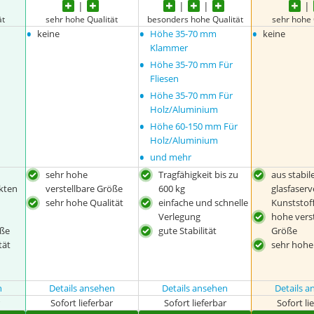
ät
sehr hohe Qualität
besonders hohe Qualität
sehr hohe 
•
•
•
keine
Höhe 35-70 mm
keine
Klammer
•
Höhe 35-70 mm Für
Fliesen
•
Höhe 35-70 mm Für
Holz/Aluminium
•
Höhe 60-150 mm Für
Holz/Aluminium
•
und mehr
sehr hohe
Tragfähigkeit bis zu
aus stabi
rkten
verstellbare Größe
600 kg
glasfaserv
sehr hohe Qualität
einfache und schnelle
Kunststof
Verlegung
hohe vers
öße
gute Stabilität
Größe
tät
sehr hohe
n
Details ansehen
Details ansehen
Details 
r
Sofort lieferbar
Sofort lieferbar
Sofort li