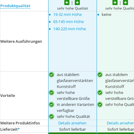
Produktqualität
sehr hohe Qualität
sehr hohe Qualit
•
•
19-32 mm Höhe
keine
•
65-145 mm Höhe
•
140-220 mm Höhe
Weitere Ausführungen
aus stabilem
aus stabilem
glasfaserverstärkten
glasfaserverstä
Kunststoff
Kunststoff
sehr hohe
sehr hohe
Vorteile
verstellbare Größe
verstellbare Gr
in anderen Varianten
sehr hohe Quali
verfügbar
sehr hohe Qualität
Weitere Produktinfos
Details ansehen
Details ansehe
Lieferzeit
*
Sofort lieferbar
Sofort lieferba