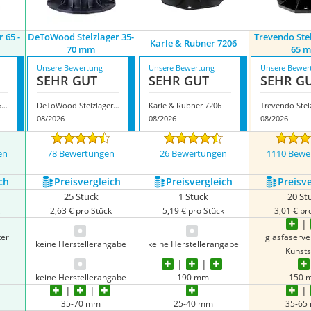
 65 -
DeToWood Stelzlager 35-
Trevendo Stel
Karle & Rubner 7206
70 mm
65 
Unsere Bewertung
Unsere Bewertung
Unsere Bewer
SEHR GUT
SEHR GUT
SEHR G
Trevendo Stelzlager 65 - 130 mm
DeToWood Stelzlager 35-70 mm
Karle & Rubner 7206
08/2026
08/2026
08/2026
en
78 Bewertungen
26 Bewertungen
1110 Bewe
ch
Preis­vergleich
Preis­vergleich
Preis­v
25 Stück
1 Stück
20 St
k
2,63 € pro Stück
5,19 € pro Stück
3,01 € pr
ter
glasfaserve
keine Herstellerangabe
keine Herstellerangabe
Kunsts
keine Herstellerangabe
190 mm
150 
35-70 mm
25-40 mm
35-65