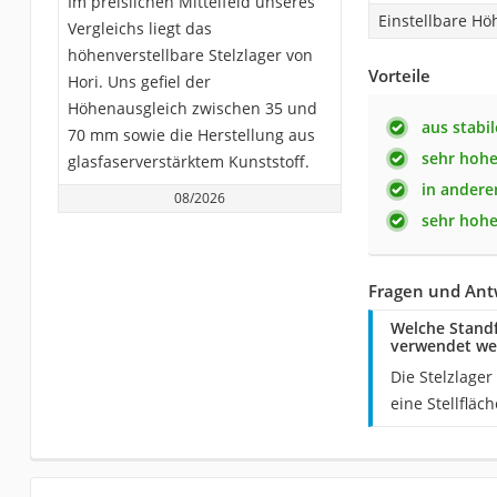
Im preislichen Mittelfeld unseres
Einstellbare Hö
Vergleichs liegt das
höhenverstellbare Stelzlager von
Vorteile
Hori. Uns gefiel der
Höhenausgleich zwischen 35 und
aus stabi
70 mm sowie die Herstellung aus
sehr hohe
glasfaserverstärktem Kunststoff.
in andere
08/2026
sehr hohe
Fragen und Ant
Welche Standf
verwendet we
Die Stelzlage
eine Stellfläc