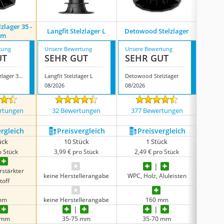
zlager 35 -
Langfit Stelzlager L
Detowood Stelzlager
Naizy
mm
tung
Unsere Bewertung
Unsere Bewertung
Unsere
UT
SEHR GUT
SEHR GUT
GUT
Trevendo Stelzlager 35 - 65 mm
Langfit Stelzlager L
Detowood Stelzlager
Naizy 
08/2026
08/2026
08/202
rtungen
32 Bewertungen
377 Bewertungen
76 
ergleich
Preis­vergleich
Preis­vergleich
P
ück
10 Stück
1 Stück
o Stück
3,99 € pro Stück
2,49 € pro Stück
2,4
rstärkter
keine Herstellerangabe
WPC, Holz, Aluleisten
recyc
toff
mm
keine Herstellerangabe
160 mm
 mm
35-75 mm
35-70 mm