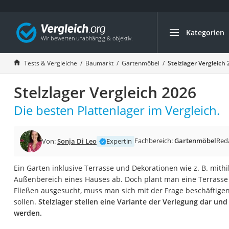
Kategorien
Die beliebtesten V
Baumarkt
Tests & Vergleiche
Baumarkt
Gartenmöbel
Stelzlager Vergleich
Tresor feuerfest
Stelzlager Vergleich 2026
Makita-Akku-Rase
Kappsäge
Die besten Plattenlager im Vergleich.
Smartes Türschlos
Akku-Rasentrimm
Fachbereich:
Gartenmöbel
Red
Von:
Sonja Di Leo
Expertin
Feuchtigkeitsmess
Ein Garten inklusive Terrasse und Dekorationen wie z. B. mithi
Split-Klimaanlage 
Außenbereich eines Hauses ab. Doch plant man eine Terrasse 
Pelletofen
Fließen ausgesucht, muss man sich mit der Frage beschäftigen
sollen.
Stelzlager stellen eine Variante der Verlegung dar un
Bohrmaschine
werden.
Tiefbrunnenpump