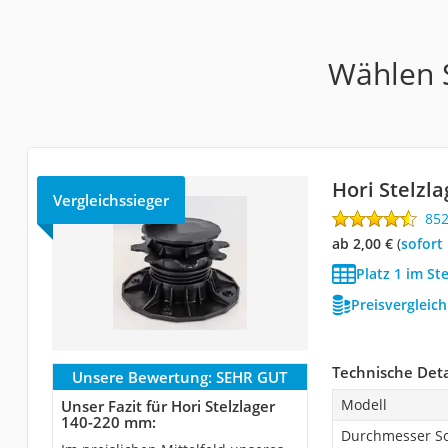
Wählen S
Hori Stelzl
Vergleichssieger
85
ab 2,00 €
(
Sofort
Platz 1 im St
Preisvergleic
Technische Deta
Unsere Bewertung:
SEHR GUT
Modell
Unser Fazit für Hori Stelzlager
140-220 mm:
Durchmesser So