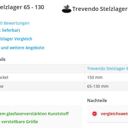
lzlager 65 - 130
Trevendo Stelzlager
10 Bewertungen
t lieferbar
)
elzlager Vergleich
h und weitere Angebote
ils
Trevendo Stelzlager 
ckel
150 mm
he
65-130 mm
Nachteile
lem glasfaserverstärkten Kunststoff
vergleichswei
 verstellbare Größe