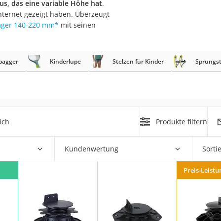
aus, das eine variable Höhe hat
.
nternet gezeigt haben. Überzeugt
r
lager 140-220 mm
*
mit seinen
mera
zbagger
Kinderlupe
Stelzen für Kinder
Sprungst
mit Elektrostart
ich
Produkte filtern
en
zer
Kundenwertung
Sorti
Preis-Leistu