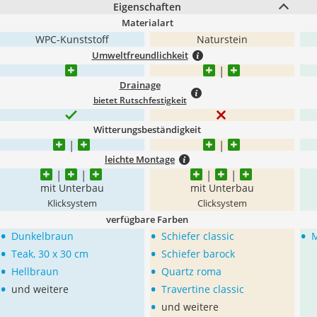
Eigenschaften
Materialart
WPC-Kunststoff
Naturstein
Umweltfreundlichkeit
Drainage
bietet Rutschfestigkeit
Witterungsbeständigkeit
leichte Montage
mit Unterbau
mit Unterbau
Klicksystem
Clicksystem
verfügbare Farben
•
•
•
Dunkelbraun
Schiefer classic
M
•
•
Teak, 30 x 30 cm
Schiefer barock
•
•
Hellbraun
Quartz roma
•
•
und weitere
Travertine classic
•
und weitere