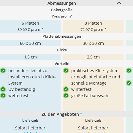
Abmessungen
Paketgröße
Preis pro m²
6 Platten
8 Platten
39,69 € pro m²
72,07 € pro m²
Plattenabmessungen
60 x 30 cm
30 x 30 cm
Dicke
1,5 cm
2,5 cm
Vorteile
besonders leicht zu
praktisches Klicksystem
installieren durch Klick-
ermöglicht einfache und
System
schnelle Montage
UV-beständig
winterfest
wetterfest
große Farbauswahl
Zu den Angeboten
*
Lieferzeit
Lieferzeit
Sofort lieferbar
Sofort lieferbar