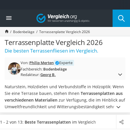
Die beliebtesten Vergleiche nach Kategorie
Vergleich
Baumarkt
Tresor feuerfest
Bodenbeläge
Terrassenplatte Vergleich 2026
Makita-Akku-Rasenmäher
Kappsäge
Terrassenplatte Vergleich 2026
Smartes Türschloss
Die besten Terrassenfliesen im Vergleich.
Akku-Rasentrimmer
Feuchtigkeitsmessgerät
Von:
Philip Merten
Experte
Split-Klimaanlage 2 Innengeräte
Fachbereich:
Bodenbeläge
Pelletofen
Redakteur:
Georg B.
Bohrmaschine
Tiefbrunnenpumpe
Naturstein, Holzdielen und Verbundstoffe in Holzoptik: Wenn
Fliesenschneider
Sie eine Terrasse bauen, stehen Ihnen
Terrassenplatten aus
Hochdruckreiniger
verschiedenen Materialien
zur Verfügung, die im Hinblick auf
Doppelschleifer
Umweltfreundlichkeit und Witterungsbeständigkeit sehr
Überwachungskamera
unterschiedliche Eigenschaften aufweisen.
Egal, ob Sie sich
Benzinrasenmäher mit Elektrostart
dabei für Holz, Stein oder Kunststoff entscheiden, steht in
1 - 2 von 13:
Beste Terrassenplatten
im Vergleich
Akku-Laubsauger
den meisten Fällen eine große Auswahl verschiedener Farben