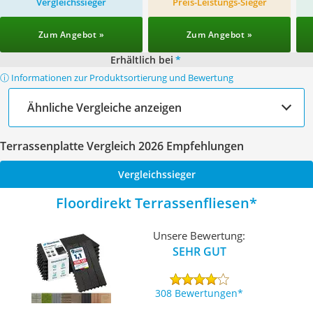
Vergleichssieger
Preis-Leistungs-Sieger
Zum Angebot »
Zum Angebot »
Erhältlich bei
*
ⓘ Informationen zur Produktsortierung und Bewertung
Ähnliche Vergleiche anzeigen
Terrassenplatte Vergleich 2026 Empfehlungen
Vergleichssieger
Floordirekt Terrassenfliesen
Unsere Bewertung:
SEHR GUT
308 Bewertungen