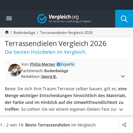
Die beliebtesten Vergleiche nach Kategorie
Vergleich
Baumarkt
Tresor feuerfest
Bodenbeläge
Terrassendielen Vergleich 2026
Makita-Akku-Rasenmäher
Kappsäge
Terrassendielen Vergleich 2026
Smartes Türschloss
Die besten Holzdielen im Vergleich.
Akku-Rasentrimmer
Feuchtigkeitsmessgerät
Von:
Philip Merten
Experte
Split-Klimaanlage 2 Innengeräte
Fachbereich:
Bodenbeläge
Pelletofen
Redakteur:
Georg B.
Bohrmaschine
Tiefbrunnenpumpe
Bevor Sie sich Ihre Traum-Terrasse selber bauen, gilt es,
eine
Fliesenschneider
Menge wichtiger Entscheidungen hinsichtlich des Materials,
Hochdruckreiniger
der Farbe und im Hinblick auf die Umweltfreundlichkeit zu
Doppelschleifer
treffen.
So sollten Sie vor einem eigenen Dielen-Test zum
Überwachungskamera
Beispiel wissen, ob Sie für kleine Terrassenflächen lieber
Benzinrasenmäher mit Elektrostart
Dielenfliesen oder doch klassische Dielenbretter verwenden
1 - 2 von 14:
Beste Terrassendielen
im Vergleich
Akku-Laubsauger
wollen.
Wählen Sie jetzt aus einer breiten Auswahl von