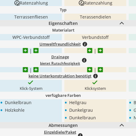
Ratenzahlung
Ratenzahlung
Typ
Terrassenfliesen
Terassendielen
Eigenschaften
Materialart
WPC-Verbundstoff
Verbundstoff
Umweltfreundlichkeit
Drainage
bietet Rutschfestigkeit
keine Unterkonstruktion benötigt
Klick-System
Klicksystem
verfügbare Farben
•
•
•
Dunkelbraun
Hellgrau
•
•
•
Holzkohle
Dunkelgrau
•
•
Dunkelbraun
N
Abmessungen
Einzeldiele/Paket