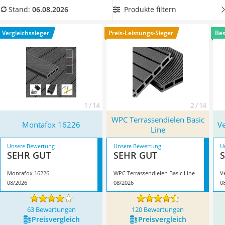
Löschdecke
Terrassendielen Ihren Favoriten und bauen Sie Ihre eigene
Produkte filtern
Stand:
06.08.2026
Multimeter
Terrasse. Überzeugt hat uns hier im August 2026 besonders
Winterharte Palmen
das Modell
Montafox 16226
*
mit seinen Eigenschaften.
Vergleichssieger
Preis-Leistungs-Sieger
Bes
Gasdurchlauferhitzer
Service
1 / 14
2 / 14
WPC Terrassendielen Basic
Montafox 16226
Ve
Line
Unsere Bewertung
Unsere Bewertung
U
SEHR GUT
SEHR GUT
Montafox 16226
WPC Terrassendielen Basic Line
V
08/2026
08/2026
0
63 Bewertungen
120 Bewertungen
Preis­vergleich
Preis­vergleich