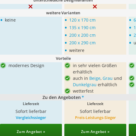
unterschiedliche Designvarianten
weitere Varianten
•
•
•
keine
120 x 170 cm
6
•
•
135 x 190 cm
1
•
•
200 x 200 cm
2
•
•
200 x 290 cm
u
•
weitere
Vorteile
modernes Design
in sehr vielen Größen
erhältlich
auch in
Beige
,
Grau
und
Dunkelgrau
erhältlich
wetterfest
Zu den Angeboten
*
Lieferzeit
Lieferzeit
Sofort lieferbar
Sofort lieferbar
Vergleichssieger
Preis-Leistungs-Sieger
Zum Angebot »
Zum Angebot »