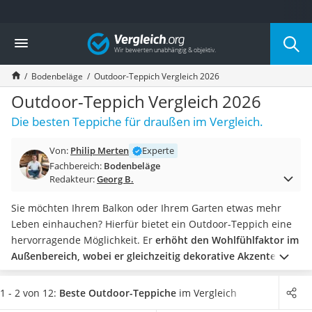
Die beliebtesten Vergleiche nach Kategorie
Vergleich
Baumarkt
Tresor feuerfest
Bodenbeläge
Outdoor-Teppich Vergleich 2026
Makita-Akku-Rasenmäher
Kappsäge
Outdoor-Teppich Vergleich 2026
Smartes Türschloss
Die besten Teppiche für draußen im Vergleich.
Akku-Rasentrimmer
Feuchtigkeitsmessgerät
Von:
Philip Merten
Experte
Split-Klimaanlage 2 Innengeräte
Fachbereich:
Bodenbeläge
Pelletofen
Redakteur:
Georg B.
Bohrmaschine
Tiefbrunnenpumpe
Sie möchten Ihrem Balkon oder Ihrem Garten etwas mehr
Fliesenschneider
Leben einhauchen? Hierfür bietet ein Outdoor-Teppich eine
Hochdruckreiniger
hervorragende Möglichkeit. Er
erhöht den Wohlfühlfaktor im
Doppelschleifer
Außenbereich, wobei er gleichzeitig dekorative Akzente
Überwachungskamera
setzt
.
Diverse Tests im Internet zeigen: Outdoor-Teppiche
Benzinrasenmäher mit Elektrostart
sind besonders pflegeleicht und können abgesaugt,
1 - 2 von 12:
Beste Outdoor-Teppiche
im Vergleich
Akku-Laubsauger
abgeklopft oder je nach Beschaffenheit sogar feucht