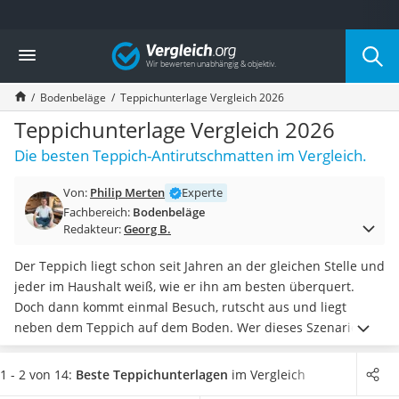
Die beliebtesten Vergleiche nach Kategorie
Vergleich
Baumarkt
Tresor feuerfest
Bodenbeläge
Teppichunterlage Vergleich 2026
Makita-Akku-Rasenmäher
Kappsäge
Teppichunterlage Vergleich 2026
Smartes Türschloss
Die besten Teppich-Antirutschmatten im Vergleich.
Akku-Rasentrimmer
Feuchtigkeitsmessgerät
Von:
Philip Merten
Experte
Split-Klimaanlage 2 Innengeräte
Fachbereich:
Bodenbeläge
Pelletofen
Redakteur:
Georg B.
Bohrmaschine
Tiefbrunnenpumpe
Der Teppich liegt schon seit Jahren an der gleichen Stelle und
Fliesenschneider
jeder im Haushalt weiß, wie er ihn am besten überquert.
Hochdruckreiniger
Doch dann kommt einmal Besuch, rutscht aus und liegt
Doppelschleifer
neben dem Teppich auf dem Boden.
Wer dieses Szenario
Überwachungskamera
nicht erleben will, der braucht eine effektive
Benzinrasenmäher mit Elektrostart
Teppichunterlage.
Teppichunterlagen schützen nicht nur vor
1 - 2 von 14:
Beste Teppichunterlagen
im Vergleich
Akku-Laubsauger
dem Ausrutschen, sie schonen zudem Boden und Teppich,