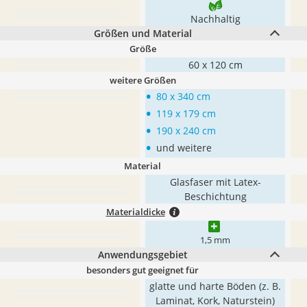
Nachhaltig
Größen und Material
Größe
60 x 120 cm
weitere Größen
•
80 x 340 cm
•
119 x 179 cm
•
190 x 240 cm
•
und weitere
Material
Glasfaser mit Latex-
Beschichtung
Materialdicke
1,5 mm
Anwendungsgebiet
besonders gut geeignet für
glatte und harte Böden (z. B.
Laminat, Kork, Naturstein)