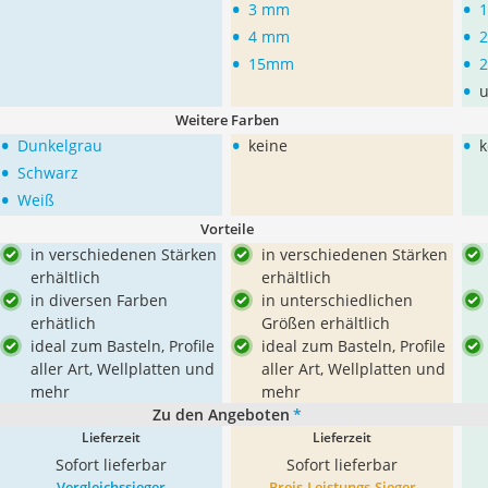
•
•
3 mm
•
•
4 mm
•
•
15mm
•
u
Weitere Farben
•
•
•
Dunkelgrau
keine
k
•
Schwarz
•
Weiß
Vorteile
in verschiedenen Stärken
in verschiedenen Stärken
erhältlich
erhältlich
in diversen Farben
in unterschiedlichen
erhätlich
Größen erhältlich
ideal zum Basteln, Profile
ideal zum Basteln, Profile
aller Art, Wellplatten und
aller Art, Wellplatten und
mehr
mehr
Zu den Angeboten
*
Lieferzeit
Lieferzeit
Sofort lieferbar
Sofort lieferbar
Vergleichssieger
Preis-Leistungs-Sieger