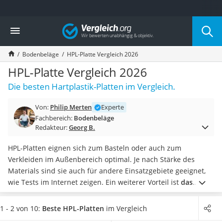
Die beliebtesten Vergleiche nach Kategorie
Vergleich
Baumarkt
Tresor feuerfest
Bodenbeläge
HPL-Platte Vergleich 2026
Makita-Akku-Rasenmäher
Kappsäge
HPL-Platte Vergleich 2026
Smartes Türschloss
Die besten Hartplastik-Platten im Vergleich.
Akku-Rasentrimmer
Feuchtigkeitsmessgerät
Von:
Philip Merten
Experte
Split-Klimaanlage 2 Innengeräte
Fachbereich:
Bodenbeläge
Pelletofen
Redakteur:
Georg B.
Bohrmaschine
Tiefbrunnenpumpe
HPL-Platten eignen sich zum Basteln oder auch zum
Fliesenschneider
Verkleiden im Außenbereich optimal. Je nach Stärke des
Hochdruckreiniger
Materials sind sie auch für andere Einsatzgebiete geeignet,
Doppelschleifer
wie Tests im Internet zeigen. Ein weiterer Vorteil ist
das
Überwachungskamera
geringe Gewicht der Platten
, sodass ein
Plattenheber
zum
Benzinrasenmäher mit Elektrostart
einfacheren Bearbeiten und Verlegen nur bedingt benötigt
1 - 2 von 10:
Beste HPL-Platten
im Vergleich
Akku-Laubsauger
wird.
Wählen Sie hetzt eine HPL-Platte aus unserer