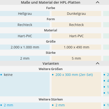
Maße und Material der HPL-Platten
Farbe
Hellgrau
Dunkelgrau
Form
Rechteck
Rechteck
Material
Hart-PVC
Hart-PVC
Größe
2.000 x 1.000 mm
1.000 x 490 mm
Stärke
2 mm
5 mm
Varianten
Weitere Größen
•
•
•
keine
200 x 300 mm (2er-Set)
2
•
4
•
1
•
1
Weitere Stärken
•
•
•
2 mm
2 mm