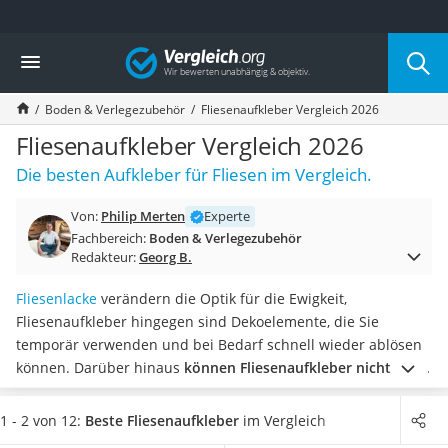
Die beliebtesten Vergleiche nach Kategorie
Vergleich
Baumarkt
Tresor feuerfest
Boden & Verlegezubehör
Fliesenaufkleber Vergleich 2026
Makita-Akku-Rasenmäher
Kappsäge
Fliesenaufkleber Vergleich 2026
Smartes Türschloss
Die besten Aufkleber für Fliesen im Vergleich.
Akku-Rasentrimmer
Feuchtigkeitsmessgerät
Von:
Philip Merten
Experte
Split-Klimaanlage 2 Innengeräte
Fachbereich:
Boden & Verlegezubehör
Pelletofen
Redakteur:
Georg B.
Bohrmaschine
Tiefbrunnenpumpe
Fliesenlacke
verändern die Optik für die Ewigkeit,
Fliesenschneider
Fliesenaufkleber hingegen sind Dekoelemente, die Sie
Hochdruckreiniger
temporär verwenden und bei Bedarf schnell wieder ablösen
Doppelschleifer
können. Darüber hinaus
können Fliesenaufkleber nicht nur
Überwachungskamera
Fliesen verschönern
. Laut diversen Tests im Internet haften
Benzinrasenmäher mit Elektrostart
Sie auch auf glatten Oberflächen und könnten Kommoden
1 - 2 von 12:
Beste Fliesenaufkleber
im Vergleich
Akku-Laubsauger
und Schränke optisch aufwerten.
Wählen Sie jetzt