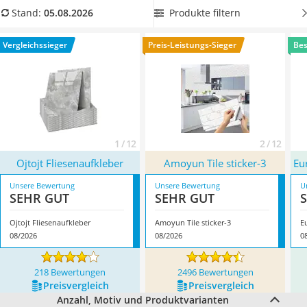
Löschdecke
Fliesenaufkleber aus unserer Vergleichstabelle,
die
Produkte filtern
Stand:
05.08.2026
Multimeter
wasserabweisend sind
. Damit sind die Fliesenaufkleber
Winterharte Palmen
besonders gut für Nassbereiche geeignet und halten selbst
Vergleichssieger
Preis-Leistungs-Sieger
Bes
Gasdurchlauferhitzer
an der Wand, die sich direkt hinter Waschbecken oder
Service
Badewanne befindet. Überzeugt hat uns hier im August 2026
besonders das Modell
Ojtojt Fliesenaufkleber
*
mit seinen
Eigenschaften.
1 / 12
2 / 12
Ojtojt Fliesenaufkleber
Amoyun Tile sticker-3
Eu
Unsere Bewertung
Unsere Bewertung
U
SEHR GUT
SEHR GUT
Ojtojt Fliesenaufkleber
Amoyun Tile sticker-3
E
08/2026
08/2026
0
218 Bewertungen
2496 Bewertungen
Preis­vergleich
Preis­vergleich
Anzahl, Motiv und Produktvarianten