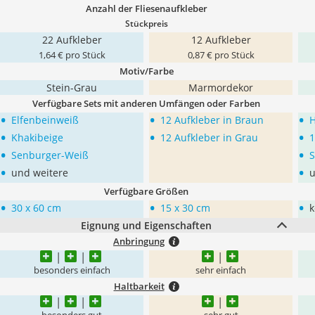
Anzahl der Fliesenaufkleber
Stückpreis
22 Aufkleber
12 Aufkleber
1,64 € pro Stück
0,87 € pro Stück
Motiv/Farbe
Stein-Grau
Marmordekor
Verfügbare Sets mit anderen Umfängen oder Farben
•
•
•
Elfenbeinweiß
12 Aufkleber in Braun
H
•
•
•
Khakibeige
12 Aufkleber in Grau
1
•
•
Senburger-Weiß
S
•
•
und weitere
u
Verfügbare Größen
•
•
•
30 x 60 cm
15 x 30 cm
k
Eignung und Eigenschaften
Anbringung
besonders einfach
sehr einfach
Haltbarkeit