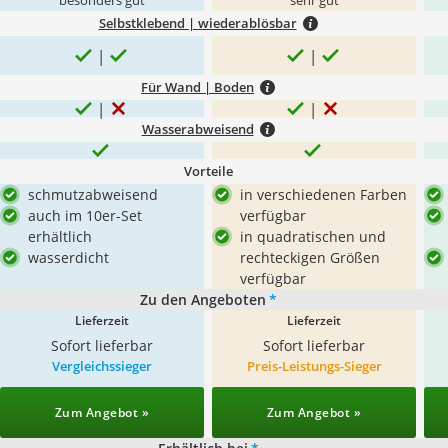
besonders gut
sehr gut
Selbstklebend | wiederablösbar
Für Wand | Boden
Wasserabweisend
Vorteile
schmutzabweisend
in verschiedenen Farben
auch im 10er-Set
verfügbar
erhältlich
in quadratischen und
wasserdicht
rechteckigen Größen
verfügbar
Zu den Angeboten
*
Lieferzeit
Lieferzeit
Sofort lieferbar
Sofort lieferbar
Vergleichssieger
Preis-Leistungs-Sieger
Zum Angebot »
Zum Angebot »