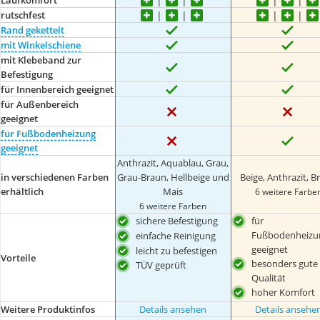
Laufkomfort
rutschfest
Rand gekettelt
mit Winkelschiene
mit Klebeband zur
Befestigung
für Innenbereich geeignet
für Außenbereich
geeignet
für Fußbodenheizung
geeignet
Anthrazit, Aquablau, Grau,
in verschiedenen Farben
Grau-Braun, Hellbeige und
Beige, Anthrazit, B
erhältlich
Mais
6 weitere Farbe
6 weitere Farben
sichere Befestigung
für
Fußbodenheizu
einfache Reinigung
geeignet
leicht zu befestigen
Vorteile
besonders gute
TÜV geprüft
Qualität
hoher Komfort
Weitere Produktinfos
Details ansehen
Details ansehe