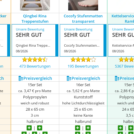
zker
Qingbei Rina
Cocofy Stufenmatten
Kettelservi
Treppenstufen
transparent
Ram
Unsere Bewertung
Unsere Bewertung
Unsere Bewer
SEHR GUT
SEHR GUT
SEHR G
Kettelservice-Metzker Astral
Qingbei Rina Treppenstufen
Cocofy Stufenmatten transparent
08/2026
08/2026
08/2026
en
473 Bewertungen
195 Bewertungen
5367 Bewe
ch
Preis­vergleich
Preis­vergleich
Preis­v
15er Set
16er Set
15er 
tte
ca. 3,47 € pro Matte
ca. 5,62 € pro Matte
ca. 2,86 € 
Polypropylen
Kunststoff
Polypro
t
weich und robust
hohe Lichtdurchlässigkeit
weich und
28 x 65 cm
25 x 65 cm
24 x 6
3 cm
keine Kante
3,5 
halbrund
halbrund
halbr