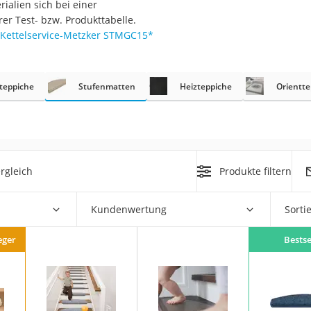
ialien sich bei einer
er Test- bzw. Produkttabelle.
r
Kettelservice-Metzker STMGC15
*
mera
teppiche
Stufenmatten
Heizteppiche
Orientte
mit Elektrostart
rgleich
Produkte filtern
en
zer
Kundenwertung
Sorti
eger
Bestse