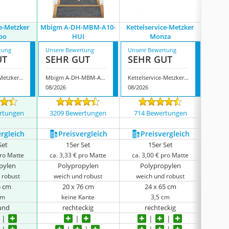
ce-Metzker
Mbigm A-DH-MBM-A10-
Kettelservice-Metzker
Kettel
bo
HUI
Monza
tung
Unsere Bewertung
Unsere Bewertung
Unsere
UT
SEHR GUT
SEHR GUT
SEH
Kettelservice-Metzker Rambo
Mbigm A-DH-MBM-A10-HUI
Kettelservice-Metzker Monza
08/2026
08/2026
08/202
rtungen
3209 Bewertungen
714 Bewertungen
3110
ergleich
Preis­vergleich
Preis­vergleich
P
Set
15er Set
15er Set
pro Matte
ca. 3,33 € pro Matte
ca. 3,00 € pro Matte
ca. 2
pylen
Polypropylen
Polypropylen
P
 robust
weich und robust
weich und robust
wei
5 cm
20 x 76 cm
24 x 65 cm
cm
keine Kante
3,5 cm
und
rechteckig
rechteckig