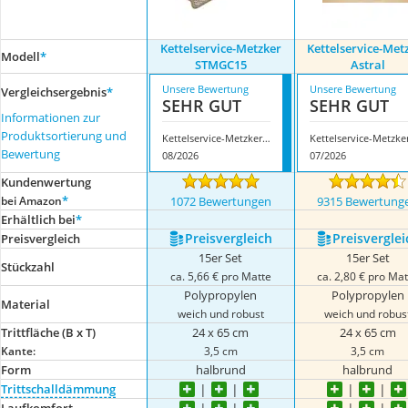
Kettelservice-Metzker
Kettelservice-Met
Modell
*
STMGC15
Astral
Unsere Bewertung
Unsere Bewertung
Vergleichsergebnis
*
SEHR GUT
SEHR GUT
Informationen zur
Produktsortierung und
Kettelservice-Metzker STMGC15
Bewertung
08/2026
07/2026
Kundenwertung
*
bei Amazon
1072 Bewertungen
9315 Bewertung
Erhältlich bei
*
Preis­vergleich
Preis­verglei
Preis­vergleich
15er Set
15er Set
Stückzahl
ca. 5,66 € pro Matte
ca. 2,80 € pro Ma
Polypropylen
Polypropylen
Material
weich und robust
weich und robus
Trittfläche (B x T)
24 x 65 cm
24 x 65 cm
Kante:
3,5 cm
3,5 cm
Form
halbrund
halbrund
Trittschalldämmung