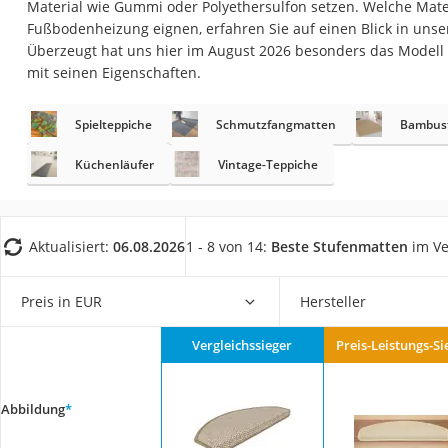
Material wie Gummi oder Polyethersulfon setzen. Welche Mater
Fliesenschneider
Fußbodenheizung eignen, erfahren Sie auf einen Blick in unser
Hochdruckreinige
Überzeugt hat uns hier im August 2026 besonders das Modell
mit seinen Eigenschaften.
Doppelschleifer
Überwachungska
Spielteppiche
Schmutzfangmatten
Bambus
Benzinrasenmäher 
Küchenläufer
Vintage-Teppiche
Akku-Laubsauger
Löschdecke
Multimeter
Aktualisiert:
06.08.2026
1 - 8 von 14:
Beste Stufenmatten
im Ve
Winterharte Palm
Preis in EUR
Hersteller
Gasdurchlauferhit
Service
Vergleichssieger
Preis-Leistungs-Si
Abbildung
*