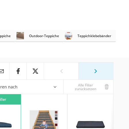
ppiche
Outdoor-Teppiche
Teppichklebebänder
Alle Filter
eren nach
zurücksetzen
ller