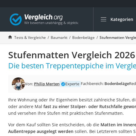
Kategorien
Die beliebtesten V
Baumarkt
Tests & Vergleiche
Baumarkt
Bodenbeläge
Stufenmatten Vergle
Tresor feuerfest
Stufenmatten Vergleich 2026
Makita-Akku-Rase
Kappsäge
Die besten Treppenteppiche im Vergle
Smartes Türschlos
Akku-Rasentrimm
Fachbereich:
Bodenbeläge
Red
Von:
Philip Merten
Experte
Feuchtigkeitsmess
Ihre Wohnung oder Ihr Eigenheim besitzt zahlreiche Stufen, di
Split-Klimaanlage 
oder andere Mal
fast zu einer Stolper- oder Rutschfalle gewo
Pelletofen
und versehen Ihre Stufen mit praktischen Stufenmatten.
Bohrmaschine
Vor dem Kauf sollten Sie entscheiden, ob die
Matten im Innere
Tiefbrunnenpump
Außentreppe ausgelegt werden
sollen. Bei Letzterem sollten 