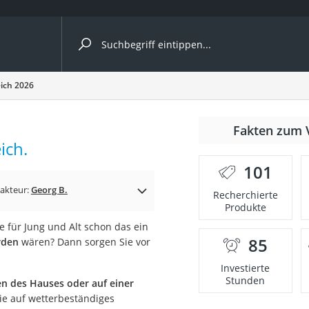
ergleiche nach Kategorie
ich 2026
nmäher
Fakten zum 
ich.
s
101
er
akteur:
Georg B.
Recherchierte
Produkte
gerät
e für Jung und Alt schon das ein
2 Innengeräte
85
rden
wären? Dann sorgen Sie vor
Investierte
Stunden
n des Hauses oder auf einer
e
Sie auf wetterbeständiges