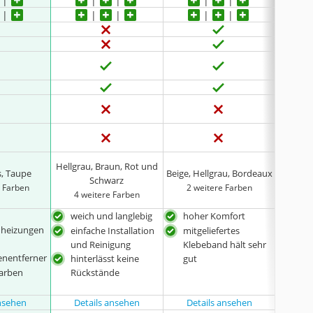
Hellgrau, Braun, Rot und
s, Taupe
Beige, Hellgrau, Bordeaux
Beig
Schwarz
e Farben
2 weitere Farben
10 
4 weitere Farben
weich und langlebig
hoher Komfort
gewä
heizungen
sich
einfache Installation
mitgeliefertes
leic
und Reinigung
Klebeband hält sehr
kenentferner
hinterlässt keine
gut
seh
Farben
Rückstände
ansehen
Details ansehen
Details ansehen
Det