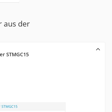
r aus der
ker STMGC15
er STMGC15