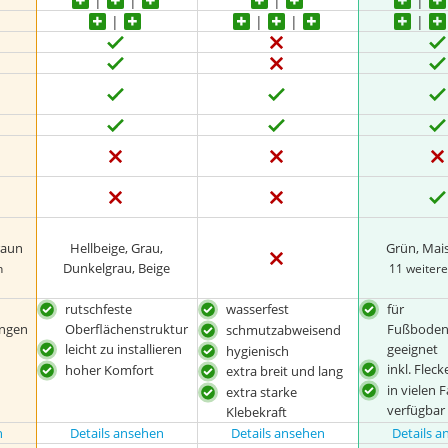
raun
Hellbeige, Grau,
Grün, Mai
Dunkelgrau, Beige
n
11 weiter
rutschfeste
wasserfest
für
ngen
Oberflächenstruktur
Fußboden
schmutzabweisend
leicht zu installieren
geeignet
hygienisch
inkl. Flec
hoher Komfort
extra breit und lang
in vielen 
extra starke
verfügbar
Klebekraft
n
Details ansehen
Details ansehen
Details 