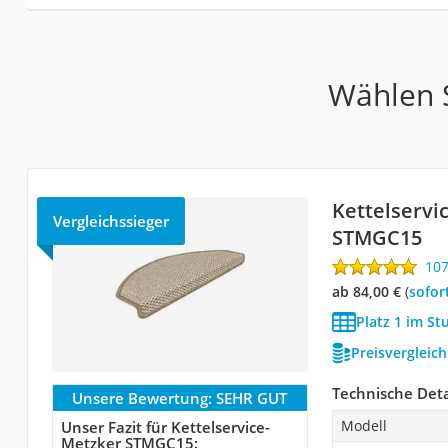
Wählen S
Kettelservi
Vergleichssieger
STMGC15
10
ab 84,00 €
(
Sofor
Platz 1 im St
Preisvergleic
Technische Deta
Unsere Bewertung:
SEHR GUT
Modell
Unser Fazit für Kettelservice-
Metzker STMGC15: