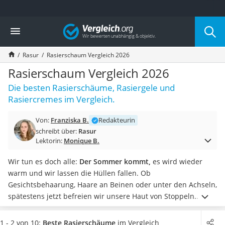
Die beliebtesten Vergleiche nach Kategorie
Vergleich
Drogerie
Inhalator
Rasur
Rasierschaum Vergleich 2026
Haarschneider
Rollator
Rasierschaum Vergleich 2026
Braun Rasierer
Die besten Rasierschäume, Rasiergele und
Katzenklappe (Chip)
Rasiercremes im Vergleich.
Rasierer
Masturbator
Von:
Franziska B.
Redakteurin
Massagepistole
schreibt über:
Rasur
Epilierer
Lektorin:
Monique B.
Reisehaartrockner
Eiweißpulver
Wir tun es doch alle:
Der Sommer kommt,
es wird wieder
Magnesiumpräparat
warm und wir lassen die Hüllen fallen. Ob
Katzenklappe
Gesichtsbehaarung, Haare an Beinen oder unter den Achseln,
Nackenmassagegerät
spätestens jetzt befreien wir unsere Haut von Stoppeln.
Zeckenschutz Katze
Insbesondere auf empfindlicher Haut vermeiden Sie durch
leichter Haartrockner
die Nutzung eines rückfettenden Rasiergels
Hautrötungen,
1 - 2 von 10:
Beste Rasierschäume
im Vergleich