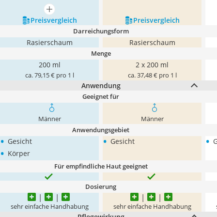
mehr anzeigen
Preis­vergleich
Preis­vergleich
Darreichungsform
Rasierschaum
Rasierschaum
Menge
200 ml
2 x 200 ml
ca. 79,15 € pro 1 l
ca. 37,48 € pro 1 l
Anwendung
Geeignet für
Männer
Männer
Anwendungsgebiet
•
•
•
Gesicht
Gesicht
G
•
Körper
Für empfindliche Haut geeignet
Dosierung
sehr einfache Handhabung
sehr einfache Handhabung
Pflegewirkung