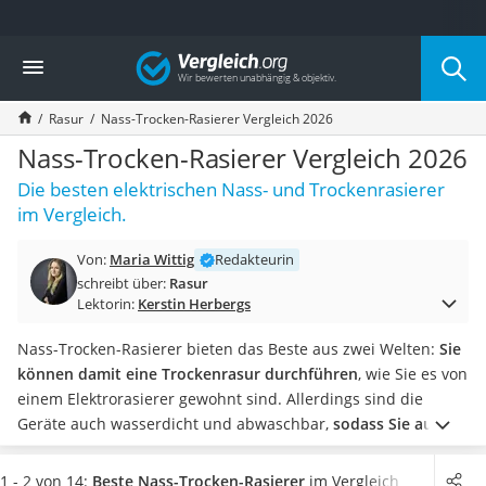
Die beliebtesten Vergleiche nach Kategorie
Vergleich
Drogerie
Inhalator
Rasur
Nass-Trocken-Rasierer Vergleich 2026
Haarschneider
Rollator
Nass-Trocken-Rasierer Vergleich 2026
Braun Rasierer
Die besten elektrischen Nass- und Trockenrasierer
Katzenklappe (Chip)
im Vergleich.
Rasierer
Masturbator
Von:
Maria Wittig
Redakteurin
Massagepistole
schreibt über:
Rasur
Epilierer
Lektorin:
Kerstin Herbergs
Reisehaartrockner
Eiweißpulver
Nass-Trocken-Rasierer bieten das Beste aus zwei Welten:
Sie
Magnesiumpräparat
können damit eine Trockenrasur durchführen
, wie Sie es von
Katzenklappe
einem Elektrorasierer gewohnt sind. Allerdings sind die
Nackenmassagegerät
Geräte auch wasserdicht und abwaschbar,
sodass Sie auch
Zeckenschutz Katze
Rasierschaum verwenden können
.
Machen Sie Ihre
leichter Haartrockner
Entscheidung neben der Rasierqualität auch vom verbauten
1 - 2 von 14:
Beste Nass-Trocken-Rasierer
im Vergleich