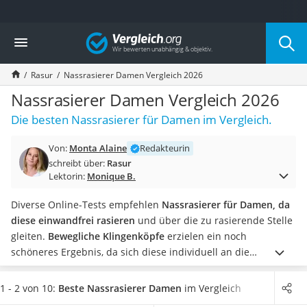
Die beliebtesten Vergleiche nach Kategorie
Vergleich
Drogerie
Inhalator
Rasur
Nassrasierer Damen Vergleich 2026
Haarschneider
Rollator
Nassrasierer Damen Vergleich 2026
Braun Rasierer
Die besten Nassrasierer für Damen im Vergleich.
Katzenklappe (Chip)
Rasierer
Von:
Monta Alaine
Redakteurin
Masturbator
schreibt über:
Rasur
Massagepistole
Lektorin:
Monique B.
Epilierer
Reisehaartrockner
Diverse Online-Tests empfehlen
Nassrasierer für Damen, da
Eiweißpulver
diese einwandfrei rasieren
und über die zu rasierende Stelle
Magnesiumpräparat
gleiten.
Bewegliche Klingenköpfe
erzielen ein noch
Katzenklappe
schöneres Ergebnis, da sich diese individuell an die
Nackenmassagegerät
Körperstelle anpassen. Um die Haut optimal vor und nach
Zeckenschutz Katze
der Rasur zu pflegen, können Sie auf ein
Rasieröl
1 - 2 von 10:
Beste Nassrasierer Damen
im Vergleich
leichter Haartrockner
zurückgreifen, was Ihre Haut mit Vitaminen versorgt.
In