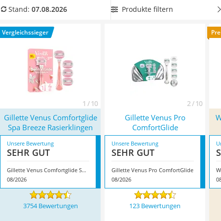
Philips-Sonicare-Zahnbürste
unserer Vergleichstabelle finden Sie einige
Nassrasierer mit
Produkte filtern
Stand:
07.08.2026
Schildkrötenhaus
Mehrfachklingen
, die ein besonders schönes Rasurergebnis
Mineralfutter Pferd
erzielen. Überzeugt hat uns hier im August 2026 besonders
Vergleichssieger
Pre
Massagegerät
das Modell
Gillette Venus Comfortglide Spa Breeze
Service
Rasierklingen
*
mit seinen Eigenschaften.
1 / 10
2 / 10
Gillette Venus Comfortglide
Gillette Venus Pro
W
Spa Breeze Rasierklingen
ComfortGlide
Unsere Bewertung
Unsere Bewertung
U
SEHR GUT
SEHR GUT
Gillette Venus Comfortglide Spa Breeze Rasierklingen
Gillette Venus Pro ComfortGlide
08/2026
08/2026
0
3754 Bewertungen
123 Bewertungen