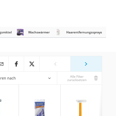
smittel
Wachswärmer
Haarentfernungssprays
Alle Filter
eren nach
zurücksetzen