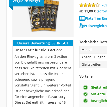
Vergleichssieger
70
ab 11,00 €
(
Sofor
Platz 1 im Ei
Preisvergleic
Technische Deta
Unsere Bewertung:
SEHR GUT
Modell
Unser Fazit für Bic 3 Action:
An den Einwegrasierern 3 Action
Anzahl Klingen
von Bic gefällt uns insbesondere,
Gleitstreifen
dass der Gleitstreifen mit Aloe vera
versehen ist, sodass die Rasur
Vorteile
schonend sowie pflegend
vonstattengeht. Ein weiterer Vorteil
Gleitstrei
ist der bewegliche Rasierkopf, der
Mit Antir
für eine angenehme Rasur sorgt.
beweglich
Dieses Set enthält insgesamt 16