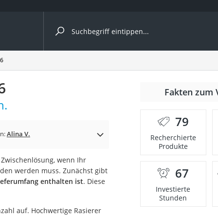
ergleiche nach Kategorie
26
6
Fakten zum 
h.
79
p)
in:
Alina V.
Recherchierte
Produkte
s Zwischenlösung, wenn Ihr
67
laden werden muss. Zunächst gibt
ieferumfang enthalten ist
. Diese
Investierte
Stunden
zahl auf. Hochwertige Rasierer