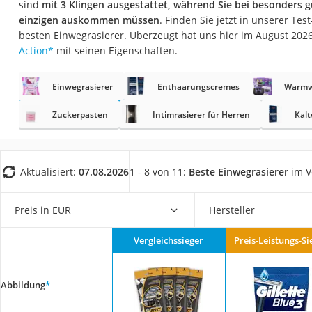
sind
mit 3 Klingen ausgestattet, während Sie bei besonders 
Eiweißpulver
einzigen auskommen müssen
. Finden Sie jetzt in unserer Tes
Magnesiumpräpar
besten Einwegrasierer. Überzeugt hat uns hier im August 20
Action
*
mit seinen Eigenschaften.
Katzenklappe
Nackenmassagege
Einwegrasierer
Enthaarungscremes
Warmw
Zeckenschutz Katz
Zuckerpasten
Intimrasierer für Herren
Kalt
leichter Haartrock
Philips-Sonicare-
Schildkrötenhaus
Aktualisiert:
07.08.2026
1 - 8 von 11:
Beste Einwegrasierer
im V
Mineralfutter Pfer
Preis in EUR
Hersteller
Massagegerät
Service
Vergleichssieger
Preis-Leistungs-Si
Abbildung
*