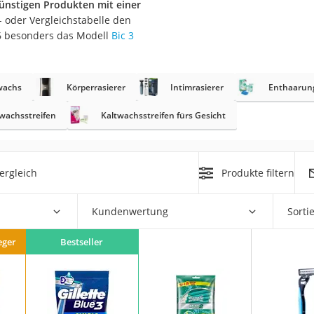
günstigen Produkten mit einer
t- oder Vergleichstabelle den
at
26 besonders das Modell
Bic 3
rät
achs
Körperrasierer
Intimrasierer
Enthaarung
e
wachsstreifen
Kaltwachsstreifen fürs Gesicht
ner
Zahnbürste
ergleich
Produkte filtern
d
Kundenwertung
Sorti
eger
Bestseller