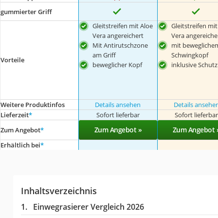
gummierter Griff
Gleitstreifen mit Aloe
Gleitstreifen mit
Vera angereichert
Vera angereiche
Mit Antirutschzone
mit bewegliche
am Griff
Schwingkopf
Vorteile
beweglicher Kopf
inklusive Schut
Weitere Produktinfos
Details ansehen
Details ansehe
Lieferzeit
*
Sofort lieferbar
Sofort lieferba
Zum Angebot »
Zum Angebot 
Zum Angebot
*
Erhältlich bei
*
Inhaltsverzeichnis
Einwegrasierer Vergleich 2026