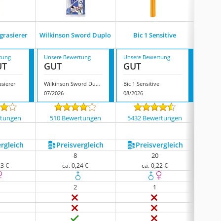
grasierer
Wilkinson Sword Duplo
Bic 1 Sensitive
Ei
tung
Unsere Bewertung
Unsere Bewertung
Unsere
UT
GUT
GUT
GUT
asierer
Wilkinson Sword Duplo
Bic 1 Sensitive
07/2026
08/2026
08/202
rtungen
510 Bewertungen
5432 Bewertungen
820
ergleich
Preis­vergleich
Preis­vergleich
P
8
20
23 €
ca. 0,24 €
ca. 0,22 €
2
1