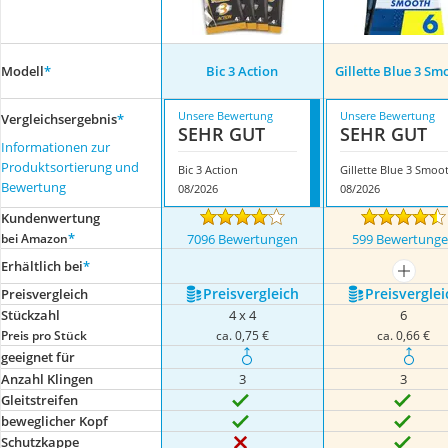
Modell
*
Bic 3 Action
Gillette Blue 3 Sm
Unsere Bewertung
Unsere Bewertung
Vergleichsergebnis
*
SEHR GUT
SEHR GUT
Informationen zur
Produktsortierung und
Bic 3 Action
Gillette Blue 3 Smoo
Bewertung
08/2026
08/2026
Kundenwertung
*
bei Amazon
7096 Bewertungen
599 Bewertung
Erhältlich bei
*
mehr a
Preis­vergleich
Preis­verglei
Preis­vergleich
Stückzahl
4 x 4
6
Preis pro Stück
ca. 0,75 €
ca. 0,66 €
geeignet für
Anzahl Klingen
3
3
Gleitstreifen
beweglicher Kopf
Schutzkappe