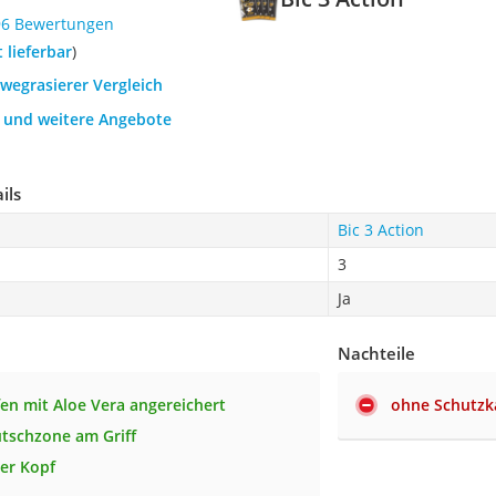
96 Bewertungen
t lieferbar
)
nwegrasierer Vergleich
h und weitere Angebote
ils
Bic 3 Action
3
Ja
Nachteile
fen mit Aloe Vera angereichert
ohne Schutz
utschzone am Griff
er Kopf