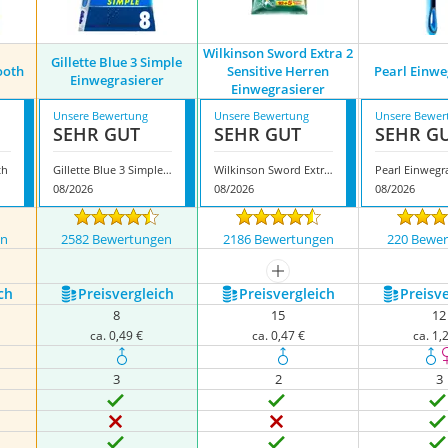
Wilkinson Sword Extra 2
Gillette Blue 3 Simple
ooth
Sensitive Herren
Pearl Einwe
Einwegrasierer
Einwegrasierer
Unsere Bewertung
Unsere Bewertung
Unsere Bewer
SEHR GUT
SEHR GUT
SEHR G
th
Gillette Blue 3 Simple Einwegrasierer
Wilkinson Sword Extra 2 Sensitive Herren Einwegrasierer
Pearl Einwegr
08/2026
08/2026
08/2026
en
2582 Bewertungen
2186 Bewertungen
220 Bewe
nzeigen
mehr anzeigen
ch
Preis­vergleich
Preis­vergleich
Preis­v
8
15
12
ca. 0,49 €
ca. 0,47 €
ca. 1,
3
2
3