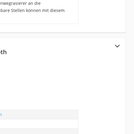
inwegrasierer an die
hbare Stellen können mit diesem
oth
h