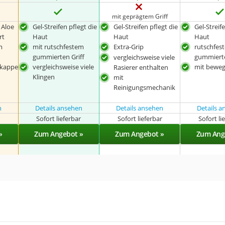
mit geprägtem Griff
 Aloe
Gel-Streifen pflegt die
Gel-Streifen pflegt die
Gel-Streif
rt
Haut
Haut
Haut
m
mit rutschfestem
Extra-Grip
rutschfest
gummierten Griff
gummierte
vergleichsweise viele
zkappe
vergleichsweise viele
mit beweg
Rasierer enthalten
Klingen
mit
Reinigungsmechanik
n
Details ansehen
Details ansehen
Details 
r
Sofort lieferbar
Sofort lieferbar
Sofort li
»
Zum Angebot »
Zum Angebot »
Zum Ang