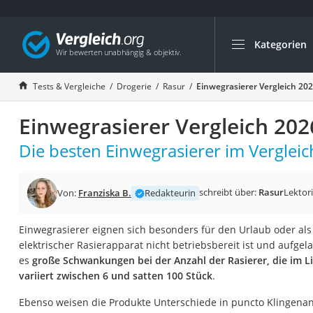
Kategorien
Die beliebtesten V
Drogerie
Tests & Vergleiche
Drogerie
Rasur
Einwegrasierer Vergleich 20
Inhalator
Einwegrasierer Vergleich 202
Haarschneider
Rollator
Die besten Einwegrasierer im Vergleic
Braun Rasierer
Katzenklappe (Chi
schreibt über:
Rasur
Lektor
Von:
Franziska B.
Redakteurin
Rasierer
Einwegrasierer eignen sich besonders für den Urlaub oder al
Masturbator
elektrischer Rasierapparat nicht betriebsbereit ist und aufge
Massagepistole
es
große Schwankungen bei der Anzahl der Rasierer, die im L
variiert zwischen 6 und satten 100 Stück
.
Epilierer
Reisehaartrockner
Ebenso weisen die Produkte Unterschiede in puncto Klingenan