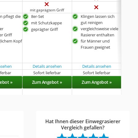
mit geprägtem Griff
en pflegt die
8er-Set
Klingen lassen sich
für 
gut reinigen
Tro
mit Schutzkappe
er
vergleichsweise viele
gee
geprägter Griff
r Griff
Rasierer enthalten
sehr
lichem Kopf
für Männer und
verg
Frauen geeignet
Rasi
im 
Spe
ansehen
Details ansehen
Details ansehen
Det
eferbar
Sofort lieferbar
Sofort lieferbar
Sof
ebot »
Zum Angebot »
Zum Angebot »
Zu
Hat Ihnen dieser Einwegrasierer
Vergleich gefallen?