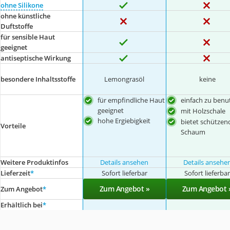
ohne Silikone
ohne künstliche
Duftstoffe
für sensible Haut
geeignet
antiseptische Wirkung
besondere Inhaltsstoffe
Lemongrasöl
keine
für empfindliche Haut
einfach zu benu
geeignet
mit Holzschale
hohe Ergiebigkeit
bietet schützen
Vorteile
Schaum
Weitere Produktinfos
Details ansehen
Details ansehe
Lieferzeit
*
Sofort lieferbar
Sofort lieferba
Zum Angebot »
Zum Angebot 
Zum Angebot
*
Erhältlich bei
*