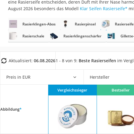
eine Rasierseife entscheiden, deren Duft mit Ihrer Nase harmo
Eiweißpulver
August 2026 besonders das Modell
Klar Seifen Rasierseife
*
mi
Magnesiumpräpar
Katzenklappe
Rasierklingen-Abos
Rasierpinsel
Rasierseif
Nackenmassagege
Rasierschale
Rasierklingenschärfer
Gillett
Zeckenschutz Katz
leichter Haartrock
Aktualisiert:
06.08.2026
1 - 8 von 9:
Beste Rasierseifen
im Vergl
Philips-Sonicare-
Schildkrötenhaus
Preis in EUR
Hersteller
Mineralfutter Pfer
Massagegerät
Vergleichssieger
Bestseller
Service
Abbildung
*