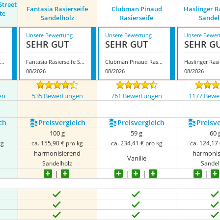
Street
Fantasia Rasierseife
Clubman Pinaud
Haslinger R
te
Sandelholz
Rasierseife
Sandel
Unsere Bewertung
Unsere Bewertung
Unsere Bewer
SEHR GUT
SEHR GUT
SEHR G
ylor of Old Bond Street Sandalwood feste Rasierseife
Fantasia Rasierseife Sandelholz
Clubman Pinaud Rasierseife
08/2026
08/2026
08/2026
en
535 Bewertungen
761 Bewertungen
1177 Bewe
ch
Preis­vergleich
Preis­vergleich
Preis­v
100 g
59 g
60 
kg
ca. 155,90 € pro kg
ca. 234,41 € pro kg
ca. 124,17 
harmonisierend
harmonis
Vanille
Sandelholz
Sandel