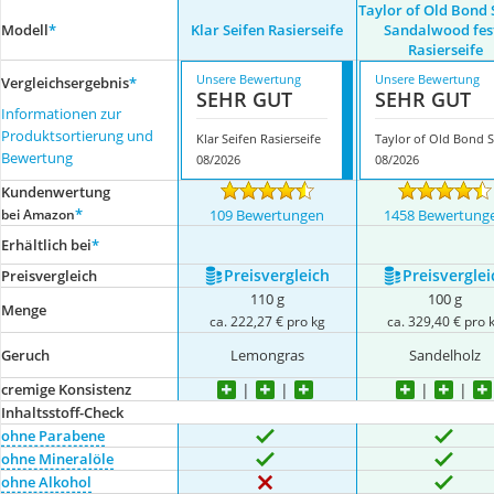
Taylor of Old Bond 
Modell
*
Klar Seifen Rasierseife
Sandalwood fes
Rasierseife
Unsere Bewertung
Unsere Bewertung
Vergleichsergebnis
*
SEHR GUT
SEHR GUT
Informationen zur
Produktsortierung und
Klar Seifen Rasierseife
Ta
Bewertung
08/2026
08/2026
Kundenwertung
*
bei Amazon
109 Bewertungen
1458 Bewertung
Erhältlich bei
*
Preis­vergleich
Preis­verglei
Preis­vergleich
110 g
100 g
Menge
ca. 222,27 € pro kg
ca. 329,40 € pro 
Geruch
Lemongras
Sandelholz
cremige Konsistenz
Inhaltsstoff-Check
ohne Parabene
ohne Mineralöle
ohne Alkohol