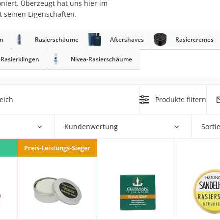
niert. Überzeugt hat uns hier im
t seinen Eigenschaften.
at
en
Rasierschäume
Aftershaves
Rasiercremes
rät
e-Rasierklingen
Nivea-Rasierschäume
e
ner
eich
Produkte filtern
Zahnbürste
Kundenwertung
Sorti
d
Preis-Leistungs-Sieger