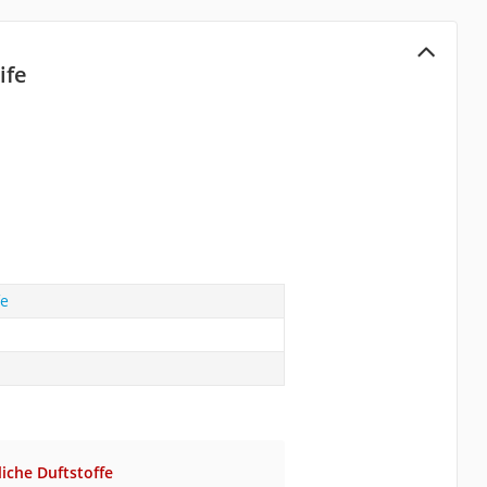
ife
fe
liche Duftstoffe