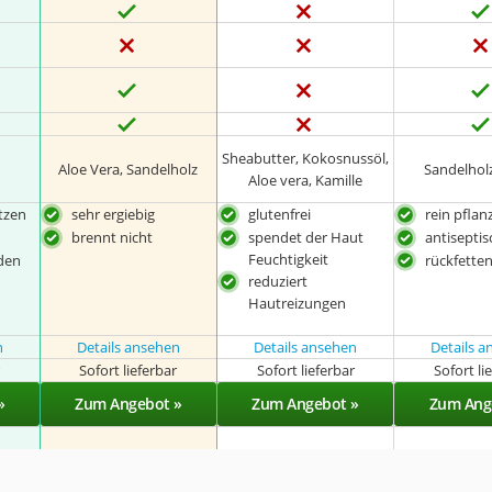
Sheabutter, Kokosnussöl,
Aloe Vera, Sandelholz
Sandelhol
Aloe vera, Kamille
tzen
sehr ergiebig
glutenfrei
rein pflan
brennt nicht
spendet der Haut
antisepti
Feuchtigkeit
den
rückfette
reduziert
Hautreizungen
n
Details ansehen
Details ansehen
Details 
r
Sofort lieferbar
Sofort lieferbar
Sofort li
»
Zum Angebot »
Zum Angebot »
Zum Ang