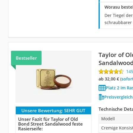
Worasu besteh
Der Tiegel de
schraubbarer 
Taylor of O
Bestseller
Sandalwood 
14
ab 32,00 €
(
Sofor
Platz 2 im Ra
Preisvergleic
Technische Deta
Unsere Bewertung:
SEHR GUT
Modell
Unser Fazit für Taylor of Old
Bond Street Sandalwood feste
Cremige Konsis
Rasierseife: