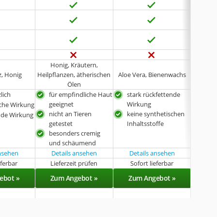
Honig, Kräutern,
z, Honig
Heilpflanzen, ätherischen
Aloe Vera, Bienenwachs
Grün
Ölen
zlich
für empfindliche Haut
stark rückfettende
für
geeignet
Wirkung
gee
sche Wirkung
nicht an Tieren
keine synthetischen
100%
nde Wirkung
getestet
Inhaltsstoffe
besonders cremig
und schäumend
ansehen
Details ansehen
Details ansehen
Det
eferbar
Lieferzeit prüfen
Sofort lieferbar
Sof
ebot »
Zum Angebot »
Zum Angebot »
Zu