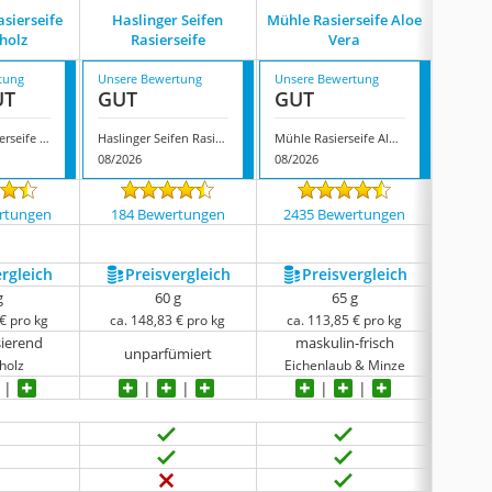
asierseife
Haslinger Seifen
Mühle Rasierseife Aloe
Prora
holz
Rasierseife
Vera
tung
Unsere Bewertung
Unsere Bewertung
Unsere
UT
GUT
GUT
GUT
Haslinger Rasierseife Sandelholz
Haslinger Seifen Rasierseife
Mühle Rasierseife Aloe Vera
Proras
08/2026
08/2026
08/202
rtungen
184 Bewertungen
2435 Bewertungen
1090
ergleich
Preis­vergleich
Preis­vergleich
P
g
60 g
65 g
€ pro kg
ca. 148,83 € pro kg
ca. 113,85 € pro kg
ca.
ierend
maskulin-frisch
unparfümiert
f
holz
Eichenlaub & Minze