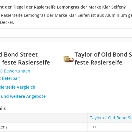
t der Tiegel der Rasierseife Lemongras der Marke Klar Seifen?
r Rasierseife Lemongras der Marke Klar Seifen ist aus Aluminium g
Deckel.
ld Bond Street
Taylor of Old Bond 
feste Rasierseife
feste Rasierseife
58 Bewertungen
t lieferbar
)
sierseife Vergleich
h und weitere Angebote
ils
Taylor of Old Bond S
tenz
+++