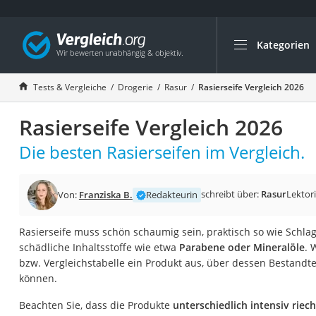
Kategorien
Die beliebtesten V
Drogerie
Tests & Vergleiche
Drogerie
Rasur
Rasierseife Vergleich 2026
Inhalator
Rasierseife Vergleich 2026
Haarschneider
Rollator
Die besten Rasierseifen im Vergleich.
Braun Rasierer
Katzenklappe (Chi
schreibt über:
Rasur
Lektor
Von:
Franziska B.
Redakteurin
Rasierer
Rasierseife muss schön schaumig sein, praktisch so wie Schla
Masturbator
schädliche Inhaltsstoffe wie etwa
Parabene oder Mineralöle
. 
Massagepistole
bzw. Vergleichstabelle ein Produkt aus, über dessen Bestandte
können.
Epilierer
Reisehaartrockner
Beachten Sie, dass die Produkte
unterschiedlich intensiv riec