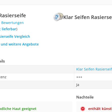
Rasierseife
Klar Seifen Rasierse
9 Bewertungen
t lieferbar
)
sierseife Vergleich
h und weitere Angebote
ils
Klar Seifen Rasiersei
tenz
+++
Ja
Nachteile
ndliche Haut geeignet
enthält künst