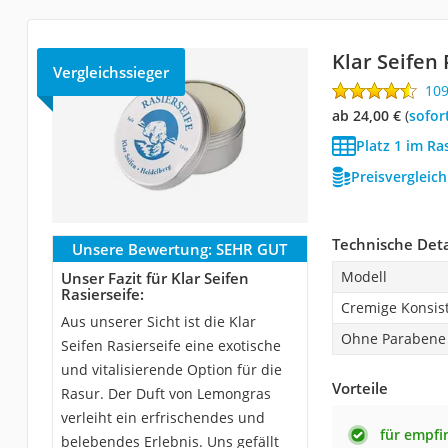
Klar Seifen 
Vergleichssieger
10
ab 24,00 €
(
Sofor
Platz 1 im Ra
Preisvergleic
Technische Deta
Unsere Bewertung:
SEHR GUT
Modell
Unser Fazit für Klar Seifen
Rasierseife:
Cremige Konsis
Aus unserer Sicht ist die Klar
Ohne Parabene
Seifen Rasierseife eine exotische
und vitalisierende Option für die
Vorteile
Rasur. Der Duft von Lemongras
verleiht ein erfrischendes und
für empfi
belebendes Erlebnis. Uns gefällt