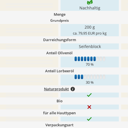
Nachhaltig
Menge
Grundpreis
200 g
ca. 79,95 EUR pro kg
Darreichungsform
Seifenblock
Anteil Olivenöl
1
2
3
4
5
6
7
8
9
10
70 %
Anteil Lorbeeröl
1
2
3
4
5
6
7
8
9
10
30 %
Naturprodukt
Bio
für alle Hauttypen
Verpackungsart