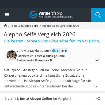
Die beliebtesten Vergleiche nach Kategorie
Vergleich
Drogerie
Inhalator
Feste & flüssige Seife
Aleppo-Seife Vergleich 2026
Haarschneider
Rollator
Aleppo-Seife Vergleich 2026
Braun Rasierer
Die besten Lorbeer- und Olivenölseifen im Vergleich.
Katzenklappe (Chip)
Rasierer
Von:
Mia Maria Büttner
Expertin
Masturbator
Fachbereich:
Feste & flüssige Seife
Massagepistole
Redakteurin:
Franziska B.
Epilierer
Reisehaartrockner
Naturprodukte liegen voll im Trend. Möchten Sie auf
Eiweißpulver
Körperpflegeprodukte ohne künstliche Zusatzstoffe
Magnesiumpräparat
ausweichen, ist Aleppo-Seife genau das Richtige für Sie.
Katzenklappe
Unterschiede gibt es unter anderem bei der
Nackenmassagegerät
Zusammensetzung:
Je höher der Anteil an Oliven- und
Zeckenschutz Katze
Lorbeeröl, desto qualitätvoller ist die Seife
.
Auch die
1 - 2 von 14:
Beste Aleppo-Seifen
im Vergleich
leichter Haartrockner
Darreichungsform variiert. Während
die meisten Produkte