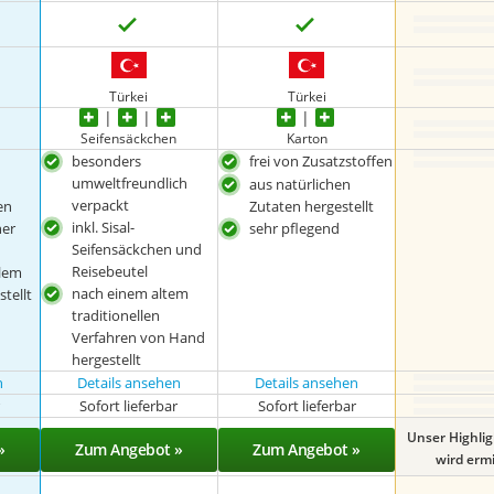
Türkei
Türkei
Seifensäckchen
Karton
besonders
frei von Zusatzstoffen
umweltfreundlich
aus natürlichen
verpackt
en
Zutaten hergestellt
inkl. Sisal-
her
sehr pflegend
Seifensäckchen und
Reisebeutel
llem
nach einem altem
tellt
traditionellen
Verfahren von Hand
hergestellt
n
Details ansehen
Details ansehen
r
Sofort lieferbar
Sofort lieferbar
Unser Highli
»
Zum Angebot »
Zum Angebot »
wird ermit