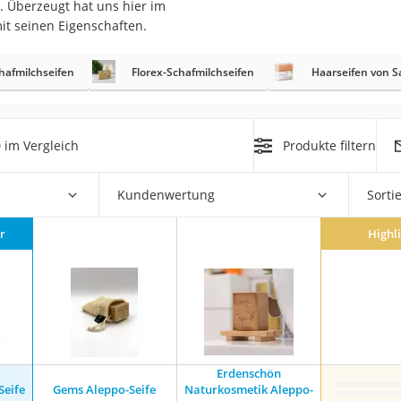
. Überzeugt hat uns hier im
it seinen Eigenschaften.
at
hafmilchseifen
Florex-Schafmilchseifen
Haarseifen von S
rät
e
0
im Vergleich
Produkte filtern
ner
Zahnbürste
Kundenwertung
Sorti
r
Highl
d
Erdenschön
Seife
Gems Aleppo-Seife
Naturkosmetik Aleppo-