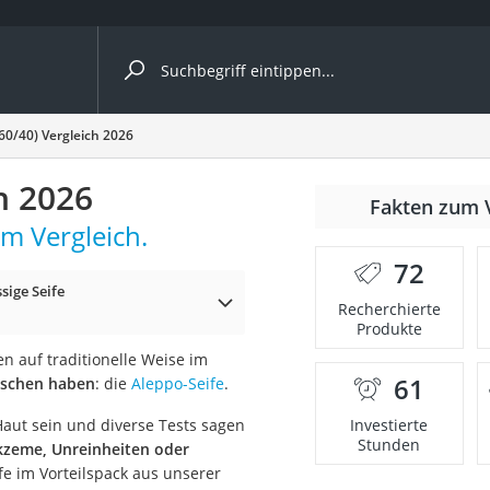
ergleiche nach Kategorie
(60/40) Vergleich 2026
h 2026
Fakten zum 
im Vergleich.
72
ssige Seife
p)
Recherchierte
Produkte
ten auf traditionelle Weise im
61
waschen haben
: die
Aleppo-Seife
.
Haut sein und diverse Tests sagen
Investierte
Stunden
kzeme, Unreinheiten oder
fe im Vorteilspack aus unserer