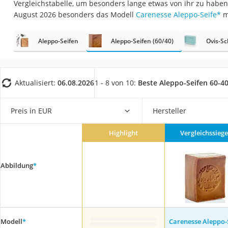
Vergleichstabelle, um besonders lange etwas von ihr zu haben
Eiweißpulver
August 2026 besonders das Modell
Carenesse Aleppo-Seife
*
m
Magnesiumpräpar
Katzenklappe
Aleppo-Seifen
Aleppo-Seifen (60/40)
Ovis-Sc
Nackenmassagege
Zeckenschutz Katz
Aktualisiert:
06.08.2026
1 - 8 von 10:
Beste Aleppo-Seifen 60-4
leichter Haartrock
Philips-Sonicare-
Preis in EUR
Hersteller
Schildkrötenhaus
Highlight
Vergleichssiege
Mineralfutter Pfer
Massagegerät
Abbildung
*
Service
Modell
*
Carenesse Aleppo-