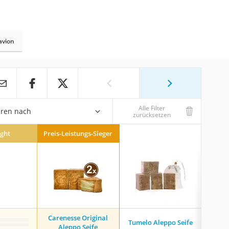
avion
Alle Filter
eren nach
zurücksetzen
ight
Preis-Leistungs-Sieger
Carenesse Original
Carenes
Tumelo Aleppo Seife
Aleppo Seife