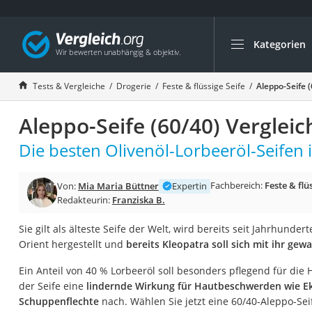
Kategorien
Die beliebtesten V
Drogerie
Tests & Vergleiche
Drogerie
Feste & flüssige Seife
Aleppo-Seife 
Inhalator
Aleppo-Seife (60/40) Vergleic
Haarschneider
Rollator
Die besten Olivenöl-Lorbeeröl-Seifen 
Braun Rasierer
Fachbereich:
Feste & flü
Von:
Mia Maria Büttner
Expertin
Katzenklappe (Chi
Redakteurin:
Franziska B.
Rasierer
Sie gilt als älteste Seife der Welt, wird bereits seit Jahrhunder
Masturbator
Orient hergestellt und
bereits Kleopatra soll sich mit ihr ge
Massagepistole
Ein Anteil von 40 % Lorbeeröl soll besonders pflegend für die 
Epilierer
der Seife eine
lindernde Wirkung für Hautbeschwerden wie E
Reisehaartrockner
Schuppenflechte
nach. Wählen Sie jetzt eine 60/40-Aleppo-Sei