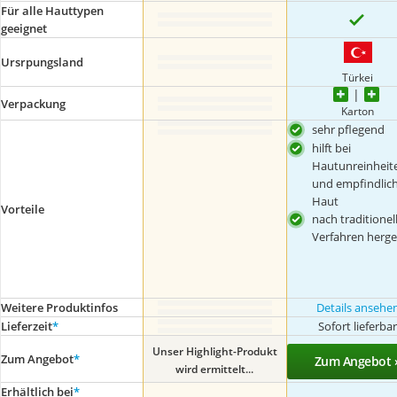
Für alle Hauttypen
geeignet
Ursrpungsland
Türkei
Verpackung
Karton
sehr pflegend
hilft bei
Hautunreinheit
und empfindlic
Haut
Vorteile
nach traditione
Verfahren herges
Weitere Produktinfos
Details ansehe
Lieferzeit
*
Sofort lieferba
Unser Highlight-Produkt
Zum Angebot
*
Zum Angebot 
wird ermittelt...
Erhältlich bei
*