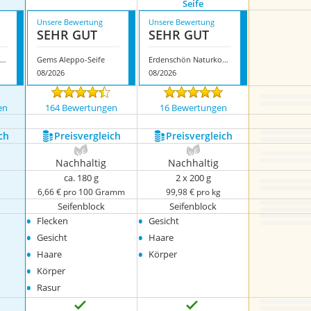
Seife
Unsere Bewertung
Unsere Bewertung
SEHR GUT
SEHR GUT
Carenesse Aleppo-Seife
Gems Aleppo-Seife
Erdenschön Naturkosmetik Aleppo-Seife
08/2026
08/2026
en
164 Bewertungen
16 Bewertungen
ch
Preis­vergleich
Preis­vergleich
Nachhaltig
Nachhaltig
ca. 180 g
2 x 200 g
6,66 € pro 100 Gramm
99,98 € pro kg
Seifenblock
Seifenblock
•
•
Flecken
Gesicht
•
•
Gesicht
Haare
•
•
Haare
Körper
•
Körper
•
Rasur