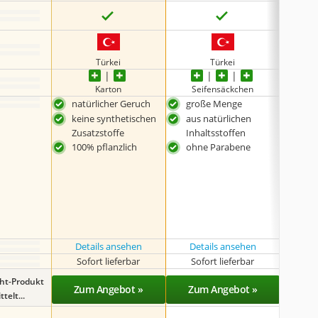
Türkei
Türkei
Karton
Seifensäckchen
natürlicher Geruch
große Menge
gro
keine synthetischen
aus natürlichen
nach
Zusatzstoffe
Inhaltsstoffen
Verf
100% pflanzlich
ohne Parabene
Details ansehen
Details ansehen
Det
Sofort lieferbar
Sofort lieferbar
Sof
ght-Produkt
Zum Angebot »
Zum Angebot »
Zu
telt...