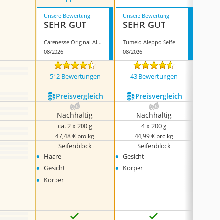
Unsere Bewertung
Unsere Bewertung
Unsere
SEHR GUT
SEHR GUT
GUT
Carenesse Original Aleppo Seife
Tumelo Aleppo Seife
08/2026
08/2026
08/202
512 Bewertungen
43 Bewertungen
208
Preis­vergleich
Preis­vergleich
P
Nachhaltig
Nachhaltig
N
ca. 2 x 200 g
4 x 200 g
c
47,48 € pro kg
44,99 € pro kg
42
Seifenblock
Seifenblock
S
•
•
•
Haare
Gesicht
Gesic
•
•
•
Gesicht
Körper
Haare
•
•
Körper
Körpe