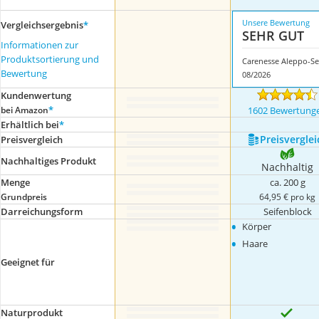
Unsere Bewertung
Vergleichsergebnis
*
SEHR GUT
Informationen zur
Produktsortierung und
Bewertung
08/2026
Kundenwertung
*
bei Amazon
1602 Bewertung
Erhältlich bei
*
Preis­verglei
Preis­vergleich
Nachhaltiges Produkt
Nachhaltig
Menge
ca. 200 g
Grundpreis
64,95 € pro kg
Darreichungsform
Seifenblock
•
Körper
•
Haare
Geeignet für
Naturprodukt