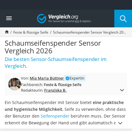
Die beliebtesten Vergleiche nach Kategorie
Vergleich
Drogerie
Inhalator
Feste & flüssige Seife
Schaumseifenspender Sensor Vergleich 2026
Haarschneider
Rollator
Schaumseifenspender Sensor
Braun Rasierer
Vergleich 2026
Katzenklappe (Chip)
Die besten Sensor-Schaumseifenspender im
Rasierer
Vergleich.
Masturbator
Massagepistole
Von:
Mia Maria Büttner
Expertin
Epilierer
Fachbereich:
Feste & flüssige Seife
Reisehaartrockner
Redakteurin:
Franziska B.
Eiweißpulver
Magnesiumpräparat
Ein Schaumseifenspender mit Sensor bietet
eine praktische
Katzenklappe
und hygienische Möglichkeit
, Seife zu verwenden, ohne dass
Nackenmassagegerät
der Benutzer den
Seifenspender
berühren muss. Der Sensor
Zeckenschutz Katze
erkennt die Bewegung der Hand und gibt automatisch eine
leichter Haartrockner
vorher festgelegte Menge an Seife in Schaumform ab. Durch