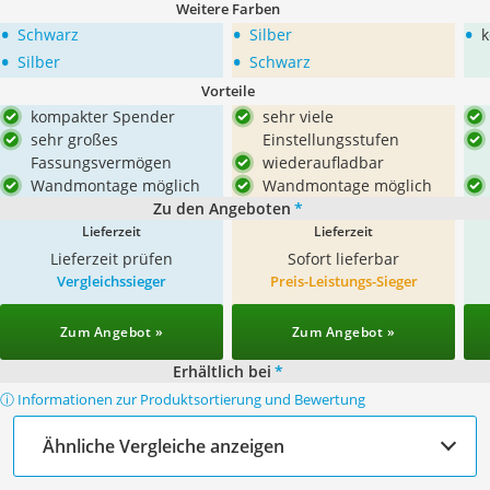
Weitere Farben
•
•
•
Schwarz
Silber
k
•
•
Silber
Schwarz
Vorteile
kompakter Spender
sehr viele
sehr großes
Einstellungsstufen
Fassungsvermögen
wiederaufladbar
Wandmontage möglich
Wandmontage möglich
Zu den Angeboten
*
Lieferzeit
Lieferzeit
Lieferzeit prüfen
Sofort lieferbar
Vergleichssieger
Preis-Leistungs-Sieger
Zum Angebot »
Zum Angebot »
Erhältlich bei
*
ⓘ Informationen zur Produktsortierung und Bewertung
Ähnliche Vergleiche anzeigen