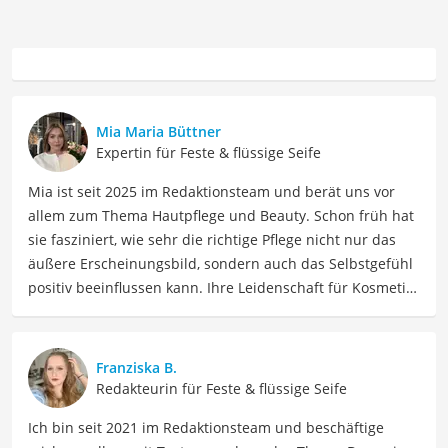
Mia Maria Büttner
Expertin für Feste & flüssige Seife
Mia ist seit 2025 im Redaktionsteam und berät uns vor
allem zum Thema Hautpflege und Beauty. Schon früh hat
sie fasziniert, wie sehr die richtige Pflege nicht nur das
äußere Erscheinungsbild, sondern auch das Selbstgefühl
positiv beeinflussen kann. Ihre Leidenschaft für Kosmetik
hat sie durch ihre Ausbildung zur staatlich geprüften
Kosmetikerin vertieft und professionalisiert und berät
nun Menschen dabei, die richtigen Produkte für sie zu
Franziska B.
finden. Mia liebt es, sich in Inhaltsstoffe und
Redakteurin für Feste & flüssige Seife
Produktversprechen hineinzudenken und diese
Ich bin seit 2021 im Redaktionsteam und beschäftige
verständlich aufzuschlüsseln. Als Ausgleich zu ihrer