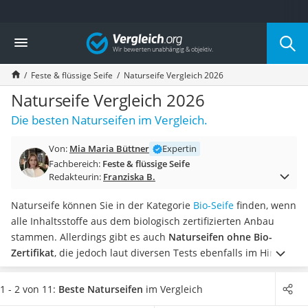
Die beliebtesten Vergleiche nach Kategorie
Vergleich
Drogerie
Inhalator
Feste & flüssige Seife
Naturseife Vergleich 2026
Haarschneider
Rollator
Naturseife Vergleich 2026
Braun Rasierer
Die besten Naturseifen im Vergleich.
Katzenklappe (Chip)
Rasierer
Von:
Mia Maria Büttner
Expertin
Masturbator
Fachbereich:
Feste & flüssige Seife
Massagepistole
Redakteurin:
Franziska B.
Epilierer
Reisehaartrockner
Naturseife können Sie in der Kategorie
Bio-Seife
finden, wenn
Eiweißpulver
alle Inhaltsstoffe aus dem biologisch zertifizierten Anbau
Magnesiumpräparat
stammen. Allerdings gibt es auch
Naturseifen ohne Bio-
Katzenklappe
Zertifikat
, die jedoch laut diversen Tests ebenfalls im Hinblick
Nackenmassagegerät
auf eine echte Naturseife aus natürlichen Inhaltsstoffen
Zeckenschutz Katze
bestehen.
Wählen Sie jetzt eine Naturseife aus unserer
1 - 2 von 11:
Beste Naturseifen
im Vergleich
leichter Haartrockner
Vergleichstabelle aus,
die gleichermaßen gut für Gesicht,