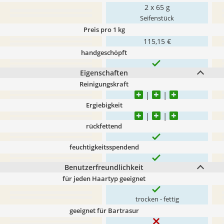
2 x 65 g
Seifenstück
Preis pro 1 kg
115,15 €
handgeschöpft
Eigenschaften
Reinigungskraft
Ergiebigkeit
rückfettend
feuchtigkeitsspendend
Benutzerfreundlichkeit
für jeden Haartyp geeignet
trocken - fettig
geeignet für Bartrasur