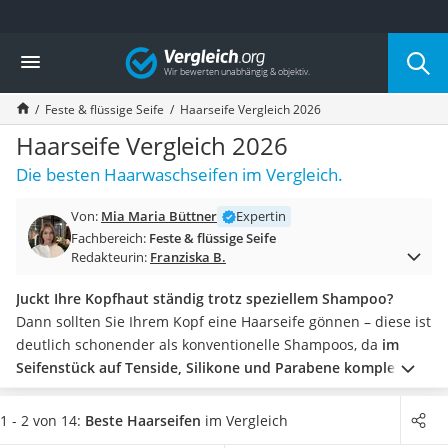
Die beliebtesten Vergleiche nach Kategorie
Vergleich
Drogerie
Inhalator
Feste & flüssige Seife
Haarseife Vergleich 2026
Haarschneider
Rollator
Haarseife Vergleich 2026
Braun Rasierer
Die besten Haarwaschseifen im Vergleich.
Katzenklappe (Chip)
Rasierer
Von:
Mia Maria Büttner
Expertin
Masturbator
Fachbereich:
Feste & flüssige Seife
Massagepistole
Redakteurin:
Franziska B.
Epilierer
Reisehaartrockner
Juckt Ihre Kopfhaut ständig trotz speziellem Shampoo?
Eiweißpulver
Dann sollten Sie Ihrem Kopf eine Haarseife gönnen – diese ist
Magnesiumpräparat
deutlich schonender als konventionelle Shampoos, da
im
Katzenklappe
Seifenstück auf Tenside, Silikone und Parabene komplett
Nackenmassagegerät
verzichtet wird.
Wie bei jedem Shampoo können Sie Ihre
Zeckenschutz Katze
Haarwaschseife
nach der Eignung für Ihren Haartypen
1 - 2 von 14:
Beste Haarseifen
im Vergleich
leichter Haartrockner
auswählen.
Die meisten Seifen sind für alle Haartypen von