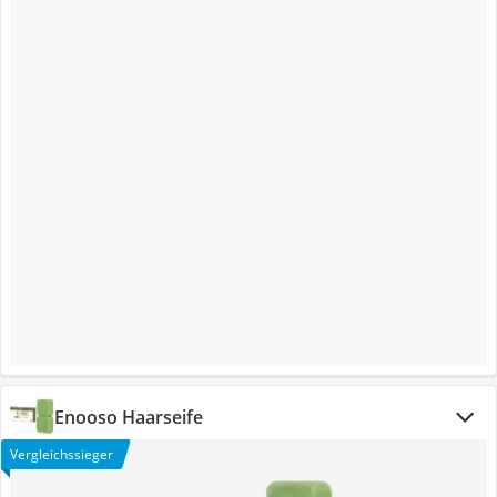
Enooso Haarseife
Vergleichssieger