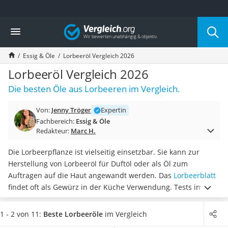
Die beliebtesten Vergleiche nach Kategorie
Vergleich
Lebensmittel
Schwarzkümmelöl
Essig & Öle
Lorbeeröl Vergleich 2026
Knäckebrot
Schwarzkümmelöl-Kapseln
Lorbeeröl Vergleich 2026
Manukahonig
Die besten Öle aus Lorbeeren im Vergleich.
Eiklar
Astronautenkost
Von:
Jenny Tröger
Expertin
Balsamico-Essig
Fachbereich:
Essig & Öle
Schwarzkümmelöl bio
Redakteur:
Marc H.
Sardinen
Honig
Die Lorbeerpflanze ist vielseitig einsetzbar. Sie kann zur
Gemüsebrühe
Herstellung von Lorbeeröl für Duftöl oder als Öl zum
Eiskaffee-Pulver
Auftragen auf die Haut angewandt werden. Das
Lorbeerblatt
Irischer Whiskey
findet oft als Gewürz in der Küche Verwendung. Tests im
Grapefruitkernextrakt
Internet haben gezeigt, dass
Lorbeeröl gegen
Matcha-Set
Muskelverspannungen helfen kann
oder dem Haar zu
1 - 2 von 11:
Beste Lorbeeröle
im Vergleich
Sojasauce
neuem Glanz verhilft.
Wählen Sie jetzt aus unserer