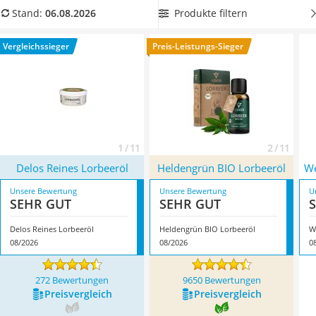
MCT-Öl
Vergleichstabelle
ein Lorbeeröl, welches Sie entweder als
Produkte filtern
Stand:
06.08.2026
Trüffelöl
Duftöl oder zur Anwendung auf der Haut verwenden
Erythrit
können.
Überzeugt hat uns hier im August 2026 besonders
Vergleichssieger
Preis-Leistungs-Sieger
Müsli ohne Zuckerzusatz
das Modell
Delos Reines Lorbeeröl
*
mit seinen
Service
Eigenschaften.
1 / 11
2 / 11
Delos Reines Lorbeeröl
Heldengrün BIO Lorbeeröl
We
Unsere Bewertung
Unsere Bewertung
U
SEHR GUT
SEHR GUT
Delos Reines Lorbeeröl
Heldengrün BIO Lorbeeröl
W
08/2026
08/2026
0
272 Bewertungen
9650 Bewertungen
Preis­vergleich
Preis­vergleich