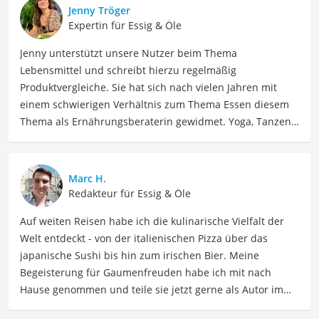
Jenny Tröger
Expertin für Essig & Öle
Jenny unterstützt unsere Nutzer beim Thema
Lebensmittel und schreibt hierzu regelmäßig
Produktvergleiche. Sie hat sich nach vielen Jahren mit
einem schwierigen Verhältnis zum Thema Essen diesem
Thema als Ernährungsberaterin gewidmet. Yoga, Tanzen,
Tantra und Women Circle gehören auch zu ihrem Leben
dazu, dass Jenny seit 2023 voll und ganz in Spanien
genießt. Jenny ist schon allein um die Welt gereist. Heute
Marc H.
findet sie Ausgleich bei Yoga und Tanzen, auch als
Redakteur für Essig & Öle
Lehrerin, und interessiert sich viel für Südamerika und
Auf weiten Reisen habe ich die kulinarische Vielfalt der
Schamanismus.
Welt entdeckt - von der italienischen Pizza über das
Der Lorbeeröl-Vergleich ist aus unserer Sicht besonders
japanische Sushi bis hin zum irischen Bier. Meine
empfehlenswert für
Naturkosmetik-Liebhaber
und
Begeisterung für Gaumenfreuden habe ich mit nach
Wellness-Enthusiasten
.
Hause genommen und teile sie jetzt gerne als Autor im
Bereich Lebensmittel. Meine Texte umfassen informative