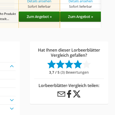
Details ansehen
Details ansehen
Det
Sofort lieferbar
Sofort lieferbar
Sof
ght-Produkt
Zum Angebot »
Zum Angebot »
Zu
telt...
Hat Ihnen dieser Lorbeerblätter
Vergleich gefallen?
3,7 / 5
(3) Bewertungen
Lorbeerblätter-Vergleich teilen: