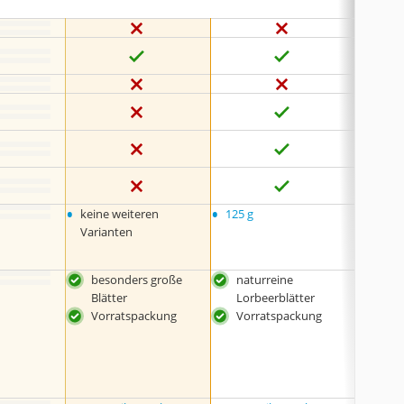
•
•
•
keine weiteren
125 g
6 x 5 
Varianten
besonders große
naturreine
aus
Blätter
Lorbeerblätter
Anb
Vorratspackung
Vorratspackung
loka