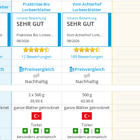
Praktritee Bio
Vom Achterhof
ätter
Lorbeerblätter
Lorbeerblätter
Unsere Bewertung
Unsere Bewertung
SEHR GUT
SEHR GUT
er
Praktritee Bio Lorbeerblätter
Vom Achterhof Lorbeerblätter
08/2026
08/2026
en
12 Bewertungen
189 Bewertungen
ch
Preis­vergleich
Preis­vergleich
Nachhaltig
Nachhaltig
2 x 500 g
500 g
39,99 €
43,90 €
cknet
ganze Blätter getrocknet
ganze Blätter getrocknet
Türkei
Türkei
h
besonders aromatisch
besonders aromatisch