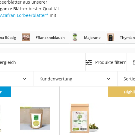
beerblätter aus unserer
ganze Blätter
bester Qualität.
Azafran Lorbeerblätter
*
mit
rakt
a flüssig
Pflanzknoblauch
Majorane
Thymian
ergleich
Produkte filtern
Kundenwertung
Sorti
zusatz
r
Highl