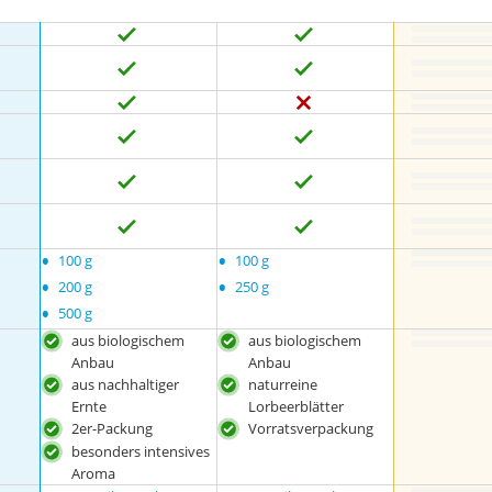
•
•
100 g
100 g
•
•
200 g
250 g
•
500 g
aus biologischem
aus biologischem
Anbau
Anbau
aus nachhaltiger
naturreine
Ernte
Lorbeerblätter
2er-Packung
Vorratsverpackung
besonders intensives
Aroma