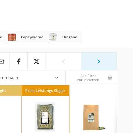
e
Papayakerne
Oregano
Alle Filter
eren nach
zurücksetzen
ight
Preis-Leistungs-Sieger