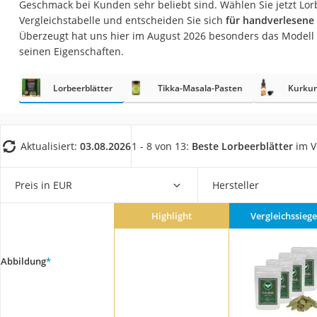
Geschmack bei Kunden sehr beliebt sind. Wählen Sie jetzt Lor
Gemüsebrühe
Vergleichstabelle und entscheiden Sie sich
für handverlesene 
Eiskaffee-Pulver
Überzeugt hat uns hier im August 2026 besonders das Modell
seinen Eigenschaften.
Irischer Whiskey
Grapefruitkernext
Lorbeerblätter
Tikka-Masala-Pasten
Kurkum
Matcha-Set
Sojasauce
MCT-Öl
Aktualisiert:
03.08.2026
1 - 8 von 13:
Beste Lorbeerblätter
im V
Trüffelöl
Preis in EUR
Hersteller
Erythrit
Müsli ohne Zucker
Highlight
Vergleichssiege
Service
Abbildung
*