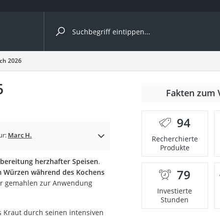
ergleiche nach Kategorie
ich 2026
6
Fakten zum 
Kapseln
94
ur:
Marc H.
Recherchierte
Produkte
ubereitung herzhafter Speisen
.
79
 Würzen während des Kochens
bio
der gemahlen zur Anwendung
Investierte
Stunden
s Kraut durch seinen intensiven