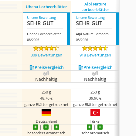
Alpi Nature
Leb
Ubena Lorbeerblätter
Lorbeerblätter
Lo
Unsere Bewertung
Unsere Bewertung
Unsere
SEHR GUT
SEHR GUT
SEH
Ubena Lorbeerblätter
Alpi Nature Lorbeerblätter
08/2026
08/2026
08/202
309 Bewertungen
918 Bewertungen
212
Preis­vergleich
Preis­vergleich
P
Nachhaltig
Nachhaltig
N
250 g
250 g
48,76 €
39,96 €
ganze Blätter getrocknet
ganze Blätter getrocknet
ganze B
Deutschland
Türkei
D
besonders aromatisch
sehr aromatisch
seh