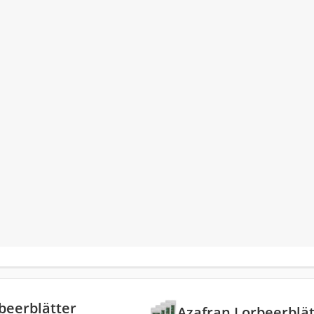
beerblätter
Azafran Lorbeerblät