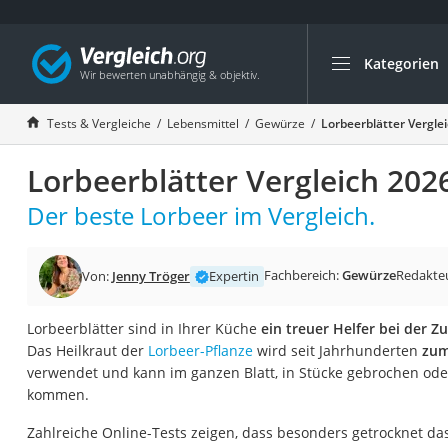
Kategorien
Die beliebtesten V
Lebensmittel
Tests & Vergleiche
Lebensmittel
Gewürze
Lorbeerblätter Vergle
Schwarzkümmelöl
Lorbeerblätter Vergleich 202
Knäckebrot
Schwarzkümmelöl-
Der beste Lorbeer im Vergleich.
Manukahonig
Eiklar
Fachbereich:
Gewürze
Redakte
Von:
Jenny Tröger
Expertin
Astronautenkost
Lorbeerblätter sind in Ihrer Küche
ein treuer Helfer bei der Z
Balsamico-Essig
Das Heilkraut der
Lorbeer-Pflanze
wird seit Jahrhunderten
zum
Schwarzkümmelöl 
verwendet und kann im ganzen Blatt, in Stücke gebrochen o
kommen.
Sardinen
Honig
Zahlreiche Online-Tests zeigen, dass besonders getrocknet da