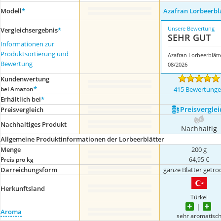
Modell
*
Azafran Lorbeerbl
Unsere Bewertung
Vergleichsergebnis
*
SEHR GUT
Informationen zur
Produktsortierung und
Azafran Lorbeerblätt
Bewertung
08/2026
Kundenwertung
*
bei Amazon
415 Bewertung
Erhältlich bei
*
Preis­verglei
Preis­vergleich
Nachhaltiges Produkt
Nachhaltig
Allgemeine Produktinformationen der Lorbeerblätter
Menge
200 g
Preis pro kg
64,95 €
Darreichungsform
ganze Blätter getro
Herkunftsland
Türkei
Aroma
sehr aromatisc