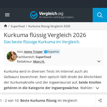
Die beliebtesten Vergleiche nach Kategorie
Vergleich
Lebensmittel
Schwarzkümmelöl
Superfood
Kurkuma flüssig Vergleich 2026
Knäckebrot
Schwarzkümmelöl-Kapseln
Kurkuma flüssig Vergleich 2026
Manukahonig
Das beste flüssige Kurkuma im Vergleich.
Eiklar
Astronautenkost
Von:
Jenny Tröger
Expertin
Balsamico-Essig
Fachbereich:
Superfood
Schwarzkümmelöl bio
Redakteur:
Marc H.
Sardinen
Honig
Kurkuma wird in diversen Tests im Internet auch als
Gemüsebrühe
Gelbwurz bezeichnet. Rein optisch fällt direkt die Ähnlichkeit
Eiskaffee-Pulver
der Kurkumaknolle und der Ingwerwurzel auf,
beide Knollen
Irischer Whiskey
gehören in die Kategorie der Ingwergewächse
.
Wählen Sie
Grapefruitkernextrakt
jetzt flüssiges Kurkuma aus unserer Vergleichstabelle,
das
Matcha-Set
mindestens 30 Tage reicht
. Damit können Sie eine 30-Tage-
1 - 2 von 10:
Beste Kurkuma flüssig
im Vergleich
Sojasauce
Kurkuma-Kur abstecken und Ihrem Körper für einen