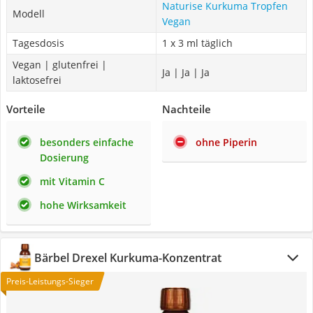
Naturise Kurkuma Tropfen
Modell
Vegan
Tagesdosis
1 x 3 ml täglich
Vegan | glutenfrei |
Ja | Ja | Ja
laktosefrei
Vorteile
Nachteile
besonders einfache
ohne Piperin
Dosierung
mit Vitamin C
hohe Wirksamkeit
Bärbel Drexel Kurkuma-Konzentrat
Preis-Leistungs-Sieger