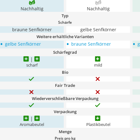
Nachhaltig
Nachhaltig
Typ
Schärfe
braune Senfkörner
gelbe Senfkörner
Weitere erhältliche Varianten
•
•
•
gelbe Senfkörner
braune Senfkörner
g
Schärfegrad
scharf
mild
Bio
Fair Trade
Wiederverschließbare Verpackung
Verpackung
Aromabeutel
Plastikbeutel
Menge
Preis pro kg