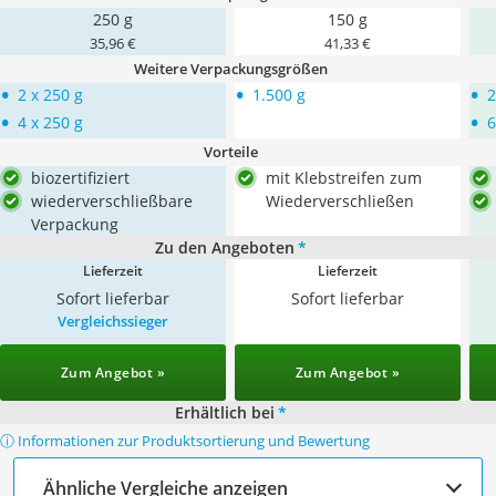
250 g
150 g
35,96 €
41,33 €
Weitere Verpackungsgrößen
•
•
•
2 x 250 g
1.500 g
2
•
•
4 x 250 g
6
Vorteile
biozertifiziert
mit Klebstreifen zum
wiederverschließbare
Wiederverschließen
Verpackung
Zu den Angeboten
*
Lieferzeit
Lieferzeit
Sofort lieferbar
Sofort lieferbar
Vergleichssieger
Zum Angebot »
Zum Angebot »
Erhältlich bei
*
ⓘ Informationen zur Produktsortierung und Bewertung
Ähnliche Vergleiche anzeigen