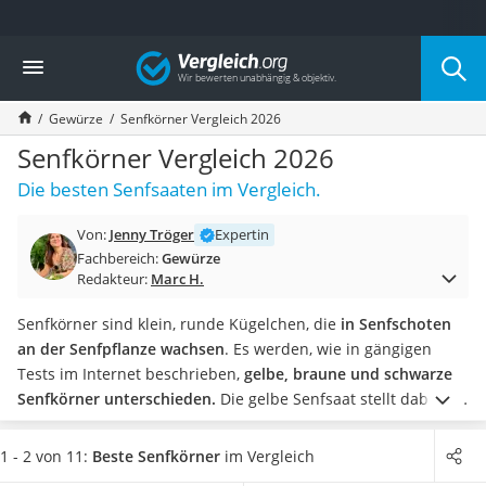
Die beliebtesten Vergleiche nach Kategorie
Vergleich
Lebensmittel
Schwarzkümmelöl
Gewürze
Senfkörner Vergleich 2026
Knäckebrot
Schwarzkümmelöl-Kapseln
Senfkörner Vergleich 2026
Manukahonig
Die besten Senfsaaten im Vergleich.
Eiklar
Astronautenkost
Von:
Jenny Tröger
Expertin
Balsamico-Essig
Fachbereich:
Gewürze
Schwarzkümmelöl bio
Redakteur:
Marc H.
Sardinen
Honig
Senfkörner sind klein, runde Kügelchen, die
in Senfschoten
Gemüsebrühe
an der Senfpflanze wachsen
. Es werden, wie in gängigen
Eiskaffee-Pulver
Tests im Internet beschrieben,
gelbe, braune und schwarze
Irischer Whiskey
Senfkörner unterschieden.
Die gelbe Senfsaat stellt dabei die
Grapefruitkernextrakt
mildeste Variante dar. Aber erst durch das Aufbrechen der
Matcha-Set
Schale und den
Kontakt mit Flüssigkeit entfaltet sich die
1 - 2 von 11:
Beste Senfkörner
im Vergleich
Sojasauce
Schärfe
der Senfkörner.
Wählen Sie jetzt Bio-Senfkörner aus