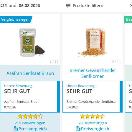
MCT-Öl
unserer Vergleichstabelle, um sicherzugehen, ein Produkt
Produkte filtern
Stand:
06.08.2026
Trüffelöl
ohne Pestizidrückstände zu erhalten. Überzeugt hat uns hier
Erythrit
im August 2026 besonders das Modell
Azafran Senfsaat
Vergleichssieger
Bes
Müsli ohne Zuckerzusatz
Braun
*
mit seinen Eigenschaften.
Service
1 / 11
2 / 11
Bremer Gewürzhandel
Azafran Senfsaat Braun
Senfkörner
Unsere Bewertung
Unsere Bewertung
U
SEHR GUT
SEHR GUT
Azafran Senfsaat Braun
Bremer Gewürzhandel Senfkörner
S
07/2026
07/2026
0
215 Bewertungen
70 Bewertungen
Preis­vergleich
Preis­vergleich