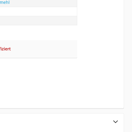
fmehl
iziert