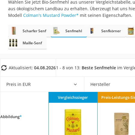
Wählen Sie jetzt Bio-Senfmehl aus unserer Vergleichstabelle,
Gemüsebrühe
aus ökologischem Landbau zu erhalten. Überzeugt hat uns hi
Eiskaffee-Pulver
Modell
Colman's Mustard Powder
*
mit seinen Eigenschaften.
Irischer Whiskey
Scharfer Senf
Senfmehl
Senfkörner
Grapefruitkernext
Matcha-Set
Maille-Senf
Sojasauce
MCT-Öl
Aktualisiert:
04.08.2026
1 - 8 von 13:
Beste Senfmehle
im Vergl
Trüffelöl
Erythrit
Preis in EUR
Hersteller
Müsli ohne Zucker
Vergleichssieger
Preis-Leistungs-Si
Service
Abbildung
*