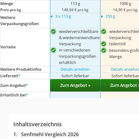
Menge
113 g
1000 g
Preis pro kg
148,94 € pro kg
14,90 € pro kg
•
•
3 x 113 g
250 g
Weitere
Verpackungsgrößen
wiederverschließbare
wiederverschlie
& wiederverwendbare
Verpackung
Verpackung
teilentölt
Vorteile
in verschiedenen
besonders groß
Verpackungsgrößen
Menge
erhältlich
Weitere Produktinfos
Details ansehen
Details ansehe
Lieferzeit
*
Sofort lieferbar
Sofort lieferba
Zum Angebot »
Zum Angebot 
Zum Angebot
*
Erhältlich bei
*
Inhaltsverzeichnis
Senfmehl Vergleich 2026