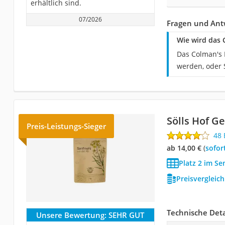
erhältlich sind.
07/2026
Fragen und Ant
Wie wird das
Das Colman's 
werden, oder 
Sölls Hof G
Preis-Leistungs-Sieger
48
ab 14,00 €
(
Sofor
Platz 2 im Se
Preisvergleic
Technische Deta
Unsere Bewertung:
SEHR GUT