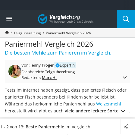
Die beliebtesten Vergleiche nach Kategorie
Vergleich
Lebensmittel
Schwarzkümmelöl
Teigzubereitung
Paniermehl Vergleich 2026
Knäckebrot
Schwarzkümmelöl-Kapseln
Paniermehl Vergleich 2026
Manukahonig
Die besten Mehle zum Panieren im Vergleich.
Eiklar
Astronautenkost
Von:
Jenny Tröger
Expertin
Balsamico-Essig
Fachbereich:
Teigzubereitung
Schwarzkümmelöl bio
Redakteur:
Marc H.
Sardinen
Honig
Tests im Internet haben gezeigt, dass paniertes Fleisch oder
Gemüsebrühe
panierter Fisch besonders bei Kindern sehr beliebt ist.
Eiskaffee-Pulver
Während das herkömmliche Paniermehl aus
Weizenmehl
Irischer Whiskey
hergestellt wird, gibt es auch
viele andere leckere Sorten wie
Grapefruitkernextrakt
Dinkel, Reismehl, Mais oder Kartoffelflocken.
Wählen Sie
Matcha-Set
jetzt Paniermehl aus unserer Vergleichstabelle, das in einer
1 - 2 von 13:
Beste Paniermehle
im Vergleich
Sojasauce
größeren Menge geliefert wird,
sodass Sie stets einen Vorrat