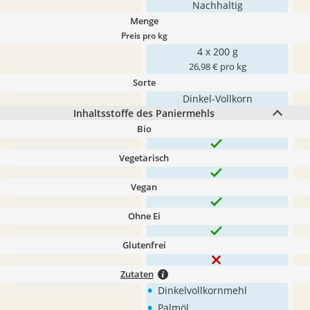
Nachhaltig
Menge
Preis pro kg
4 x 200 g
26,98 € pro kg
Sorte
Dinkel-Vollkorn
Inhaltsstoffe des Paniermehls
Bio
Vegetarisch
Vegan
Ohne Ei
Glutenfrei
Zutaten
•
Dinkelvollkornmehl
•
Palmöl