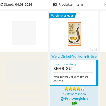
MCT-Öl
zur Hand haben. Überzeugt hat uns hier im August 2026
Produkte filtern
Stand:
04.08.2026
Trüffelöl
besonders das Modell
Werz Dinkel-Vollkorn-Brösel
*
mit
Erythrit
seinen Eigenschaften.
Vergleichssieger
Müsli ohne Zuckerzusatz
Service
2 / 13
Werz Dinkel-Vollkorn-Brösel
Unsere Bewertung
SEHR GUT
Werz Dinkel-Vollkorn-Brösel
08/2026
12 Bewertungen
Preis­vergleich