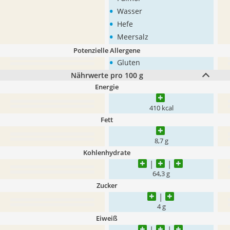
•
Wasser
•
Hefe
•
Meersalz
Potenzielle Allergene
•
Gluten
Nährwerte pro 100 g
Energie
410 kcal
Fett
8,7 g
Kohlenhydrate
64,3 g
Zucker
4 g
Eiweiß