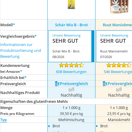
Modell
*
Schär Mix B - Brot
Ruut Maniokme
Unsere Bewertung
Unsere Bewertung
Vergleichsergebnis
*
SEHR GUT
SEHR GUT
Informationen zur
Produktsortierung und
Schär Mix B - Brot
Ruut Maniokmehl
Bewertung
08/2026
07/2026
Kundenwertung
*
bei Amazon
608 Bewertungen
546 Bewertung
Erhältlich bei
*
Preis­vergleich
Preis­verglei
Preis­vergleich
Nachhaltiges Produkt
Nachhaltig
Nachhaltig
Eigenschaften des glutenfreien Mehls
Menge
1 x 1.000 g
1 x 1.000 g
Preis pro Kilogramm
39,50 € pro kg
23,95 € pro kg
Typ
Mehlmischung
Maniokmehl
•
•
Brot
Brot