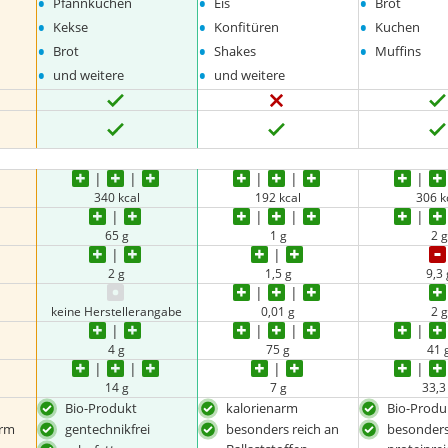
•
•
•
Pfannkuchen
Eis
Brot
•
•
•
Kekse
Konfitüren
Kuchen
•
•
•
Brot
Shakes
Muffins
•
•
und weitere
und weitere
340 kcal
192 kcal
306 k
65 g
1 g
2 g
2 g
1,5 g
9,3 
keine Herstellerangabe
0,01 g
2 g
4 g
75 g
41 
14 g
7 g
33,3
Bio-Produkt
kalorienarm
Bio-Produ
arm
gentechnikfrei
besonders reich an
besonder