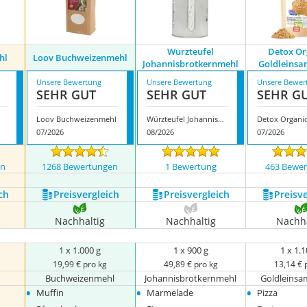
Würzteufel
‎Detox O
hl
Loov Buchweizenmehl
Johannisbrotkernmehl
Goldleins
Unsere Bewertung
Unsere Bewertung
Unsere Bewer
SEHR GUT
SEHR GUT
SEHR G
Loov Buchweizenmehl
Würzteufel Johannisbrotkernmehl
07/2026
08/2026
07/2026
en
1268 Bewertungen
1 Bewertung
463 Bewe
ch
Preis­vergleich
Preis­vergleich
Preis­v
Nachhaltig
Nachhaltig
Nachha
1 x 1.000 g
1 x 900 g
1 x 1.1
19,99 € pro kg
49,89 € pro kg
13,14 € 
Buchweizenmehl
Johannisbrotkernmehl
Goldleins
•
•
•
Muffin
Marmelade
Pizza