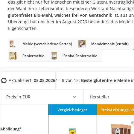
das gilt nicht nur für Menschen mit einer Glutenunverträglichke
Gemüsebrühe
der Wahl Ihrer Lebensmittel besonderen Wert auf Nachhaltigke
Eiskaffee-Pulver
glutenfreies Bio-Mehl, welches frei von Gentechnik
ist, aus un
Überzeugt hat uns hier im August 2026 besonders das Modell
Irischer Whiskey
Eigenschaften.
Grapefruitkernext
Matcha-Set
Mehle (verschiedene Sorten)
Mandelmehle (entölt)
Sojasauce
Paniermehle
Panko-Paniermehle
MCT-Öl
Trüffelöl
Aktualisiert:
05.08.2026
1 - 8 von 12:
Beste glutenfreie Mehle
i
Erythrit
Müsli ohne Zucker
Preis in EUR
Hersteller
Service
Vergleichssieger
Preis-Leistungs-Si
Abbildung
*