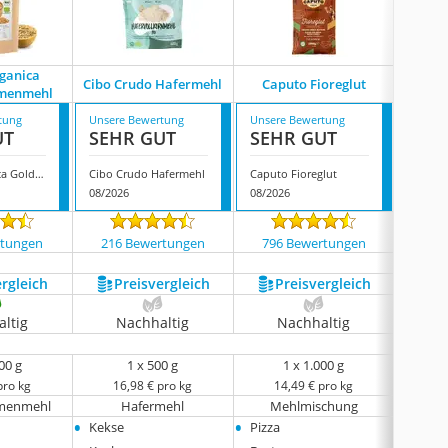
rganica
R
Cibo Crudo Hafermehl
Caputo Fioreglut
amenmehl
Buc
tung
Unsere Bewertung
Unsere Bewertung
Unsere
UT
SEHR GUT
SEHR GUT
SEH
‎Detox Organica Goldleinsamenmehl
Cibo Crudo Hafermehl
Caputo Fioreglut
08/2026
08/2026
08/202
rtungen
216 Bewertungen
796 Bewertungen
759
ergleich
Preis­vergleich
Preis­vergleich
P
ltig
Nachhaltig
Nachhaltig
N
00 g
1 x 500 g
1 x 1.000 g
pro kg
16,98 € pro kg
14,49 € pro kg
9
amenmehl
Hafermehl
Mehlmischung
Buc
•
•
•
Kekse
Pizza
Müsli