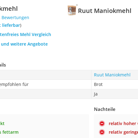
kmehl
Ruut Maniokmehl
6 Bewertungen
t lieferbar
)
utenfreies Mehl Vergleich
h und weitere Angebote
ils
Ruut Maniokmehl
 empfohlen für
Brot
Ja
Nachteile
kt
relativ hoher
 fettarm
relativ gering