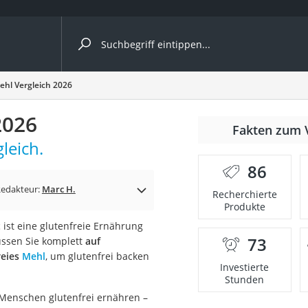
ergleiche nach Kategorie
ehl Vergleich 2026
2026
Fakten zum 
Kapseln
leich.
86
edakteur:
Marc H.
Recherchierte
Produkte
t
ist eine glutenfreie Ernährung
73
üssen Sie komplett
auf
bio
reies
Mehl
, um glutenfrei backen
Investierte
Stunden
 Menschen glutenfrei ernähren –