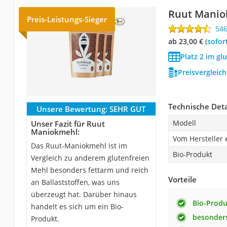
Ruut Manio
Preis-Leistungs-Sieger
54
ab 23,00 €
(
Sofor
Platz 2 im gl
Preisvergleic
Technische Deta
Unsere Bewertung:
SEHR GUT
Modell
Unser Fazit für Ruut
Maniokmehl:
Vom Hersteller
Das Ruut-Maniokmehl ist im
Bio-Produkt
Vergleich zu anderem glutenfreien
Mehl besonders fettarm und reich
Vorteile
an Ballaststoffen, was uns
überzeugt hat. Darüber hinaus
Bio-Produ
handelt es sich um ein Bio-
besonders
Produkt.