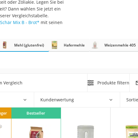
it oder Zöliakie. Legen Sie bei
it? Dann wählen Sie jetzt ein
serer Vergleichstabelle.
Schär Mix B - Brot
*
mit seinen
rakt
Mehl (glutenfrei)
Hafermehle
Weizenmehle 405
m Vergleich
Produkte filtern
zusatz
Kundenwertung
Sorti
eger
Bestseller