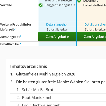
Brot und Hefeteige
besonders
Teig geht sehr gut auf
Vorteile
ballaststoffreich
Weitere Produktinfos
Details ansehen
Details ansehe
Lieferzeit
*
Sofort lieferbar
Sofort lieferba
Zum Angebot »
Zum Angebot 
Zum Angebot
*
Erhältlich bei
*
Inhaltsverzeichnis
Glutenfreies Mehl Vergleich 2026
Die besten glutenfreie Mehle:
Wählen Sie Ihren per
Schär Mix B - Brot
Ruut Maniokmehl
Loov Buchweizenmehl