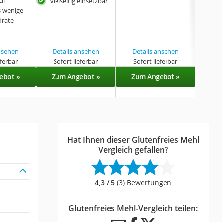
ich
vielseitig einsetzbar
lieb
s wenige
Ges
drate
ansehen
Details ansehen
Details ansehen
eferbar
Sofort lieferbar
Sofort lieferbar
Sof
ebot »
Zum Angebot »
Zum Angebot »
Zu
Hat Ihnen dieser Glutenfreies Mehl
Vergleich gefallen?
4,3 / 5
(3) Bewertungen
Glutenfreies Mehl-Vergleich teilen: