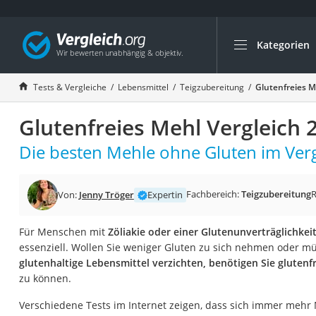
Kategorien
Die beliebtesten V
Lebensmittel
Tests & Vergleiche
Lebensmittel
Teigzubereitung
Glutenfreies M
Schwarzkümmelöl
Glutenfreies Mehl Vergleich 
Knäckebrot
Schwarzkümmelöl-
Die besten Mehle ohne Gluten im Verg
Manukahonig
Eiklar
Fachbereich:
Teigzubereitung
R
Von:
Jenny Tröger
Expertin
Astronautenkost
Für Menschen mit
Zöliakie oder einer Glutenunverträglichkei
Balsamico-Essig
essenziell. Wollen Sie weniger Gluten zu sich nehmen oder m
Schwarzkümmelöl 
glutenhaltige Lebensmittel verzichten, benötigen Sie glutenf
zu können.
Sardinen
Honig
Verschiedene Tests im Internet zeigen, dass sich immer mehr