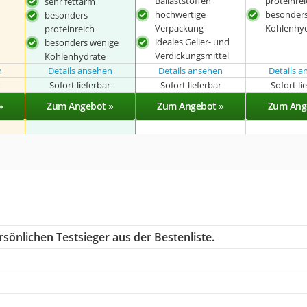
Ballaststoffen
proteinre
sehr fettarm
hochwertige
besonder
besonders
Verpackung
Kohlenhy
proteinreich
ideales Gelier- und
besonders wenige
Verdickungsmittel
Kohlenhydrate
n
Details ansehen
Details ansehen
Details 
r
Sofort lieferbar
Sofort lieferbar
Sofort li
»
Zum Angebot »
Zum Angebot »
Zum Ang
sönlichen Testsieger aus der Bestenliste.