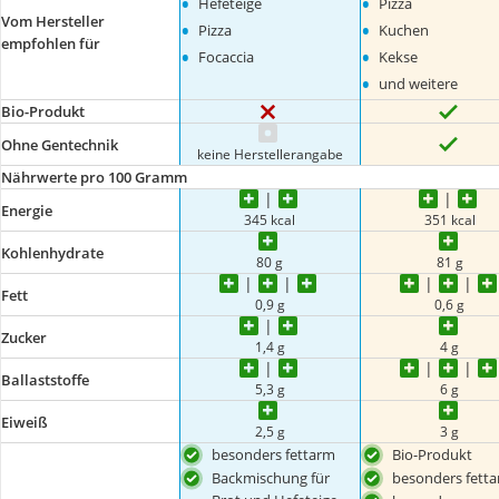
•
•
Hefeteige
Pizza
Vom Hersteller
•
•
Pizza
Kuchen
empfohlen für
•
•
Focaccia
Kekse
•
und weitere
Bio-Produkt
Ohne Gentechnik
keine Herstellerangabe
Nährwerte pro 100 Gramm
Energie
345 kcal
351 kcal
Kohlenhydrate
80 g
81 g
Fett
0,9 g
0,6 g
Zucker
1,4 g
4 g
Ballaststoffe
5,3 g
6 g
Eiweiß
2,5 g
3 g
besonders fettarm
Bio-Produkt
Backmischung für
besonders fett