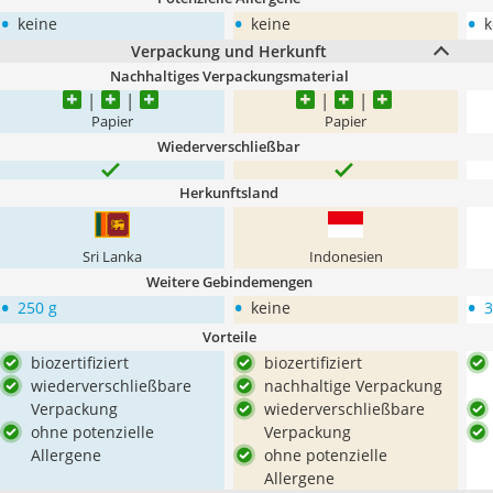
•
•
•
keine
keine
k
Verpackung und Herkunft
Nachhaltiges Verpackungsmaterial
Papier
Papier
Wiederverschließbar
Herkunftsland
‎Sri Lanka
Indonesien
Weitere Gebindemengen
•
•
•
250 g
keine
3
Vorteile
biozertifiziert
biozertifiziert
wiederverschließbare
nachhaltige Verpackung
Verpackung
wiederverschließbare
ohne potenzielle
Verpackung
Allergene
ohne potenzielle
Allergene