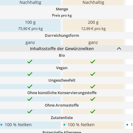
Nachhaltig
Nachhaltig
Menge
Preis pro kg
100 g
200 g
75,90 € pro kg
12,99 € pro kg
Darreichungsform
ganz
ganz
Inhaltsstoffe der Gewürznelken
Bio
Vegan
Ungeschwefelt
Ohne künstliche Konservierungsstoffe
Ohne Aromastoffe
Zutatenliste
•
•
•
100 % Nelken
100 % Nelken
1
Potenzielle Allergene