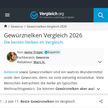
Die beliebtesten Vergleiche nach Kategorie
Vergleich
Lebensmittel
Schwarzkümmelöl
Gewürze
Gewürznelken Vergleich 2026
Knäckebrot
Schwarzkümmelöl-Kapseln
Gewürznelken Vergleich 2026
Manukahonig
Die besten Nelken im Vergleich.
Eiklar
Astronautenkost
Von:
Jenny Tröger
Expertin
Balsamico-Essig
Fachbereich:
Gewürze
Schwarzkümmelöl bio
Redakteur:
Marc H.
Sardinen
Honig
Nelkenöl
sowie Gewürznelken sind ein wahres Wundermittel
Gemüsebrühe
unter den Gewürzen, denn sie sind vielseitig einsetzbar. Viele
Eiskaffee-Pulver
Menschen betrachten die Nelke als typisches
Irischer Whiskey
Weihnachtsgewürz. Sie können
Gewürznelken aber auch für
Grapefruitkernextrakt
zahlreiche nicht weihnachtliche Speisen verwenden,
wie
Matcha-Set
diverse Tests im Internet zeigen.
Wählen Sie jetzt
1 - 2 von 11:
Beste Gewürznelken
im Vergleich
Sojasauce
Gewürznelken aus unserer Vergleichstabelle, die in einer