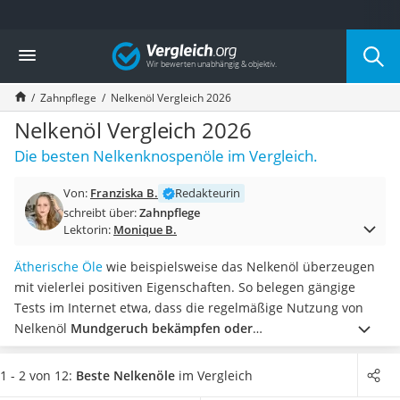
Die beliebtesten Vergleiche nach Kategorie
Vergleich
Drogerie
Inhalator
Zahnpflege
Nelkenöl Vergleich 2026
Haarschneider
Rollator
Nelkenöl Vergleich 2026
Braun Rasierer
Die besten Nelkenknospenöle im Vergleich.
Katzenklappe (Chip)
Rasierer
Von:
Franziska B.
Redakteurin
Masturbator
schreibt über:
Zahnpflege
Massagepistole
Lektorin:
Monique B.
Epilierer
Reisehaartrockner
Ätherische Öle
wie beispielsweise das Nelkenöl überzeugen
Eiweißpulver
mit vielerlei positiven Eigenschaften. So belegen gängige
Magnesiumpräparat
Tests im Internet etwa, dass die regelmäßige Nutzung von
Katzenklappe
Nelkenöl
Mundgeruch bekämpfen oder
Nackenmassagegerät
Zahnfleischentzündungen lindern kann
. Aus diesem Grund
Zeckenschutz Katze
wird Nelkenöl bereits seit Jahrzehnten für die Mundhygiene
1 - 2 von 12:
Beste Nelkenöle
im Vergleich
leichter Haartrockner
sowie für die Haut- und Haarpflege genutzt.
Wählen Sie jetzt