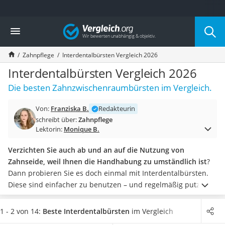
Die beliebtesten Vergleiche nach Kategorie
Vergleich
Drogerie
Inhalator
Zahnpflege
Interdentalbürsten Vergleich 2026
Haarschneider
Rollator
Interdentalbürsten Vergleich 2026
Braun Rasierer
Die besten Zahnzwischenraumbürsten im Vergleich.
Katzenklappe (Chip)
Rasierer
Von:
Franziska B.
Redakteurin
Masturbator
schreibt über:
Zahnpflege
Massagepistole
Lektorin:
Monique B.
Epilierer
Reisehaartrockner
Verzichten Sie auch ab und an auf die Nutzung von
Eiweißpulver
Zahnseide, weil Ihnen die Handhabung zu umständlich ist
?
Magnesiumpräparat
Dann probieren Sie es doch einmal mit Interdentalbürsten.
Katzenklappe
Diese sind einfacher zu benutzen – und regelmäßig putzen
Nackenmassagegerät
sollten Sie Ihre Zahnzwischenräume in jedem Fall.
Zeckenschutz Katze
Interdentalbürsten haben einen Durchmesser von 0,5 bis 1,0
1 - 2 von 14:
Beste Interdentalbürsten
im Vergleich
leichter Haartrockner
mm
– welche Größe die richtige für Sie ist, sollten Sie in