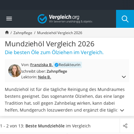
Die beliebtesten Vergleiche nach Kategorie
Vergleich
Drogerie
Inhalator
Zahnpflege
Mundziehöl Vergleich 2026
Haarschneider
Rollator
Mundziehöl Vergleich 2026
Braun Rasierer
Die besten Öle zum Ölziehen im Vergleich.
Katzenklappe (Chip)
Rasierer
Von:
Franziska B.
Redakteurin
Masturbator
schreibt über:
Zahnpflege
Massagepistole
Lektorin:
Nele B.
Epilierer
Reisehaartrockner
Mundziehöl ist für die tägliche Reinigung des Mundraumes
Eiweißpulver
bestens geeignet. Das sogenannte Ölziehen, das eine lange
Magnesiumpräparat
Tradition hat, soll gegen Zahnbelag wirken, kann dabei
Katzenklappe
helfen, Mundgeruch loszuwerden und ergänzt die tägliche
Nackenmassagegerät
Mundhygiene sehr gut.
Im besten Fall ist das Öl zum
Zeckenschutz Katze
Mundziehen ein Mix aus Naturwirkstoffen und
1 - 2 von 13:
Beste Mundziehöle
im Vergleich
leichter Haartrockner
regenerierenden ätherischen Ölen.
Diverse Mundziehöl-