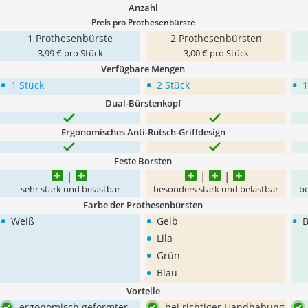
Anzahl
Preis pro Prothesenbürste
1 Prothesenbürste
2 Prothesenbürsten
3,99 € pro Stück
3,00 € pro Stück
Verfügbare Mengen
•
•
•
1 Stück
2 Stück
1
Dual-Bürstenkopf
Ergonomisches Anti-Rutsch-Griffdesign
Feste Borsten
sehr stark und belastbar
besonders stark und belastbar
be
Farbe der Prothesenbürsten
•
•
•
Weiß
Gelb
B
•
Lila
•
Grün
•
Blau
Vorteile
ergonomisch geformter
bei richtiger Handhabung