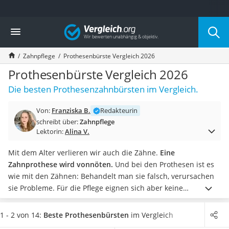
Die beliebtesten Vergleiche nach Kategorie
Vergleich
Drogerie
Inhalator
Zahnpflege
Prothesenbürste Vergleich 2026
Haarschneider
Rollator
Prothesenbürste Vergleich 2026
Braun Rasierer
Die besten Prothesenzahnbürsten im Vergleich.
Katzenklappe (Chip)
Rasierer
Von:
Franziska B.
Redakteurin
Masturbator
schreibt über:
Zahnpflege
Massagepistole
Lektorin:
Alina V.
Epilierer
Reisehaartrockner
Mit dem Alter verlieren wir auch die Zähne.
Eine
Eiweißpulver
Zahnprothese wird vonnöten.
Und bei den Prothesen ist es
Magnesiumpräparat
wie mit den Zähnen: Behandelt man sie falsch, verursachen
Katzenklappe
sie Probleme. Für die Pflege eignen sich aber keine
Nackenmassagegerät
herkömmlichen
Zahnbürsten
, sondern Prothesenbürsten.
Bei
Zeckenschutz Katze
Prothesenbürsten kommt es insbesondere auf den Griff und
1 - 2 von 14:
Beste Prothesenbürsten
im Vergleich
leichter Haartrockner
die Borsten an, wie Tests im Internet ergeben haben.