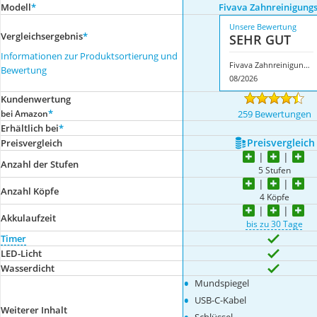
Modell
*
Fivava Zahnreinigungs
Unsere Bewertung
Vergleichsergebnis
*
SEHR GUT
Informationen zur Produktsortierung und
Fivava Zahnreinigungsset
Bewertung
08/2026
Kundenwertung
*
bei Amazon
259 Bewertungen
Erhältlich bei
*
Preis­vergleich
Preis­vergleich
Anzahl der Stufen
5 Stufen
Anzahl Köpfe
4 Köpfe
Akkulaufzeit
bis zu 30 Tage
Timer
LED-Licht
Wasserdicht
•
Mundspiegel
•
USB-C-Kabel
Weiterer Inhalt