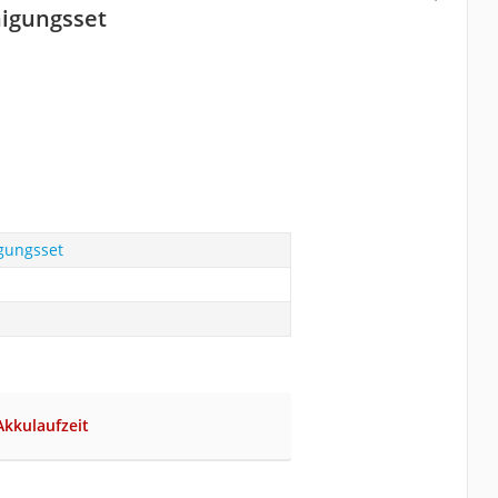
igungsset
gungsset
Akkulaufzeit