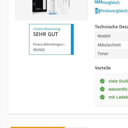
Vergleich
Preisvergleic
Technische Deta
Unsere Bewertung
SEHR GUT
Modell
Fivava Zahnreinigungsset
Akkulaufzeit
08/2026
Timer
Vorteile
viele Stuf
wasserdic
mit Ladek