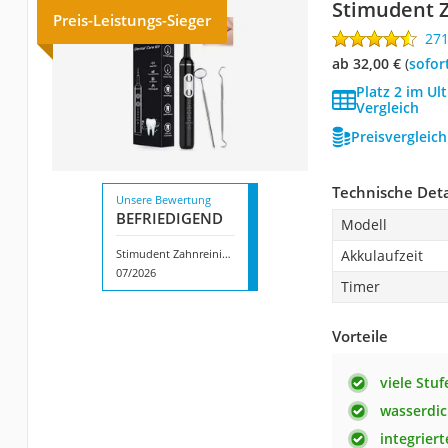
Stimudent 
Preis-Leistungs-Sieger
27
ab 32,00 €
(
Sofor
Platz 2 im Ul
Vergleich
Preisvergleic
Technische Deta
Unsere Bewertung
BEFRIE­DI­GEND
Modell
Stimudent Zahnreinigungsset
Akkulaufzeit
07/2026
Timer
Vorteile
viele Stuf
wasserdic
integriert