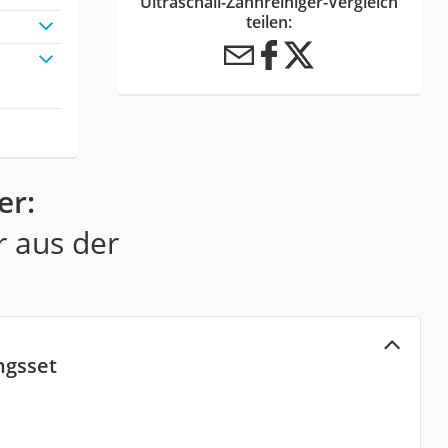
Ultraschall-Zahnreiniger-Vergleich
teilen:
er:
r aus der
ngsset