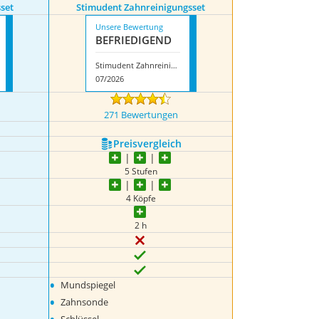
set
Stimudent Zahnreinigungsset
Unsere Bewertung
BEFRIE­DI­GEND
Stimudent Zahnreinigungsset
07/2026
271 Bewertungen
Preis­vergleich
5 Stufen
4 Köpfe
2 h
•
Mundspiegel
•
Zahnsonde