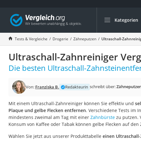
Kategorien
Die beliebtesten V
Drogerie
Tests & Vergleiche
Drogerie
Zähneputzen
Ultraschall-Zahnreini
Inhalator
Ultraschall-Zahnreiniger Verg
Haarschneider
Rollator
Die besten Ultraschall-Zahnsteinentfe
Braun Rasierer
Katzenklappe (Chi
schreibt über:
Zähneputze
Von:
Franziska B.
Redakteurin
Rasierer
Mit einem Ultraschall-Zahnreiniger können Sie effektiv und
se
Masturbator
Plaque und gelbe Flecken entfernen
. Verschiedene Tests im I
Massagepistole
mindestens zweimal am Tag mit einer
Zahnbürste
zu putzen. 
Konsum von Kaffee oder Tabak können gelbe Flecken auf den
Epilierer
Reisehaartrockner
Wählen Sie jetzt aus unserer Produkttabelle
einen Ultraschall