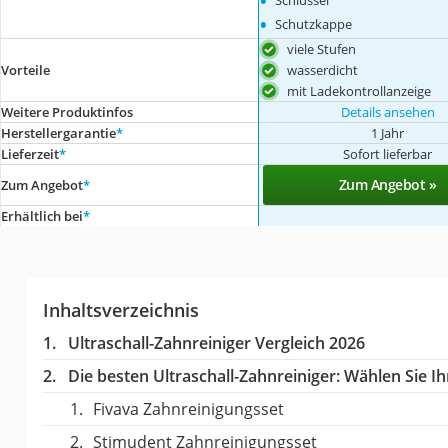
•
Schlüssel
•
Schutzkappe
viele Stufen
wasserdicht
Vorteile
mit Ladekontrollanzeige
Weitere Produktinfos
Details ansehen
Herstellergarantie
*
1 Jahr
Lieferzeit
*
Sofort lieferbar
Zum Angebot »
Zum Angebot
*
Erhältlich bei
*
Inhaltsverzeichnis
Ultraschall-Zahnreiniger Vergleich 2026
Die besten Ultraschall-Zahnreiniger:
Wählen Sie Ihr
Fivava Zahnreinigungsset
Stimudent Zahnreinigungsset