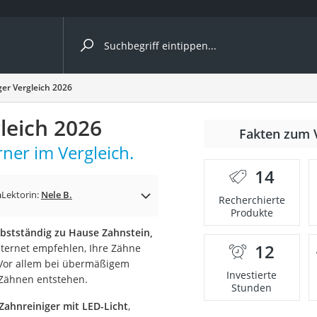
ergleiche nach Kategorie
ger Vergleich 2026
leich 2026
Fakten zum 
rner im Vergleich.
14
p)
n
Lektorin:
Nele B.
Recherchierte
Produkte
lbstständig zu Hause Zahnstein,
12
nternet empfehlen, Ihre Zähne
Vor allem bei übermäßigem
Investierte
 Zähnen entstehen.
Stunden
-Zahnreiniger mit LED-Licht
,