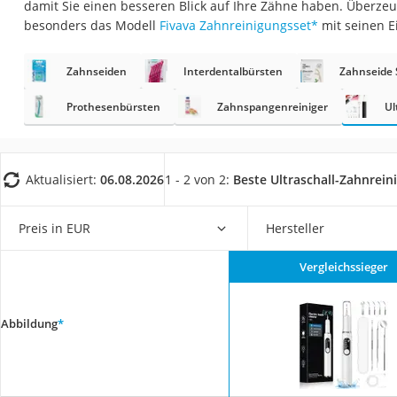
damit Sie einen besseren Blick auf Ihre Zähne haben. Überzeu
Eiweißpulver
besonders das Modell
Fivava Zahnreinigungsset
*
mit seinen E
Magnesiumpräpar
Katzenklappe
Zahnseiden
Interdentalbürsten
Zahnseide 
Nackenmassagege
Prothesenbürsten
Zahnspangenreiniger
Ul
Zeckenschutz Katz
leichter Haartrock
Aktualisiert:
06.08.2026
1 - 2 von 2:
Beste Ultraschall-Zahnrein
Philips-Sonicare-
Schildkrötenhaus
Preis in EUR
Hersteller
Mineralfutter Pfer
Massagegerät
Vergleichssieger
Service
Abbildung
*