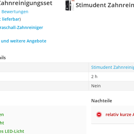
Zahnreinigungsset
Stimudent Zahnrein
1 Bewertungen
t lieferbar
)
traschall-Zahnreiniger
h und weitere Angebote
ils
Stimudent Zahnreini
2 h
Nein
Nachteile
en
relativ kurze 
ht
es LED-Licht