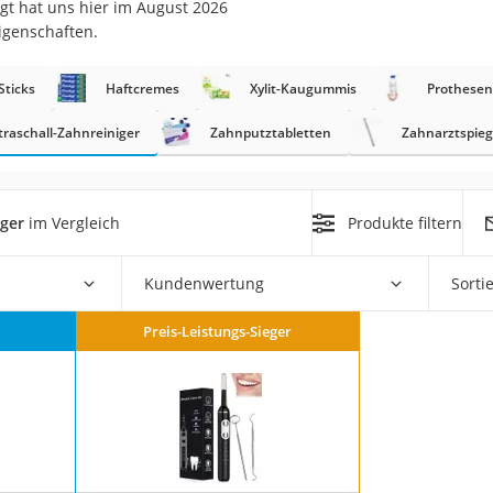
gt hat uns hier im August 2026
igenschaften.
at
Sticks
Haftcremes
Xylit-Kaugummis
Prothesen
rät
traschall-Zahnreiniger
Zahnputztabletten
Zahnarztspieg
e
ner
iger
im Vergleich
Produkte filtern
Zahnbürste
Kundenwertung
Sorti
d
Preis-Leistungs-Sieger